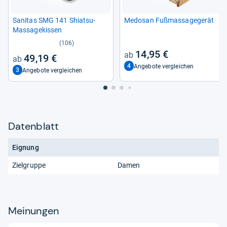
Sani­tas SMG 141 Shi­atsu-​
Medo­san Fuß­mas­sa­ge­ge­rät
Mas­sa­ge­kis­sen
(106)
14,95 €
49,19 €
4
Angebote vergleichen
3
Angebote vergleichen
Datenblatt
Eignung
Zielgruppe
Damen
Meinungen