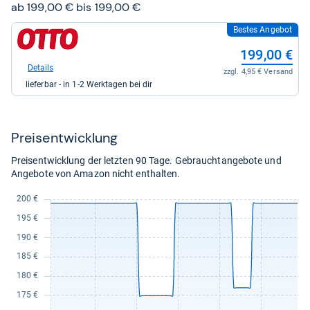
Sternen
ab 199,00 € bis 199,00 €
Bestes Angebot
zum
Shop:
199,00 €
bei
Otto.de
Details
zzgl. 4,95 € Versand
für
lieferbar - in 1-2 Werktagen bei dir
199,00
kaufen.
Preis­ent­wick­lung
Preisentwicklung der letzten 90 Tage. Gebrauchtangebote und
Angebote von Amazon nicht enthalten.