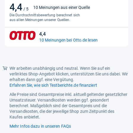
4,4
4,4
10 Meinungen aus einer Quelle
/ 5
von
Die Durchschnittsbewertung berechnet sich
5
aus allen Meinungen unserer Quellen.
Sternen
4,4
4,4
10 Meinungen bei Otto.de lesen
von
5
Sternen
Wir arbeiten unabhängig und neutral. Wenn Sie auf ein
verlinktes Shop-Angebot klicken, unterstützen Sie uns dabei. Wir
erhalten dann ggf. eine Vergütung.
Erfahren Sie, wie sich Testberichte.de finanziert
Alle Preise sind Gesamtpreise inkl. aktuell geltender gesetzlicher
Umsatzsteuer. Versandkosten werden ggf. gesondert
berechnet. Maßgeblich sind der Gesamtpreis und die
Versandkosten, die der jeweilige Shop zum Zeitpunkt des
Kaufes anbietet.
Mehr Infos dazu in unseren FAQs