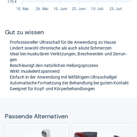
Gut zu wis­sen
Pro­fes­sio­nel­ler Ultra­schall für die Anwen­dung zu Hause
Lin­dert sowohl chro­ni­sche als auch akute Schmer­zen
Ideal bei mus­ku­lä­ren Ver­let­zun­gen, Beschwer­den und Zer­run­
gen
Beschleu­nigt den natür­li­chen Hei­lungs­pro­zess
Wirkt muskel­ent­span­nend
Ein­fach in der Anwen­dung mit leit­fä­hi­gem Ultra­schall­gel
Auto­ma­ti­sche Fort­set­zung der Behand­lung bei gutem Kon­takt
Geeig­net für Kopf-​ und Kör­per­be­hand­lun­gen
Pas­sende Alter­na­ti­ven