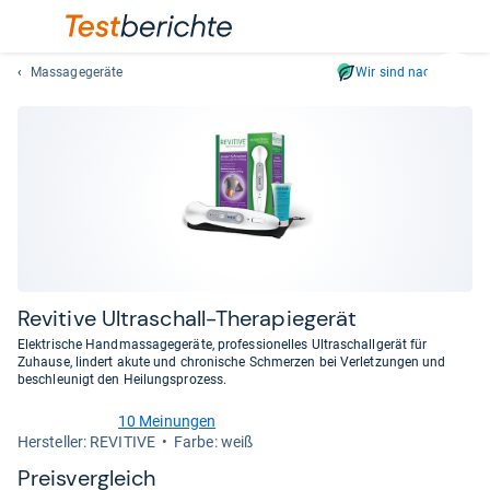
Massagegeräte
Wir sind nachhaltig
Suc
Geben
Sie
mindest
drei
Zeichen
ein.
Vorschl
erschei
automat
Revi­tive Ultra­schall-​The­ra­pie­ge­rät
und
Elektrische Handmassagegeräte, professionelles Ultraschallgerät für
lassen
Zuhause, lindert akute und chronische Schmerzen bei Verletzungen und
beschleunigt den Heilungsprozess.
sich
mit
10 Meinungen
den
4,4
Her­stel­ler: REVITIVE
Farbe: weiß
von
Pfeiltas
5
Preis­ver­gleich
auswähl