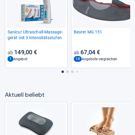
Sani­cur Ultra­schall-​Mas­sa­ge­
Beu­rer MG 151
ge­rät mit 3 Inten­si­täts­stu­fen
149,00 €
67,04 €
1
14
Angebot
Angebote vergleichen
Aktu­ell beliebt