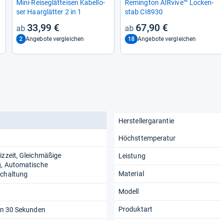
Mini-​Rei­seglätt­ei­sen Kabel­lo­
Reming­ton AIR­vive™ Locken­
ser Haarglät­ter 2 in 1
stab CI8930
33,99 €
67,90 €
2
18
Angebote vergleichen
Angebote vergleichen
Herstellergarantie
Höchsttemperatur
izzeit, Gleichmäßige
Leistung
g, Automatische
Material
schaltung
Modell
Produktart
 in 30 Sekunden