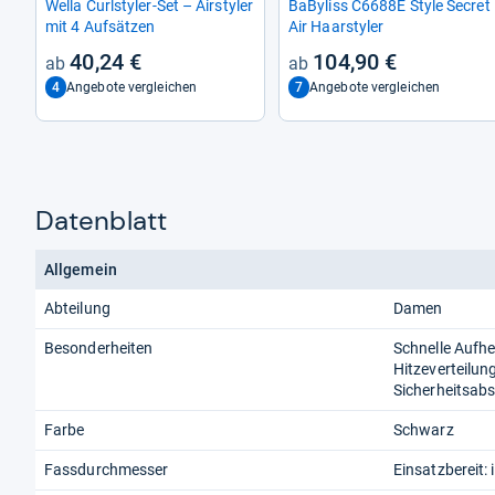
Wella Curlsty­ler-​Set – Air­sty­ler
BaBy­liss C6688E Style Secret
mit 4 Auf­sät­zen
Air Haar­sty­ler
40,24 €
104,90 €
4
7
Angebote vergleichen
Angebote vergleichen
Datenblatt
Allgemein
Abteilung
Damen
Besonderheiten
Schnelle Aufhe
Hitzeverteilun
Sicherheitsab
Farbe
Schwarz
Fassdurchmesser
Einsatzbereit: