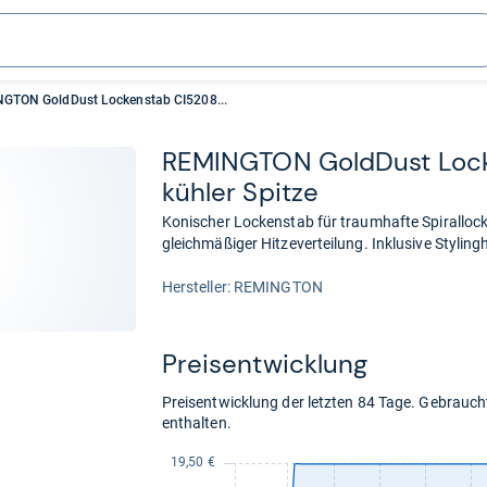
GTON GoldDust Lockenstab CI5208...
REMING­TON Gold­Dust Loc
küh­ler Spitze
Konischer Lockenstab für traumhafte Spirallocke
gleichmäßiger Hitzeverteilung. Inklusive Stylin
Her­stel­ler: REMINGTON
Preis­ent­wick­lung
Preisentwicklung der letzten 84 Tage. Gebrau
enthalten.