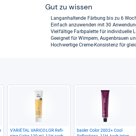
Gut zu wis­sen
Lan­gan­hal­tende Fär­bung bis zu 6 Woc
Ein­fach anzu­wen­den mit 30 Anwen­dun
Viel­fäl­tige Farb­pa­lette für indi­vi­du­elle
Geeig­net für Wim­pern, Augen­brauen un
Hoch­wer­tige Creme-​Kon­sis­tenz für gl
m
V'ARIÉTAL VARI­CO­LOR Refi­
bas­ler Color 2002+ Cool
ning Color 120 ml .11H asch
Reflec­ti­ons .11H Asch Inten­