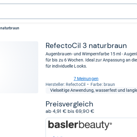
3 naturbraun
Refec­to­Cil 3 natur­braun
Augenbrauen- und Wimpernfarbe 15 ml - Augenb
für bis zu 6 Wochen. Ideal zur Anpassung an d
für individuelle Looks.
7 Meinungen
3,3
Her­stel­ler: RefectoCil
Farbe: braun
von
Vielseitige Anwendung, wasserfest und langle
5
Sternen
Preis­ver­gleich
ab 4,91 € bis 69,90 €
zum
Shop:
bei