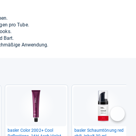
hen.
­gen pro Tube.
 Looks.
d Bart.
eich­mä­ßige Anwen­dung.
nächste
bas­ler Color 2002+ Cool
bas­ler Schaum­tö­nung red
Reflec­ti­ons .16H Asch Vio­lett
chili, Inhalt 30 ml