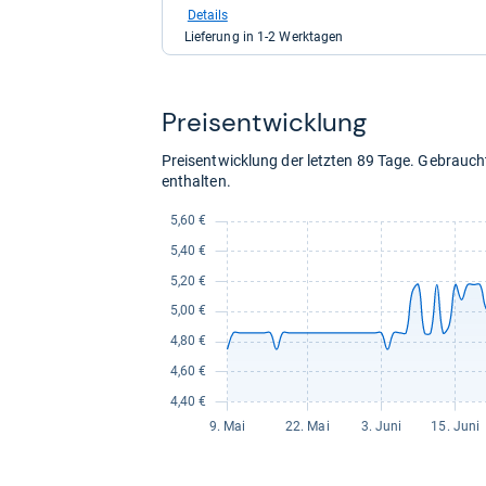
bei
Details
Shop
Lieferung in 1-2 Werktagen
Apotheke
DE
für
38,80
Preis­ent­wick­lung
kaufen.
Preisentwicklung der letzten 89 Tage. Gebrau
enthalten.