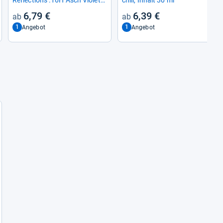
Tube 60 ml
6,79 €
6,39 €
1
1
Angebot
Angebot