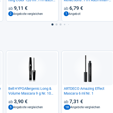
inten­siv
siv Tube 60 ml
9,11 €
6,79 €
2
1
Angebote vergleichen
Angebot
e
Bell HYPO­All­er­ge­nic Long &
ART­DECO Ama­zing Effect
Volume Mas­cara 9 g Nr. 10
Mas­cara 6 ml Nr. 1
Black
3,90 €
7,31 €
5
18
Angebote vergleichen
Angebote vergleichen