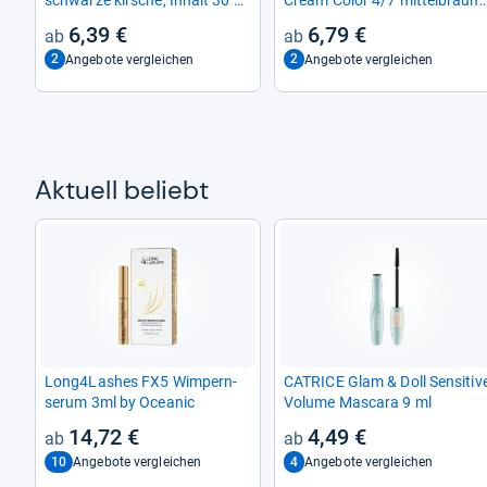
| Aus­wasch­bare Haar­tö­nung
braun, Tube 60 ml
6,39 €
6,79 €
2
2
Angebote vergleichen
Angebote vergleichen
Aktu­ell beliebt
Long4Las­hes FX5 Wim­pern­
CATRICE Glam & Doll Sen­si­tiv
se­rum 3ml by Ocea­nic
Volume Mas­cara 9 ml
14,72 €
4,49 €
10
4
Angebote vergleichen
Angebote vergleichen