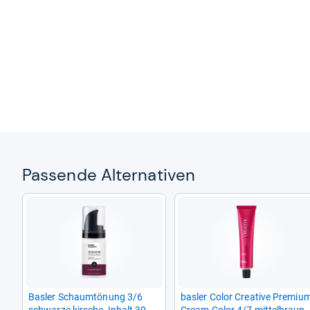
Pas­sende Alter­na­ti­ven
Bas­ler Schaum­tö­nung 3/6
bas­ler Color Crea­tive Pre­miu
schwarze kir­sche, Inhalt 30 ml
Cream Color 4/7 mit­tel­braun