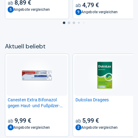
8,89 €
4,79 €
5
Angebote vergleichen
9
Angebote vergleichen
Aktu­ell beliebt
Canes­ten Extra Bifona­zol
Dul­co­lax Dra­gees
gegen Haut-​ und Fuß­pil­zer­
kran­kun­gen
9,99 €
5,99 €
4
2
Angebote vergleichen
Angebote vergleichen