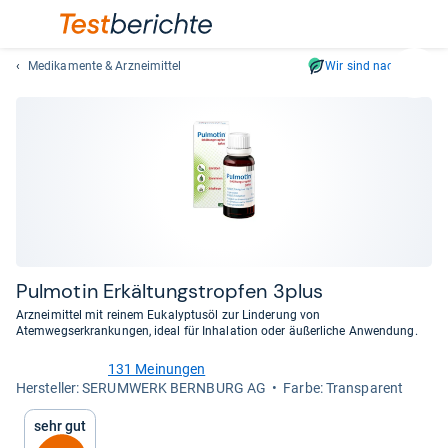
Medikamente & Arzneimittel
Wir sind nachhaltig
Suc
Geben
Sie
mindest
drei
Zeichen
ein.
Vorschl
erschei
automat
Pul­mo­tin Erkäl­tungs­trop­fen 3plus
und
Arzneimittel mit reinem Eukalyptusöl zur Linderung von
lassen
Atemwegserkrankungen, ideal für Inhalation oder äußerliche Anwendung.
sich
131 Meinungen
mit
4,5
Her­stel­ler: SERUMWERK BERNBURG AG
Farbe: Transparent
den
von
Pfeiltas
5
Sehr gut
Sternen
auswähl