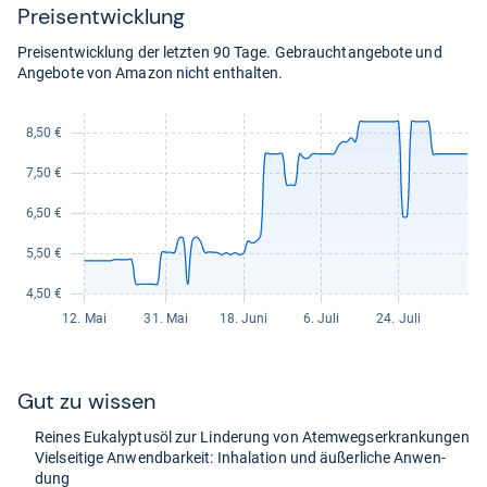
Preis­ent­wick­lung
Preisentwicklung der letzten 90 Tage. Gebrauchtangebote und
Angebote von Amazon nicht enthalten.
Gut zu wis­sen
Rei­nes Euka­lyp­tusöl zur Lin­de­rung von Atem­wegs­er­kran­kun­gen
Viel­sei­tige Anwend­bar­keit: Inha­la­tion und äußer­li­che Anwen­
dung