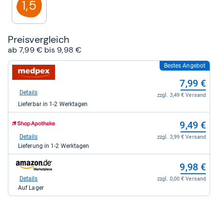
1,5
Preis­ver­gleich
ab 7,99 € bis 9,98 €
Bestes Angebot
zum
Shop:
7,99 €
bei
medpex
Details
zzgl. 3,49 € Versand
für
Lieferbar in 1-2 Werktagen
7,99
kaufen.
zum
9,49 €
Shop:
bei
Details
zzgl. 3,99 € Versand
Shop
Lieferung in 1-2 Werktagen
Apotheke
DE
zum
9,98 €
für
Shop:
9,49
bei
Details
zzgl. 0,00 € Versand
kaufen.
Amazon.de
Auf Lager
für
9,98
kaufen.