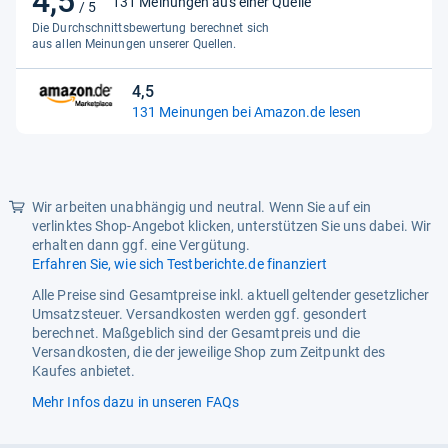
4,5
131 Meinungen aus einer Quelle
/ 5
von
Die Durchschnittsbewertung berechnet sich
5
aus allen Meinungen unserer Quellen.
Sternen
4,5
4,5
131 Meinungen bei Amazon.de lesen
von
5
Sternen
Wir arbeiten unabhängig und neutral. Wenn Sie auf ein
verlinktes Shop-Angebot klicken, unterstützen Sie uns dabei. Wir
erhalten dann ggf. eine Vergütung.
Erfahren Sie, wie sich Testberichte.de finanziert
Alle Preise sind Gesamtpreise inkl. aktuell geltender gesetzlicher
Umsatzsteuer. Versandkosten werden ggf. gesondert
berechnet. Maßgeblich sind der Gesamtpreis und die
Versandkosten, die der jeweilige Shop zum Zeitpunkt des
Kaufes anbietet.
Mehr Infos dazu in unseren FAQs