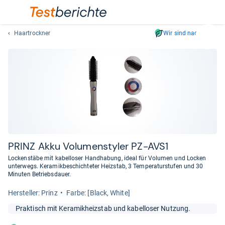
Haartrockner
Wir sind nachhaltig
Suc
Geben
Sie
mindest
drei
Zeichen
ein.
Vorschl
erschei
automat
PRINZ Akku Volu­mensty­ler PZ-​AVS1
und
Lockenstäbe mit kabelloser Handhabung, ideal für Volumen und Locken
lassen
unterwegs. Keramikbeschichteter Heizstab, 3 Temperaturstufen und 30
Minuten Betriebsdauer.
sich
mit
Her­stel­ler: Prinz
Farbe: [Black, White]
den
Pfeiltas
Praktisch mit Keramikheizstab und kabelloser Nutzung.
auswähl