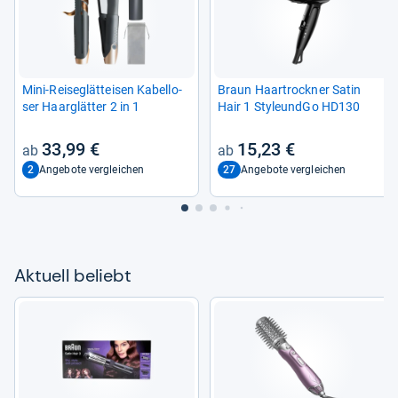
Mini-​Rei­seglätt­ei­sen Kabel­lo­
Braun Haar­trock­ner Satin
ser Haarglät­ter 2 in 1
Hair 1 Sty­leundGo HD130
33,99 €
15,23 €
2
27
Angebote vergleichen
Angebote vergleichen
Aktu­ell beliebt