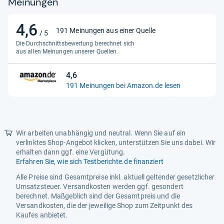
Meinungen
4,6
4,6
191 Meinungen aus einer Quelle
/ 5
von
Die Durchschnittsbewertung berechnet sich
5
aus allen Meinungen unserer Quellen.
Sternen
4,6
4,6
191 Meinungen bei Amazon.de lesen
von
5
Sternen
Wir arbeiten unabhängig und neutral. Wenn Sie auf ein
verlinktes Shop-Angebot klicken, unterstützen Sie uns dabei. Wir
erhalten dann ggf. eine Vergütung.
Erfahren Sie, wie sich Testberichte.de finanziert
Alle Preise sind Gesamtpreise inkl. aktuell geltender gesetzlicher
Umsatzsteuer. Versandkosten werden ggf. gesondert
berechnet. Maßgeblich sind der Gesamtpreis und die
Versandkosten, die der jeweilige Shop zum Zeitpunkt des
Kaufes anbietet.