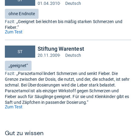
01.04.2010
·
Deutsch
Test
auf
Bewertung:
ohne Endnote
Deutsch
Fazit:
„Geeignet bei leichten bis mäßig starken Schmerzen und
Fieber.“
(öffnet
Zum Test
in
neuem
Stiftung Warentest
Tab)
ST
20.11.2009
·
Deutsch
Test
auf
Bewertung:
„geeignet“
Deutsch
Fazit:
„Parazetamol lindert Schmerzen und senkt Fieber. Die
Grenze zwischen der Dosis, die nutzt, und der, die schadet, ist sehr
schmal. Bei Überdosierungen wird die Leber stark belastet.
Parazetamol ist als einziger Wirkstoff gegen Schmerzen und
Fieber auch für Säuglinge geeignet. Für sie und Kleinkinder gibt es
Saft und Zäpfchen in passender Dosierung.“
(öffnet
Zum Test
in
neuem
Tab)
Gut zu wis­sen