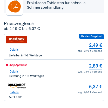
Sternen
Praktische Tabletten für schnelle
1,4
Schmerzbehandlung.
Preis­ver­gleich
ab 2,49 € bis 6,37 €
Bestes Angebot
zum
Shop:
2,49 €
bei
medpex
Details
zzgl. 3,99 € Versand
für
Lieferbar in 1-2 Werktagen
2,49
kaufen.
zum
2,89 €
Shop:
bei
Details
zzgl. 3,99 € Versand
Shop
Lieferung in 1-2 Werktagen
Apotheke
DE
zum
6,37 €
für
Shop:
2,89
bei
Details
zzgl. 0,00 € Versand
kaufen.
Amazon.de
Auf Lager
für
6,37
kaufen.