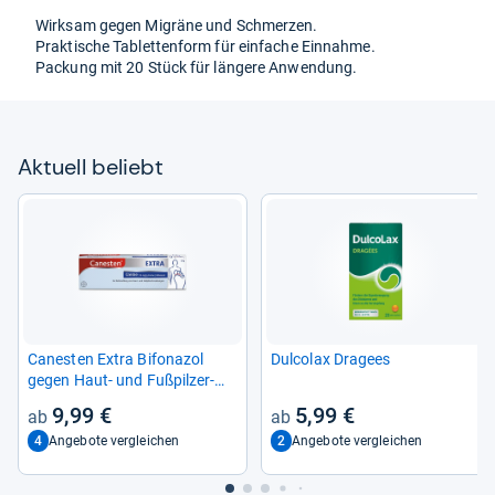
Wirk­sam gegen Migräne und Schmer­zen.
Prak­ti­sche Tablet­ten­form für ein­fa­che Ein­nahme.
Packung mit 20 Stück für län­gere Anwen­dung.
Aktu­ell beliebt
Canes­ten Extra Bifona­zol
Dul­co­lax Dra­gees
gegen Haut-​ und Fuß­pil­zer­
kran­kun­gen
9,99 €
5,99 €
4
2
Angebote vergleichen
Angebote vergleichen