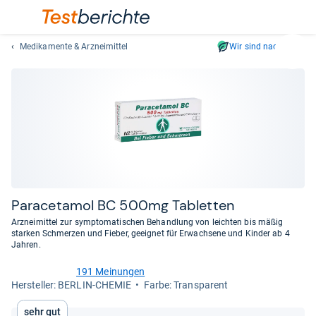
Medikamente & Arzneimittel
Wir sind nachhaltig
Suc
Geben
Sie
mindest
drei
Zeichen
ein.
Vorschl
erschei
automat
Para­ce­ta­mol BC 500mg Tablet­ten
und
Arzneimittel zur symptomatischen Behandlung von leichten bis mäßig
lassen
starken Schmerzen und Fieber, geeignet für Erwachsene und Kinder ab 4
Jahren.
sich
mit
191 Meinungen
den
4,6
Her­stel­ler: BERLIN-CHEMIE
Farbe: Transparent
von
Pfeiltas
5
auswähl
Sehr gut