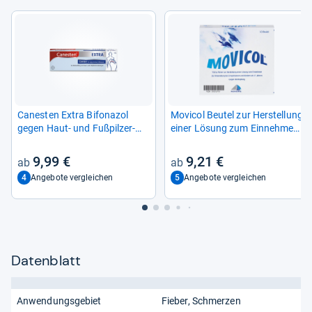
Canes­ten Extra Bifona­zol
Movi­col Beu­tel zur Her­stel­lung
gegen Haut-​ und Fuß­pil­zer­
einer Lösung zum Ein­neh­men
kran­kun­gen
10 St
9,99 €
9,21 €
4
5
Angebote vergleichen
Angebote vergleichen
Datenblatt
Anwendungsgebiet
Fieber, Schmerzen