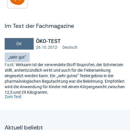
Im Test der Fach­ma­ga­zine
ÖKO-TEST
ÖK
26.10.2012
·
Deutsch
Test
auf
Bewertung:
„sehr gut“
Deutsch
Fazit:
Wirksam ist der verwendete Stoff Ibuprofen, der Schmerzen
stillt, antientzündlich wirkt und auch für die Fiebersenkung
eingesetzt werden kann. Ein „sehr gutes“ Testergebnis in der
pharmakologischen Begutachtung war die Belohnung. Empfohlen
wird die Anwendung für Kinder mit einem Körpergewicht zwischen
12,5 und 29 Kilogramm.
(öffnet
Zum Test
in
neuem
Tab)
Aktu­ell beliebt