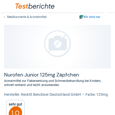
Medikamente & Arzneimittel
Wir sind nachhaltig
Suc
Geben
Sie
mindest
drei
Zeichen
ein.
Vorschl
erschei
automat
Nuro­fen Junior 125mg Zäpf­chen
und
Arzneimittel zur Fiebersenkung und Schmerzbehandlung bei Kindern,
lassen
schnell wirkend und leicht anzuwenden.
sich
Her­stel­ler: Reckitt Benckiser Deutschland GmbH
Farbe: 125mg
mit
den
Sehr gut
Pfeiltas
1,0
auswähl