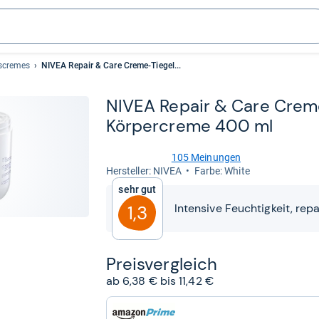
tscremes
NIVEA Repair & Care Creme-Tiegel...
NIVEA Repair & Care Creme-​
Kör­per­creme 400 ml
105 Meinungen
4,7
Her­stel­ler: NIVEA
Farbe: White
von
Sehr gut
5
Sternen
Intensive Feuchtigkeit, repa
1,3
Preis­ver­gleich
ab 6,38 € bis 11,42 €
zum
Shop: