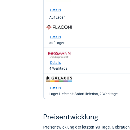
bei
Amazon.de
Details
für
Auf Lager
6,38
kaufen.
zum
Shop:
bei
Details
Flaconi
auf Lager
für
7,95
zum
kaufen.
Shop:
bei
Details
rossmann
4 Werktage
für
7,99
zum
kaufen.
Shop:
bei
Details
galaxus
Lager Lieferant: Sofort lieferbar, 2 Werktage
für
11,42
kaufen.
Preis­ent­wick­lung
Preisentwicklung der letzten 90 Tage. Gebrau