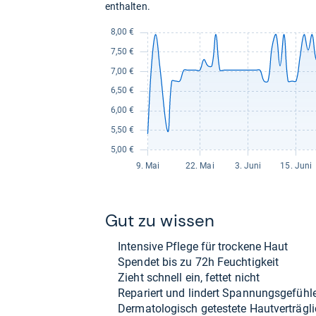
enthalten.
Gut zu wis­sen
Inten­sive Pflege für tro­ckene Haut
Spen­det bis zu 72h Feuch­tig­keit
Zieht schnell ein, fet­tet nicht
Repa­riert und lin­dert Span­nungs­ge­fühl
Der­ma­to­lo­gisch getes­tete Haut­ver­träg­li