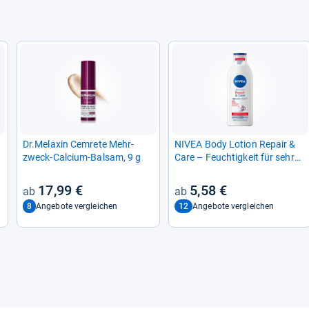
Dr.Mela­xin Cem­rete Mehr­
NIVEA Body Lotion Repair &
zweck-​Cal­cium-​Bal­sam, 9 g
Care – Feuch­tig­keit für sehr
tro­ckene Haut (400 ml)
17,99 €
5,58 €
8
12
Angebote vergleichen
Angebote vergleichen