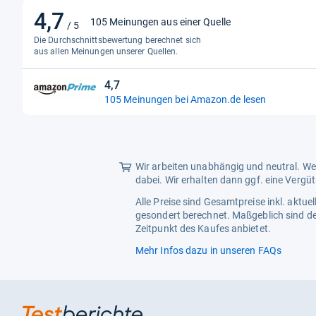
4,7
4,7
105 Meinungen aus einer Quelle
/ 5
von
Die Durchschnittsbewertung berechnet sich
5
aus allen Meinungen unserer Quellen.
Sternen
4,7
4,7
105 Meinungen bei Amazon.de lesen
von
5
Sternen
Wir arbeiten unabhängig und neutral. Wen
dabei. Wir erhalten dann ggf. eine Vergü
Alle Preise sind Gesamtpreise inkl. aktu
gesondert berechnet. Maßgeblich sind de
Zeitpunkt des Kaufes anbietet.
Mehr Infos dazu in unseren FAQs