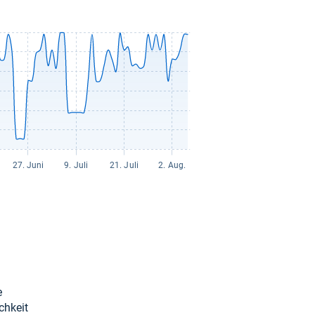
e
ch­keit