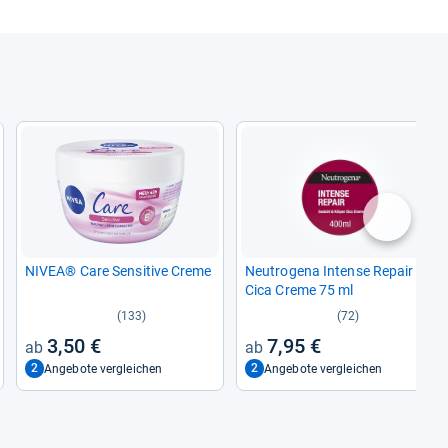
nächste
NIVEA® Care Sen­si­tive Creme
Neu­tro­gena Intense Repair
Cica Creme 75 ml
(133)
(72)
3,50 €
7,95 €
2
2
Angebote vergleichen
Angebote vergleichen