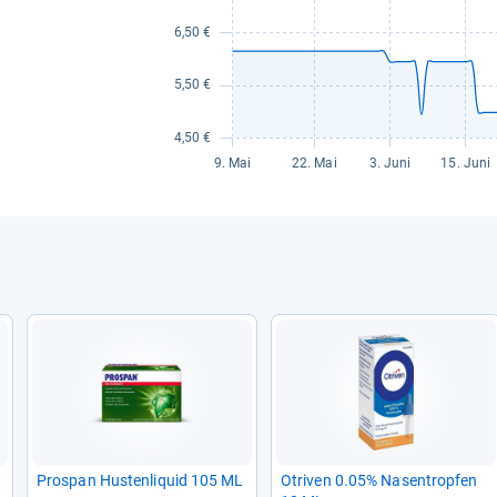
Pro­span Hus­ten­li­quid 105 ML
Otri­ven 0.05% Nasen­trop­fen