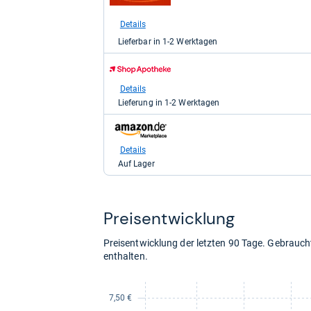
bei
medpex
Details
für
Lieferbar in 1-2 Werktagen
7,89
kaufen.
zum
Shop:
bei
Details
Shop
Lieferung in 1-2 Werktagen
Apotheke
DE
zum
für
Shop:
7,89
bei
Details
kaufen.
Amazon.de
Auf Lager
für
9,32
kaufen.
Preis­ent­wick­lung
Preisentwicklung der letzten 90 Tage. Gebrau
enthalten.