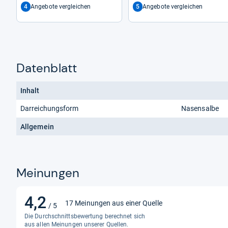
4
5
Angebote vergleichen
Angebote vergleichen
Datenblatt
Inhalt
Darreichungsform
Nasensalbe
Allgemein
Meinungen
4,2
4,2
17 Meinungen aus einer Quelle
/ 5
von
Die Durchschnittsbewertung berechnet sich
5
aus allen Meinungen unserer Quellen.