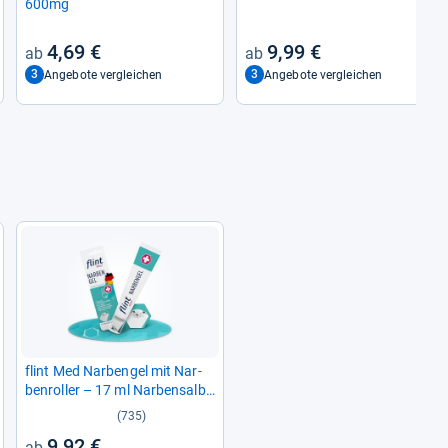
600mg
4,69 €
9,99 €
3
3
Angebote vergleichen
Angebote vergleichen
flint Med Nar­ben­gel mit Nar­
ben­rol­ler – 17 ml Nar­ben­salbe
für geschmei­di­gere und glat­
(735)
tere Nar­ben
9,92 €