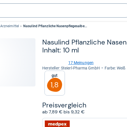
Arzneimittel
Nasulind Pflanzliche Nasenpflegesalbe...
Nasu­lind Pflanz­li­che Nasen
Inhalt: 10 ml
17 Meinungen
4,2
Her­stel­ler: Steierl-Pharma GmbH
Farbe: Weiß
von
Gut
5
Sternen
1,8
Preis­ver­gleich
ab 7,89 € bis 9,32 €
zum
Shop: