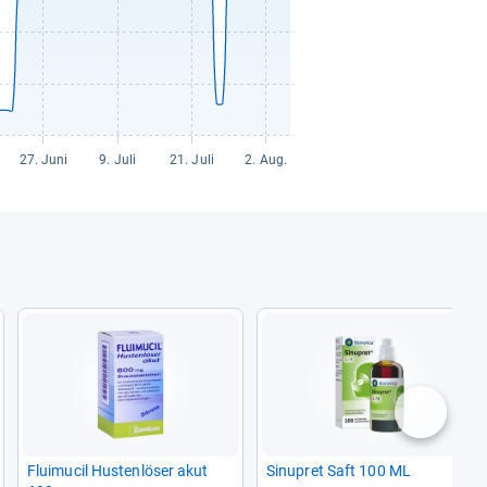
nächste
Flui­mu­cil Hus­ten­lö­ser akut
Sinu­pret Saft 100 ML