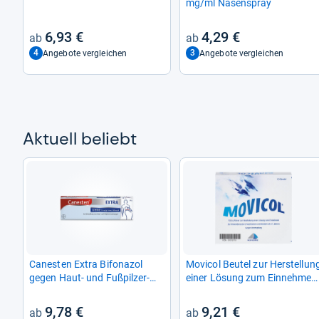
mg/ml Nasen­spray
6,93 €
4,29 €
4
3
Angebote vergleichen
Angebote vergleichen
Aktu­ell beliebt
Canes­ten Extra Bifona­zol
Movi­col Beu­tel zur Her­stel­lun
gegen Haut-​ und Fuß­pil­zer­
einer Lösung zum Ein­neh­men
kran­kun­gen
10 St
9,78 €
9,21 €