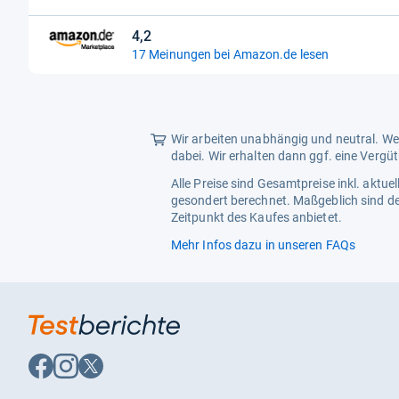
Sternen
4,2
4,2
17 Meinungen bei Amazon.de lesen
von
5
Sternen
Wir arbeiten unabhängig und neutral. Wen
dabei. Wir erhalten dann ggf. eine Vergü
Alle Preise sind Gesamtpreise inkl. aktu
gesondert berechnet. Maßgeblich sind de
Zeitpunkt des Kaufes anbietet.
Mehr Infos dazu in unseren FAQs
Auf
Auf
Auf
Facebook
Instagram
X
folgen
folgen
folgen