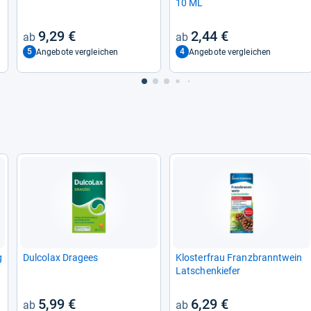
10 ML
9,29 €
2,44 €
5
4
Angebote vergleichen
Angebote vergleichen
g
Dul­co­lax Dra­gees
Klos­ter­frau Franz­brannt­wein
Lat­schen­kie­fer
5,99 €
6,29 €