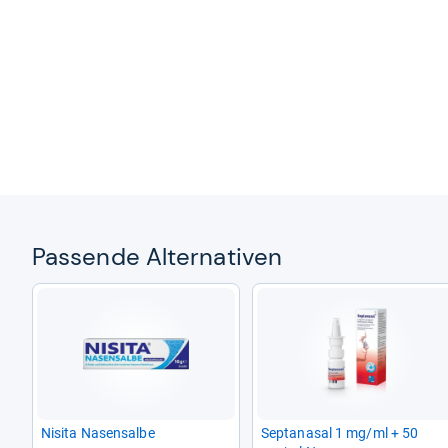
Pas­sende Alter­na­ti­ven
Nisita Nasen­salbe
Sep­ta­na­sal 1 mg/ml + 50