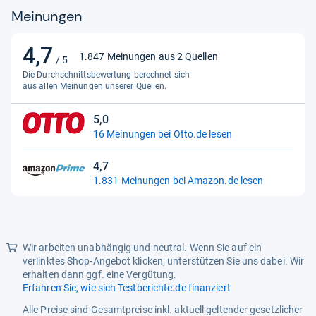
Meinungen
4,7
4,7
1.847 Meinungen aus 2 Quellen
/ 5
von
Die Durchschnittsbewertung berechnet sich
5
aus allen Meinungen unserer Quellen.
Sternen
5,0
5,0
16 Meinungen bei Otto.de lesen
von
5
4,7
Sternen
4,7
1.831 Meinungen bei Amazon.de lesen
von
5
Sternen
Wir arbeiten unabhängig und neutral. Wenn Sie auf ein
verlinktes Shop-Angebot klicken, unterstützen Sie uns dabei. Wir
erhalten dann ggf. eine Vergütung.
Erfahren Sie, wie sich Testberichte.de finanziert
Alle Preise sind Gesamtpreise inkl. aktuell geltender gesetzlicher