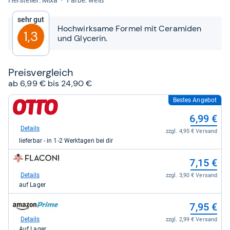
von
5
Sehr gut
Sternen
Hochwirksame Formel mit Ceramiden
1,3
und Glycerin.
Preis­ver­gleich
ab 6,99 € bis 24,90 €
Bestes Angebot
zum
Shop:
6,99 €
bei
Otto.de
Details
zzgl. 4,95 € Versand
für
lieferbar - in 1-2 Werktagen bei dir
6,99
kaufen.
zum
7,15 €
Shop:
bei
Details
zzgl. 3,90 € Versand
Flaconi
auf Lager
für
7,15
zum
7,95 €
kaufen.
Shop:
bei
Details
zzgl. 2,99 € Versand
Amazon.de
Auf Lager