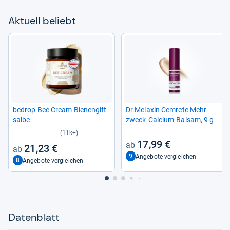
Aktu­ell beliebt
bedrop Bee Cream Bie­nen­gift­
Dr.Mela­xin Cem­rete Mehr­
salbe
zweck-​Cal­cium-​Bal­sam, 9 g
(11k+)
17,99 €
21,23 €
9
Angebote vergleichen
8
Angebote vergleichen
Datenblatt