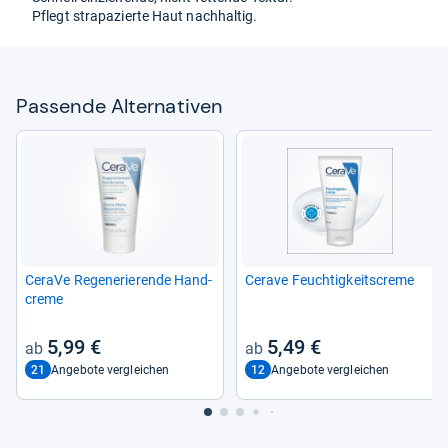
Pflegt stra­pa­zierte Haut nach­hal­tig.
Pas­sende Alter­na­ti­ven
CeraVe Rege­ne­rie­rende Hand­
Cerave Feuch­tig­keit­s­creme
creme
5,99 €
5,49 €
21
12
Angebote vergleichen
Angebote vergleichen