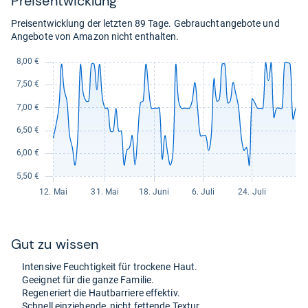
Preis­ent­wick­lung
Preisentwicklung der letzten 89 Tage. Gebrauchtangebote und
Angebote von Amazon nicht enthalten.
Gut zu wis­sen
Inten­sive Feuch­tig­keit für tro­ckene Haut.
Geeig­net für die ganze Fami­lie.
Rege­ne­riert die Haut­bar­riere effek­tiv.
Schnell ein­zie­hende, nicht fet­tende Tex­tur.