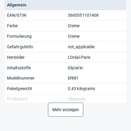
Allgemein
EAN/GTIN
3600551101408
Farbe
Creme
Formulierung
Creme
Gefahrgutinfo
not_applicable
Hersteller
L'Oréal Paris
Inhaltsstoffe
Glycerin
Modellnummer
bf881
Paketgewicht
0.43 kilograms
Produktart
Allgemein
Stil
Mehr anzeigen
Allzweckcreme
Teilenummer
bf881
Ursprungsland
Deutschland