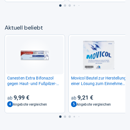
Aktu­ell beliebt
Canes­ten Extra Bifona­zol
Movi­col Beu­tel zur Her­stel­lung
gegen Haut-​ und Fuß­pil­zer­
einer Lösung zum Ein­neh­men
kran­kun­gen
10 St
9,99 €
9,21 €
4
5
Angebote vergleichen
Angebote vergleichen