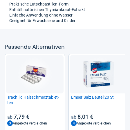
Prak­ti­sche Lutsch­pa­stil­len-​Form
Ent­hält natür­li­chen Thy­mi­an­kraut-​Extrakt
Ein­fa­che Anwen­dung ohne Was­ser
Geeig­net für Erwach­sene und Kin­der
Pas­sende Alter­na­ti­ven
Tra­chi­lid Hals­schmerz­ta­blet­
Emser Salz Beu­tel 20 St
ten
7,79 €
8,01 €
3
4
Angebote vergleichen
Angebote vergleichen