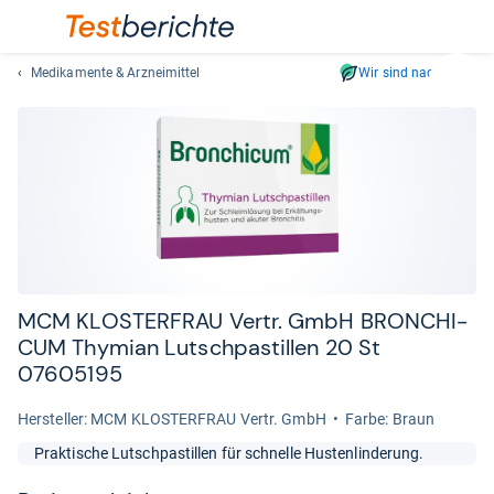
Medikamente & Arzneimittel
Wir sind nachhaltig
Suc
Geben
Sie
mindest
drei
Zeichen
ein.
Vorschl
erschei
automat
MCM KLOS­TER­FRAU Vertr. GmbH BRON­CHI­
und
CUM Thy­mian Lutsch­pa­stil­len 20 St
lassen
07605195
sich
mit
Her­stel­ler: MCM KLOSTERFRAU Vertr. GmbH
Farbe: Braun
den
Praktische Lutschpastillen für schnelle Hustenlinderung.
Pfeiltas
auswähl