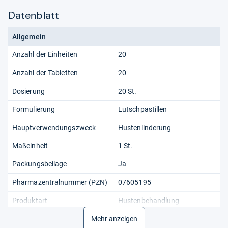
Datenblatt
Allgemein
Anzahl der Einheiten
20
Anzahl der Tabletten
20
Dosierung
20 St.
Formulierung
Lutschpastillen
Hauptverwendungszweck
Hustenlinderung
Maßeinheit
1 St.
Packungsbeilage
Ja
Pharmazentralnummer (PZN)
07605195
Produktart
Hustenbehandlung
Verabreichungsform
Mehr anzeigen
Oral