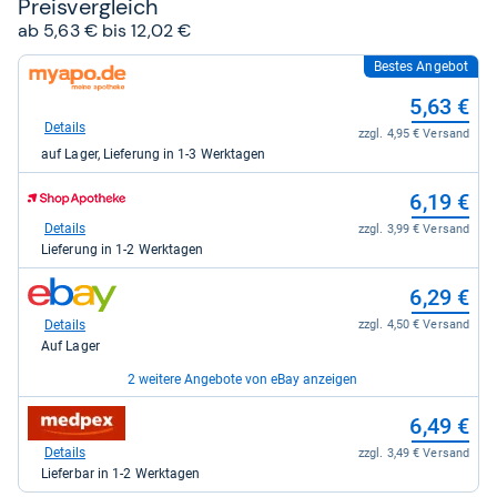
Preis­ver­gleich
ab 5,63 € bis 12,02 €
Bestes Angebot
zum
Shop:
5,63 €
bei
myapo.de
Details
zzgl. 4,95 € Versand
für
auf Lager, Lieferung in 1-3 Werktagen
5,63
kaufen.
zum
6,19 €
Shop:
bei
Details
zzgl. 3,99 € Versand
Shop
Lieferung in 1-2 Werktagen
Apotheke
DE
zum
6,29 €
für
Shop:
6,19
bei
Details
zzgl. 4,50 € Versand
kaufen.
eBay
Auf Lager
für
6,29
2 weitere Angebote von eBay anzeigen
kaufen.
zum
zum
11,10 €
6,49 €
Shop:
Shop:
bei
bei
Details
Details
zzgl. 0,00 € Versand
zzgl. 3,49 € Versand
eBay
medpex
Auf Lager
Lieferbar in 1-2 Werktagen
für
für