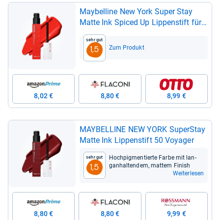
May­bel­line New York Super Stay
Matte Ink Spi­ced Up Lip­pen­stift für
16H Halt, Mat­tes Finish, Kuss­echt &
Sehr gut
Wisch­fest ohne Abfär­ben, Hoch­pig­
Zum Produkt
1,5
men­tierte Farbe, Nuance: 320 Indi­vi­
dua­list, 5ml
8,02 €
8,80 €
8,99 €
MAY­BEL­LINE NEW YORK Super­Stay
Matte Ink Lip­pen­stift 50 Voya­ger
Hoch­pig­men­tierte Farbe mit lan­
Sehr gut
gan­hal­ten­dem, mat­tem Finish
1,5
Weiterlesen
8,80 €
8,80 €
9,99 €