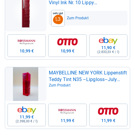
Vinyl Ink Nr. 10 Lippy
0000030145559
Sehr gut
Zum Produkt
1,3
11,90 €
10,99 €
10,99 €
(2.833,33 € / l)
MAY­BEL­LINE NEW YORK Lip­pen­stift
Teddy Tint N35 –Lip­gloss–July
Fore­ver 5ml*NEU*
Zum Produkt
11,99 €
11,99 €
11,99 €
(2.398,00 € / l)