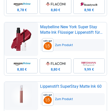
8,78 €
8,80 €
8,98 €
May­bel­line New York Super Stay
Matte Ink Flüs­si­ger Lip­pen­stift für
16H Halt, Mat­tes Finish, Kuss­echt &
Sehr gut
Wisch­fest ohne Abfär­ben, Hoch­pig­
Zum Produkt
1,5
men­tierte Farbe, Nuance: 80 Ruler,
5ml
8,80 €
8,80 €
9,99 €
Lip­pen­stift Super­Stay Matte Ink 60
Sehr gut
Zum Produkt
1,5