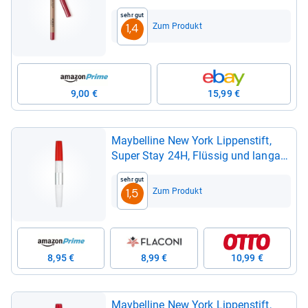
Mit Lan­gem Halt
Sehr gut
Zum Produkt
1,4
9,00 €
15,99 €
May­bel­line New York Lip­pen­stift,
Super Stay 24H, Flüs­sig und lan­gan­
hal­tend, Nr. 510 Red Pas­sion, 5g
Sehr gut
Zum Produkt
1,5
8,95 €
8,99 €
10,99 €
May­bel­line New York Lip­pen­stift,