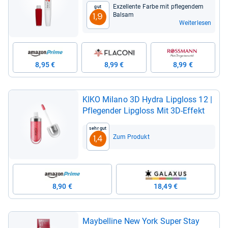
Exzel­lente Farbe mit pfle­gen­dem
Gut
Bal­sam
1,9
Weiterlesen
8,95 €
8,99 €
8,99 €
KIKO Milano 3D Hydra Lip­gloss 12 |
Pfle­gen­der Lip­gloss Mit 3D-​Effekt
Sehr gut
Zum Produkt
1,4
8,90 €
18,49 €
May­bel­line New York Super Stay