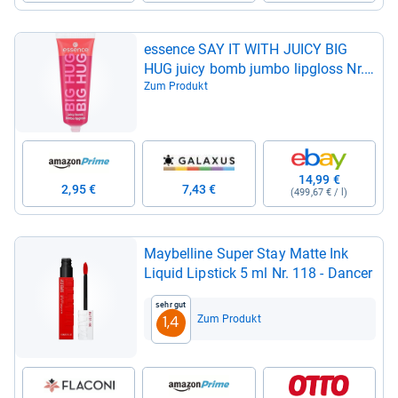
essence SAY IT WITH JUICY BIG
HUG juicy bomb jumbo lip­gloss Nr.
01 Rot 30ml
Zum Produkt
14,99 €
2,95 €
7,43 €
(499,67 € / l)
May­bel­line Super Stay Matte Ink
Liquid Lip­stick 5 ml Nr. 118 -​ Dan­cer
Sehr gut
Zum Produkt
1,4