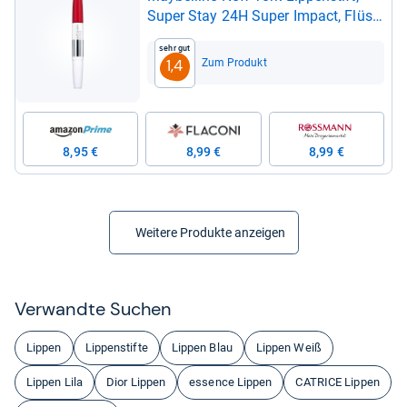
Super Stay 24H Super Impact, Flüs­
sig und lan­gan­hal­tend, Nr. 553
Sehr gut
Steady Read-​Y, 5g
Zum Produkt
1,4
8,95 €
8,99 €
8,99 €
Weitere Produkte anzeigen
Ver­wandte Suchen
Lippen
Lippenstifte
Lippen Blau
Lippen Weiß
Lippen Lila
Dior Lippen
essence Lippen
CATRICE Lippen