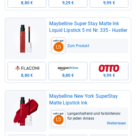
8,80 €
9,29 €
9,99 €
May­bel­line Super Stay Matte Ink
Liquid Lip­stick 5 ml Nr. 335 -​ Hust­ler
Sehr gut
Zum Produkt
1,5
8,80 €
8,80 €
9,99 €
May­bel­line New York Super­Stay
Matte Lip­stick Ink
Lan­gan­hal­tend und far­bin­ten­siv
Sehr gut
für jeden Anlass
1,5
Weiterlesen