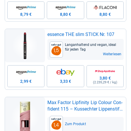
8,79 €
8,80 €
8,80 €
essence THE slim STICK Nr. 107
Lan­gan­hal­tend und vegan, ideal
Sehr gut
für jeden Tag
1,5
Weiterlesen
3,80 €
2,99 €
3,33 €
(2.235,29 € / kg)
Max Fac­tor Lip­fi­nity Lip Colour Con­
fi­dent 115 – Kuss­ech­ter Lip­pen­stift
mit 24h Halt ohne aus­zu­trock­nen,
Sehr gut
mit inten­si­ver Farb­ab­gabe, prä­zi­sem
Zum Produkt
1,4
Appli­ka­tor & inten­siv pfle­gen­dem