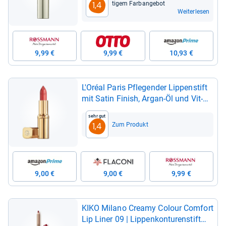
ti­gem Farb­an­ge­bot
1,4
Weiterlesen
9,99 €
9,99 €
10,93 €
L'Oréal Paris Pfle­gen­der Lip­pen­stift
mit Satin Finish, Argan-​Öl und Vit­
amin E, Color Riche Satin, Nr. 108
Sehr gut
Cop­per Brown, 1 x 4,3 g
Zum Produkt
1,4
9,00 €
9,00 €
9,99 €
KIKO Milano Cre­amy Colour Com­fort
Lip Liner 09 | Lip­pen­kon­tu­ren­stift