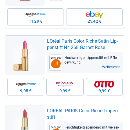
Gloss-​Top Coat
11,29 €
25,42 €
L'Oréal Paris Color Riche Satin Lip­
pen­stift Nr. 268 Gar­net Rose
Hoch­wer­ti­ger Lip­pen­stift mit Pfle­
Sehr gut
ge­wir­kung
1,4
Weiterlesen
9,95 €
9,99 €
9,99 €
L'ORÉAL PARIS Color Riche Lip­pen­
stift
Feuch­tig­keitss­pen­dend mit viel­sei­
Sehr gut