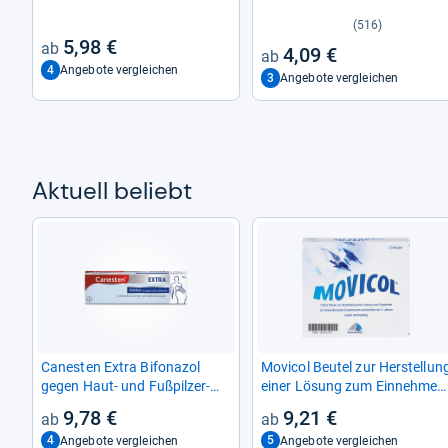
(516)
5,98 €
4,09 €
4
Angebote vergleichen
3
Angebote vergleichen
Aktu­ell beliebt
Canes­ten Extra Bifona­zol
Movi­col Beu­tel zur Her­stel­lun
gegen Haut-​ und Fuß­pil­zer­
einer Lösung zum Ein­neh­men
kran­kun­gen
10 St
9,78 €
9,21 €
4
5
Angebote vergleichen
Angebote vergleichen