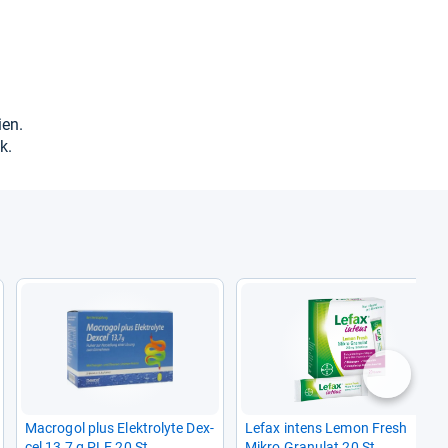
ien.
k.
nächste
Macro­gol plus Elek­tro­lyte Dex­
Lefax intens Lemon Fresh
cel 13,7 g PLE 20 St
Mikro Gra­nu­lat 20 St