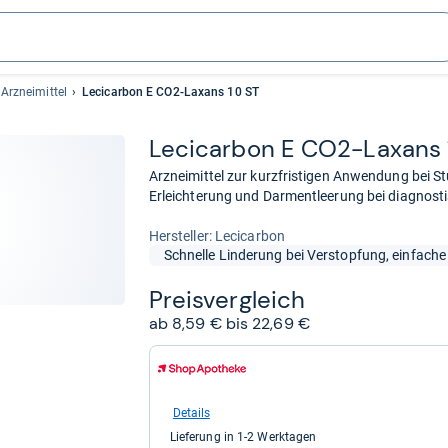
Arzneimittel
Lecicarbon E CO2-Laxans 10 ST
Leci­car­bon E CO2-​Lax­ans
Arzneimittel zur kurzfristigen Anwendung bei Stu
Erleichterung und Darmentleerung bei diagno
Her­stel­ler: Lecicarbon
Schnelle Linderung bei Verstopfung, einfac
Preis­ver­gleich
ab 8,59 € bis 22,69 €
zum
Shop:
bei
Shop
Details
Apotheke
Lieferung in 1-2 Werktagen
DE