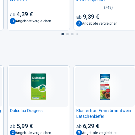
(749)
4,39 €
9,39 €
3
Angebote vergleichen
7
Angebote vergleichen
g
Dul­co­lax Dra­gees
Klos­ter­frau Franz­brannt­wein
Lat­schen­kie­fer
5,99 €
6,29 €
2
9
Angebote vergleichen
Angebote vergleichen