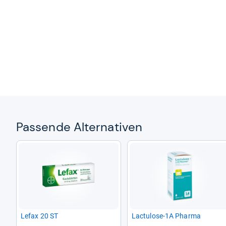
Pas­sende Alter­na­ti­ven
Lefax 20 ST
Lac­tu­lose-​1A Pharma