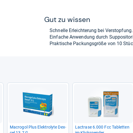
Gut zu wis­sen
Schnelle Erleich­te­rung bei Ver­stop­fung.
Ein­fa­che Anwen­dung durch Sup­po­si­to­r
Prak­ti­sche Packungs­größe von 10 Stüc
Macro­gol Plus Elek­tro­lyte Dex­
Lac­trase 6.000 Fcc Tablet­ten
cel 13.7 G
im Klick­s­pen­der