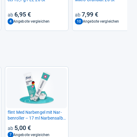
6,95 €
7,99 €
4
10
Angebote vergleichen
Angebote vergleichen
flint Med Nar­ben­gel mit Nar­
ben­rol­ler – 17 ml Nar­ben­salbe
für geschmei­di­gere und glat­
5,00 €
tere Nar­ben
7
Angebote vergleichen