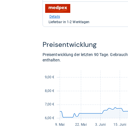
für
zum
8,59
Shop:
kaufen.
bei
Details
medpex
Lieferbar in 1-2 Werktagen
für
22,69
kaufen.
Preis­ent­wick­lung
Preisentwicklung der letzten 90 Tage. Gebrau
enthalten.