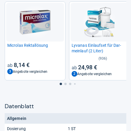
Micro­lax Rek­tal­lö­sung
Lyva­nas Ein­lauf­set für Dar­
mein­lauf (2 Liter)
(936)
8,14 €
24,98 €
3
Angebote vergleichen
2
Angebote vergleichen
Datenblatt
Allgemein
Dosierung
1 ST