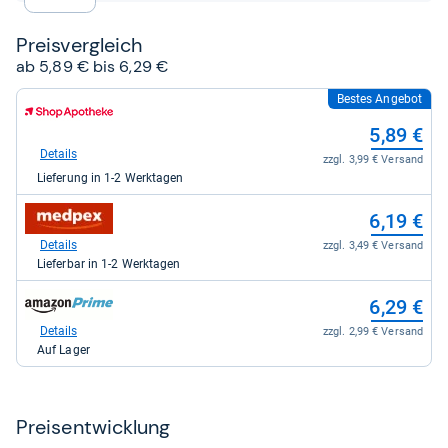
Preis­ver­gleich
ab 5,89 € bis 6,29 €
Bestes Angebot
zum
Shop:
5,89 €
bei
Shop
Details
zzgl. 3,99 € Versand
Apotheke
Lieferung in 1-2 Werktagen
DE
für
zum
5,89
6,19 €
Shop:
kaufen.
bei
Details
zzgl. 3,49 € Versand
medpex
Lieferbar in 1-2 Werktagen
für
6,19
zum
6,29 €
kaufen.
Shop:
bei
Details
zzgl. 2,99 € Versand
Amazon.de
Auf Lager
für
6,29
kaufen.
Preis­ent­wick­lung