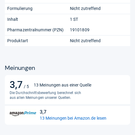
Formulierung
Nicht zutreffend
Inhalt
1 ST
Pharmazentralnummer (PZN)
19101809
Produktart
Nicht zutreffend
Meinungen
3,7
3,7
13 Meinungen aus einer Quelle
/ 5
von
Die Durchschnittsbewertung berechnet sich
5
aus allen Meinungen unserer Quellen.
Sternen
3,7
3,7
13 Meinungen bei Amazon.de lesen
von
5
Sternen