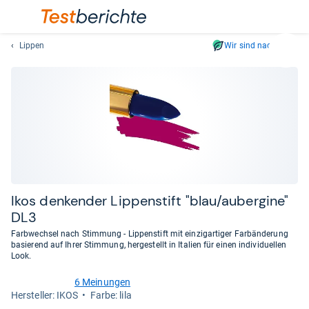
Lippen
Wir sind nachhaltig
Suc
Geben
Sie
mindest
drei
Zeichen
ein.
Vorschl
erschei
automat
Ikos den­ken­der Lip­pen­stift "blau/auber­gine"
und
DL3
lassen
Farbwechsel nach Stimmung - Lippenstift mit einzigartiger Farbänderung
sich
basierend auf Ihrer Stimmung, hergestellt in Italien für einen individuellen
mit
Look.
den
6 Meinungen
Pfeiltas
4,7
Her­stel­ler: IKOS
Farbe: lila
von
auswähl