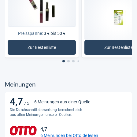
Preisspanne:
3 € bis 50 €
Zur Bestenliste
Zur Bestenliste
: Lippenstifte
: Lippenpf
Meinungen
4,7
4,7
6 Meinungen aus einer Quelle
/ 5
von
Die Durchschnittsbewertung berechnet sich
5
aus allen Meinungen unserer Quellen.
Sternen
4,7
4,7
6 Meinungen bei Otto.de lesen