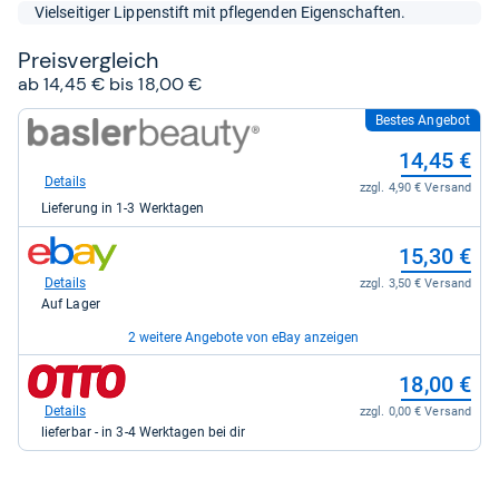
5
Vielseitiger Lippenstift mit pflegenden Eigenschaften.
Sternen
Preis­ver­gleich
ab 14,45 € bis 18,00 €
Bestes Angebot
zum
Shop:
14,45 €
bei
basler-
Details
zzgl. 4,90 € Versand
beauty.de
Lieferung in 1-3 Werktagen
für
14,45
zum
kaufen.
15,30 €
Shop:
bei
Details
zzgl. 3,50 € Versand
eBay
Auf Lager
für
15,30
2 weitere Angebote von eBay anzeigen
kaufen.
zum
zum
17,00 €
18,00 €
Shop:
Shop:
bei
bei
Details
Details
zzgl. 3,80 € Versand
zzgl. 0,00 € Versand
eBay
Otto.de
Auf Lager
lieferbar - in 3-4 Werktagen bei dir
für
für
17,00
18,00
zum
17,50 €
kaufen.
kaufen.
Shop: