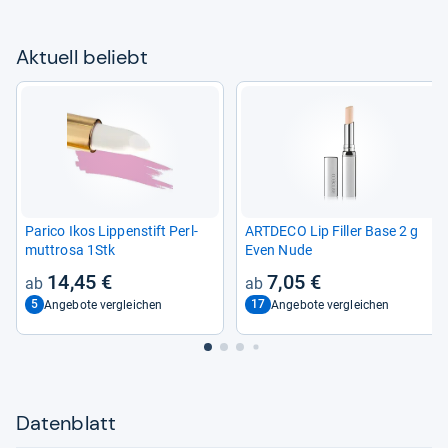
Aktu­ell beliebt
Parico Ikos Lip­pen­stift Perl­
ART­DECO Lip Fil­ler Base 2 g
mutt­rosa 1Stk
Even Nude
14,45 €
7,05 €
5
17
Angebote vergleichen
Angebote vergleichen
Datenblatt