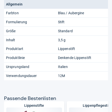
Allgemein
Farbton
Blau / Aubergine
Formulierung
Stift
Größe
Standard
Inhalt
3,5 g
Produktart
Lippenstift
Produktlinie
Denkende Lippenstift
Ursprungsland
Italien
Verwendungsdauer
12M
Pas­sende Bes­ten­lis­ten
Lippenstifte
Lippenpflegestift