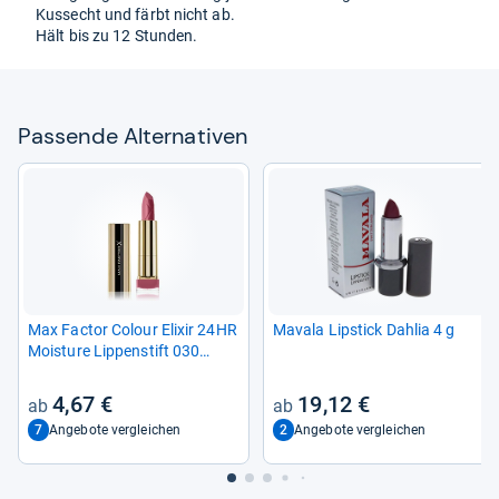
Kuss­echt und färbt nicht ab.
Hält bis zu 12 Stun­den.
Pas­sende Alter­na­ti­ven
Max Fac­tor Colour Eli­xir 24HR
Mavala Lip­stick Dah­lia 4 g
Moi­sture Lip­pen­stift 030
Rose­wood
4,67 €
19,12 €
7
2
Angebote vergleichen
Angebote vergleichen