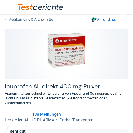
Medikamente & Arzneimittel
Wir sind nachhaltig
Suc
Geben
Sie
mindest
drei
Zeichen
ein.
Vorschl
erschei
automat
Ibu­pro­fen AL direkt 400 mg Pul­ver
und
Arzneimittel zur schnellen Linderung von Fieber und Schmerzen, ideal für
lassen
leichte bis mäßig starke Beschwerden wie Kopfschmerzen oder
Zahnschmerzen.
sich
mit
138 Meinungen
den
4,6
Her­stel­ler: ALIUD PHARMA
Farbe: Transparent
von
Pfeiltas
5
auswähl
Sehr gut