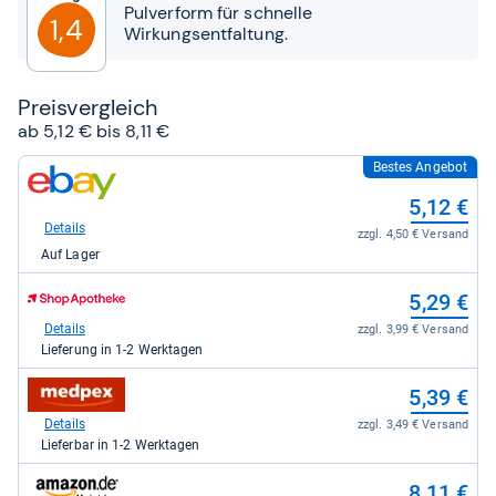
Sternen
Pulverform für schnelle
1,4
Wirkungsentfaltung.
Preis­ver­gleich
ab 5,12 € bis 8,11 €
Bestes Angebot
zum
Shop:
5,12 €
bei
eBay
Details
zzgl. 4,50 € Versand
für
Auf Lager
5,12
kaufen.
zum
5,29 €
Shop:
bei
Details
zzgl. 3,99 € Versand
Shop
Lieferung in 1-2 Werktagen
Apotheke
DE
zum
5,39 €
für
Shop:
5,29
bei
Details
zzgl. 3,49 € Versand
kaufen.
medpex
Lieferbar in 1-2 Werktagen
für
5,39
zum
8,11 €
kaufen.