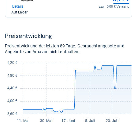
Shop:
bei
Details
zzgl. 0,00 € Versand
Amazon.de
Auf Lager
für
8,11
kaufen.
Preis­ent­wick­lung
Preisentwicklung der letzten 89 Tage. Gebrauchtangebote und
Angebote von Amazon nicht enthalten.