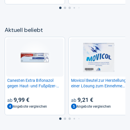
Aktu­ell beliebt
Canes­ten Extra Bifona­zol
Movi­col Beu­tel zur Her­stel­lung
gegen Haut-​ und Fuß­pil­zer­
einer Lösung zum Ein­neh­men
kran­kun­gen
10 St
9,99 €
9,21 €
4
5
Angebote vergleichen
Angebote vergleichen