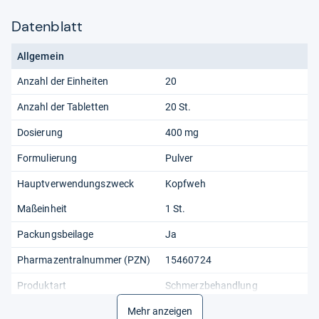
Datenblatt
Allgemein
Anzahl der Einheiten
20
Anzahl der Tabletten
20 St.
Dosierung
400 mg
Formulierung
Pulver
Hauptverwendungszweck
Kopfweh
Maßeinheit
1 St.
Packungsbeilage
Ja
Pharmazentralnummer (PZN)
15460724
Produktart
Schmerzbehandlung
Verabreichungsform
Mehr anzeigen
Oral