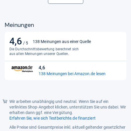
Meinungen
4,6
4,6
138 Meinungen aus einer Quelle
/ 5
von
Die Durchschnittsbewertung berechnet sich
5
aus allen Meinungen unserer Quellen.
Sternen
4,6
4,6
138 Meinungen bei Amazon.de lesen
von
5
Sternen
Wir arbeiten unabhängig und neutral. Wenn Sie auf ein
verlinktes Shop-Angebot klicken, unterstützen Sie uns dabei. Wir
erhalten dann ggf. eine Vergütung.
Erfahren Sie, wie sich Testberichte.de finanziert
Alle Preise sind Gesamtpreise inkl. aktuell geltender gesetzlicher