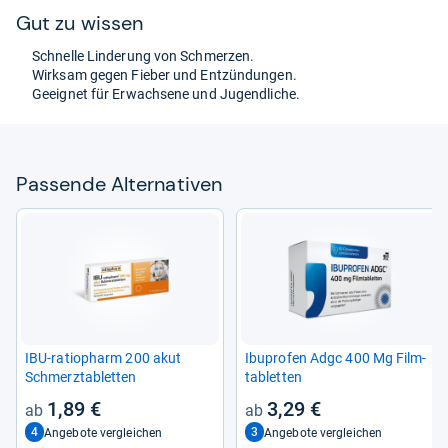
Gut zu wis­sen
Schnelle Lin­de­rung von Schmer­zen.
Wirk­sam gegen Fie­ber und Ent­zün­dun­gen.
Geeig­net für Erwach­sene und Jugend­li­che.
Pas­sende Alter­na­ti­ven
IBU-​ratio­pharm 200 akut
Ibu­pro­fen Adgc 400 Mg Film­
Schmerz­ta­blet­ten
ta­blet­ten
1,89 €
3,29 €
4
3
Angebote vergleichen
Angebote vergleichen