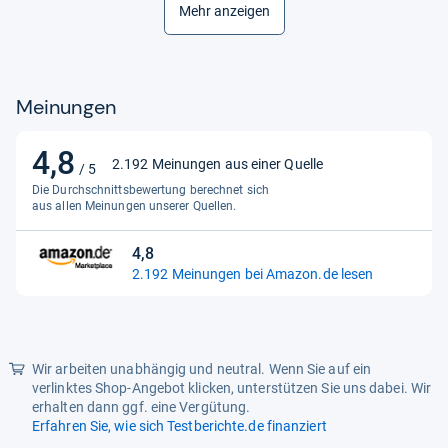
Wirksame Inhaltsstoffe
Mehr anzeigen
Ibuprofen
Meinungen
4,8
4,8
2.192 Meinungen aus einer Quelle
/ 5
von
Die Durchschnittsbewertung berechnet sich
5
aus allen Meinungen unserer Quellen.
Sternen
4,8
4,8
2.192 Meinungen bei Amazon.de lesen
von
5
Sternen
Wir arbeiten unabhängig und neutral. Wenn Sie auf ein
verlinktes Shop-Angebot klicken, unterstützen Sie uns dabei. Wir
erhalten dann ggf. eine Vergütung.
Erfahren Sie, wie sich Testberichte.de finanziert