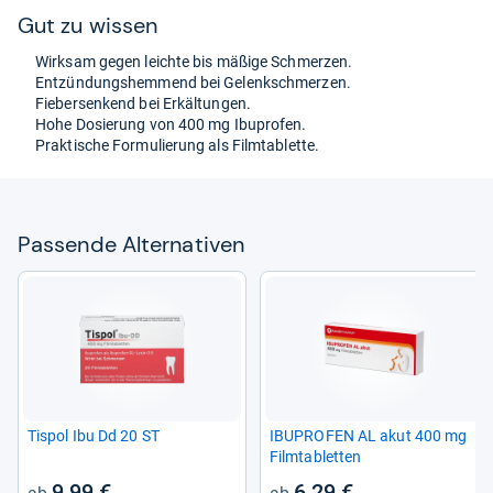
Gut zu wis­sen
Wirk­sam gegen leichte bis mäßige Schmer­zen.
Ent­zün­dungs­hem­mend bei Gelenk­schmer­zen.
Fie­ber­sen­kend bei Erkäl­tun­gen.
Hohe Dosie­rung von 400 mg Ibu­pro­fen.
Prak­ti­sche For­mu­lie­rung als Film­ta­blette.
Pas­sende Alter­na­ti­ven
Tis­pol Ibu Dd 20 ST
IBU­PRO­FEN AL akut 400 mg
Film­ta­blet­ten
9,99 €
6,29 €