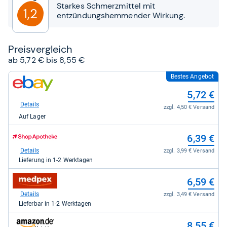
Sternen
Starkes Schmerzmittel mit
1,2
entzündungshemmender Wirkung.
Preis­ver­gleich
ab 5,72 € bis 8,55 €
Bestes Angebot
zum
Shop:
5,72 €
bei
eBay
Details
zzgl. 4,50 € Versand
für
Auf Lager
5,72
kaufen.
zum
6,39 €
Shop:
bei
Details
zzgl. 3,99 € Versand
Shop
Lieferung in 1-2 Werktagen
Apotheke
DE
zum
6,59 €
für
Shop:
6,39
bei
Details
zzgl. 3,49 € Versand
kaufen.
medpex
Lieferbar in 1-2 Werktagen
für
6,59
zum
8,55 €
kaufen.