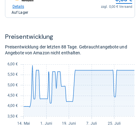
Shop:
bei
Details
zzgl. 0,00 € Versand
Amazon.de
Auf Lager
für
8,55
kaufen.
Preis­ent­wick­lung
Preisentwicklung der letzten 88 Tage. Gebrauchtangebote und
Angebote von Amazon nicht enthalten.