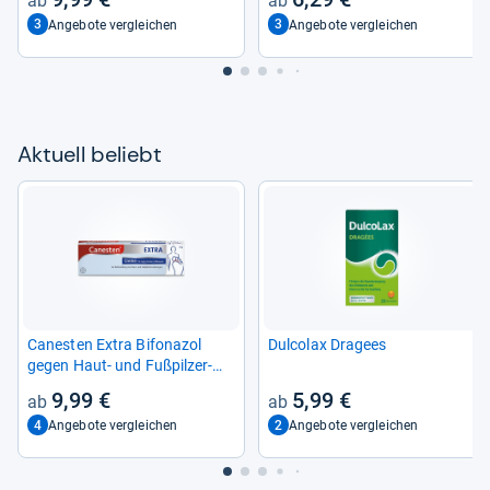
3
3
Angebote vergleichen
Angebote vergleichen
Aktu­ell beliebt
Canes­ten Extra Bifona­zol
Dul­co­lax Dra­gees
gegen Haut-​ und Fuß­pil­zer­
kran­kun­gen
9,99 €
5,99 €
4
2
Angebote vergleichen
Angebote vergleichen