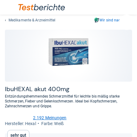
Medikamente & Arzneimittel
Wir sind nachhaltig
Suc
Geben
Sie
mindest
drei
Zeichen
ein.
Vorschl
erschei
automat
Ibu­HE­XAL akut 400mg
und
Entzündungshemmendes Schmerzmittel für leichte bis mäßig starke
lassen
Schmerzen, Fieber und Gelenkschmerzen. Ideal bei Kopfschmerzen,
Zahnschmerzen und Grippe.
sich
mit
2.192 Meinungen
den
4,8
Her­stel­ler: Hexal
Farbe: Weiß
von
Pfeiltas
5
auswähl
Sehr gut