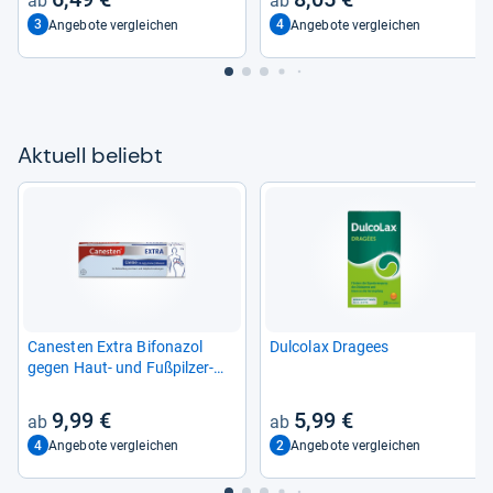
3
4
Angebote vergleichen
Angebote vergleichen
Aktu­ell beliebt
Canes­ten Extra Bifona­zol
Dul­co­lax Dra­gees
gegen Haut-​ und Fuß­pil­zer­
kran­kun­gen
9,99 €
5,99 €
4
2
Angebote vergleichen
Angebote vergleichen