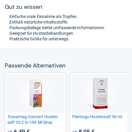
Gut zu wis­sen
Ein­fa­che orale Ein­nahme als Trop­fen.
Ent­hält natür­li­che Inhaltss­toffe.
Packungs­bei­lage bie­tet umfas­sende Infor­ma­tio­nen.
Geeig­net für Hus­ten­be­hand­lun­gen.
Prak­ti­sche Größe für unter­wegs.
Pas­sende Alter­na­ti­ven
Tus­sa­mag Con­cent Hus­ten­
Plant­ago Hus­ten­saft 90 ml
saft 30,2 G/100 Ml Sirup
6,49 €
8,05 €