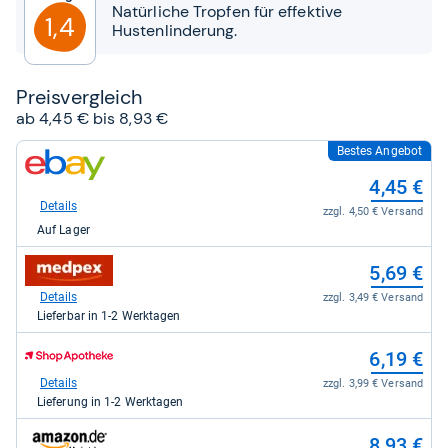
Sternen
Natürliche Tropfen für effektive
1,4
Hustenlinderung.
Preis­ver­gleich
ab 4,45 € bis 8,93 €
Bestes Angebot
zum
Shop:
4,45 €
bei
eBay
Details
zzgl. 4,50 € Versand
für
Auf Lager
4,45
kaufen.
zum
5,69 €
Shop:
bei
Details
zzgl. 3,49 € Versand
medpex
Lieferbar in 1-2 Werktagen
für
5,69
zum
6,19 €
kaufen.
Shop:
bei
Details
zzgl. 3,99 € Versand
Shop
Lieferung in 1-2 Werktagen
Apotheke
DE
zum
8,93 €
für