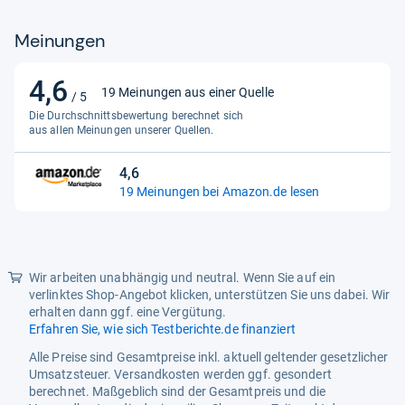
Meinungen
4,6
4,6
19 Meinungen aus einer Quelle
/ 5
von
Die Durchschnittsbewertung berechnet sich
5
aus allen Meinungen unserer Quellen.
Sternen
4,6
4,6
19 Meinungen bei Amazon.de lesen
von
5
Sternen
Wir arbeiten unabhängig und neutral. Wenn Sie auf ein
verlinktes Shop-Angebot klicken, unterstützen Sie uns dabei. Wir
erhalten dann ggf. eine Vergütung.
Erfahren Sie, wie sich Testberichte.de finanziert
Alle Preise sind Gesamtpreise inkl. aktuell geltender gesetzlicher
Umsatzsteuer. Versandkosten werden ggf. gesondert
berechnet. Maßgeblich sind der Gesamtpreis und die