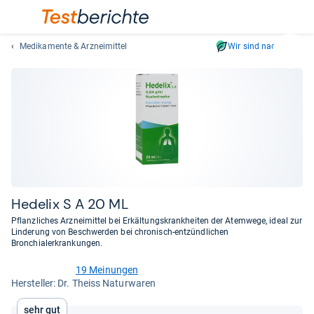
Medikamente & Arzneimittel
Wir sind nachhaltig
Suc
Geben
Sie
mindest
drei
Zeichen
ein.
Vorschl
erschei
automat
Hede­lix S A 20 ML
und
Pflanzliches Arzneimittel bei Erkältungskrankheiten der Atemwege, ideal zur
lassen
Linderung von Beschwerden bei chronisch-entzündlichen
Bronchialerkrankungen.
sich
mit
19 Meinungen
den
4,6
Her­stel­ler: Dr. Theiss Naturwaren
von
Pfeiltas
5
auswähl
Sehr gut