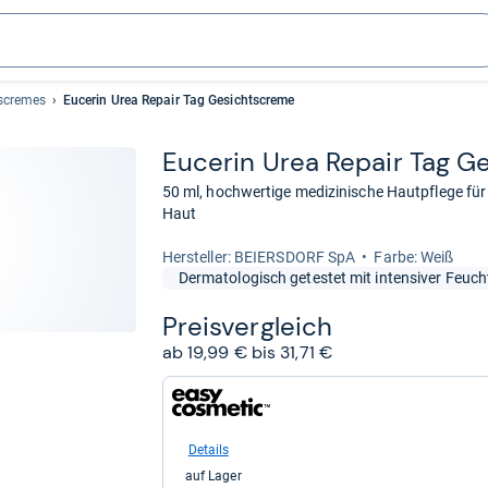
tscremes
Eucerin Urea Repair Tag Gesichtscreme
Euce­rin Urea Repair Tag G
50 ml, hochwertige medizinische Hautpflege für 
Haut
Her­stel­ler: BEIERSDORF SpA
Farbe: Weiß
Dermatologisch getestet mit intensiver Feucht
Preis­ver­gleich
ab 19,99 € bis 31,71 €
zum
Shop:
bei
easycosmetic
Details
für
auf Lager
19,99