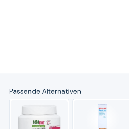
Pas­sende Alter­na­ti­ven