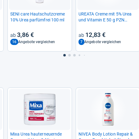
a
SENI care Haut­schutz­creme
UREATA Creme mit 5% Urea
10% Urea par­füm­frei 100 ml
und Vit­amin E 50 g PZN
14238662
3,86 €
12,83 €
16
7
Angebote vergleichen
Angebote vergleichen
Mixa Urea hauter­neu­ernde
NIVEA Body Lotion Repair &