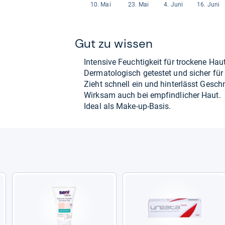
Gut zu wis­sen
Inten­sive Feuch­tig­keit für tro­ckene Haut
Der­ma­to­lo­gisch getes­tet und sicher für
Zieht schnell ein und hin­ter­lässt Geschm
Wirk­sam auch bei emp­find­li­cher Haut.
Ideal als Make-​up-​Basis.