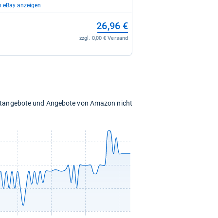
n eBay anzeigen
28,35 €
26,96 €
zzgl. 4,95 € Versand
zzgl. 0,00 € Versand
28,55 €
zzgl. 4,95 € Versand
chtangebote und Angebote von Amazon nicht
31,71 €
zzgl. 0,00 € Versand