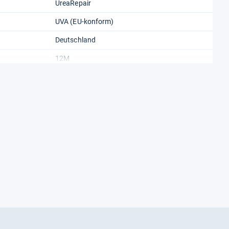
UreaRepair
UVA (EU-konform)
Deutschland
12M