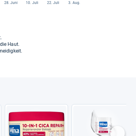
.
 die Haut.
ei­dig­keit.
nächste