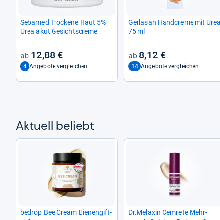
Seb­a­med Tro­ckene Haut 5%
Ger­lasan Hand­creme mit Ure
Urea akut Gesichts­creme
75 ml
12,88 €
8,12 €
4
14
Angebote vergleichen
Angebote vergleichen
Aktu­ell beliebt
bedrop Bee Cream Bie­nen­gift­
Dr.Mela­xin Cem­rete Mehr­