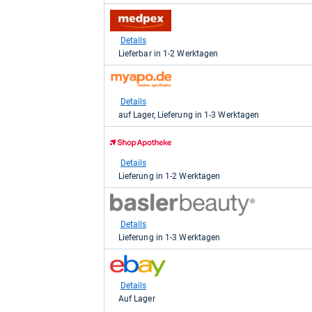
kaufen.
zum
Shop:
bei
Details
medpex
Lieferbar in 1-2 Werktagen
für
22,79
zum
kaufen.
Shop:
bei
Details
myapo.de
auf Lager, Lieferung in 1-3 Werktagen
für
24,26
zum
kaufen.
Shop:
bei
Details
Shop
Lieferung in 1-2 Werktagen
Apotheke
DE
zum
für
Shop:
24,79
bei
Details
kaufen.
basler-
Lieferung in 1-3 Werktagen
beauty.de
für
zum
25,95
Shop:
kaufen.
bei
Details
eBay
Auf Lager
für