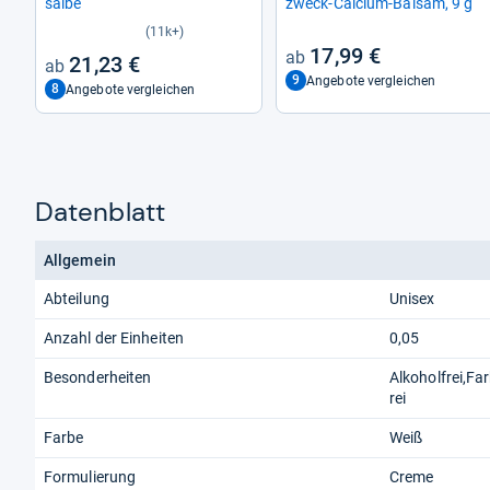
salbe
zweck-​Cal­cium-​Bal­sam, 9 g
(11k+)
17,99 €
21,23 €
9
Angebote vergleichen
8
Angebote vergleichen
Datenblatt
Allgemein
Abteilung
Unisex
Anzahl der Einheiten
0,05
Besonderheiten
Alkoholfrei,Fa
rei
Farbe
Weiß
Formulierung
Creme