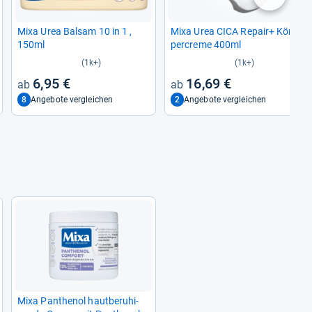
Mixa Urea Bal­sam 10 in 1 ,
Mixa Urea CICA Repair+ Kör­
150ml
per­creme 400ml
(1k+)
(1k+)
6,95 €
16,69 €
8
2
Angebote vergleichen
Angebote vergleichen
Mixa Pan­the­nol haut­be­ru­hi­