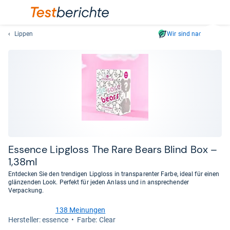
Lippen
Wir sind nachhaltig
Suc
Geben
Sie
mindest
drei
Zeichen
ein.
Vorschl
erschei
automat
Essence Lip­gloss The Rare Bears Blind Box –
und
1,38ml
lassen
Entdecken Sie den trendigen Lipgloss in transparenter Farbe, ideal für einen
sich
glänzenden Look. Perfekt für jeden Anlass und in ansprechender
mit
Verpackung.
den
138 Meinungen
Pfeiltas
4,4
Her­stel­ler: essence
Farbe: Clear
von
auswähl