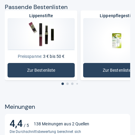
Pas­sende Bes­ten­lis­ten
Lippenstifte
Lippenpflegestift
Preisspanne:
3 € bis 50 €
Zur Bestenliste
Zur Bestenliste
: Lippenstifte
: Lippenpf
Meinungen
4,4
4,4
138 Meinungen aus 2 Quellen
/ 5
von
Die Durchschnittsbewertung berechnet sich