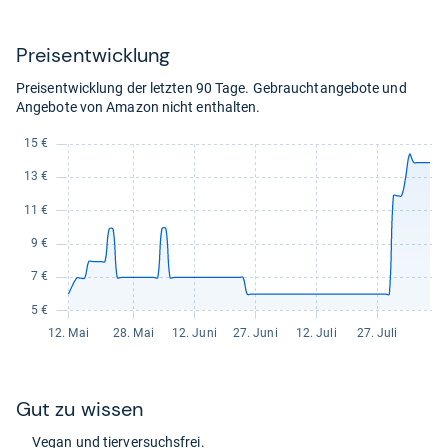
29,99
kaufen.
Preis­ent­wick­lung
Preisentwicklung der letzten 90 Tage. Gebrauchtangebote und
Angebote von Amazon nicht enthalten.
Gut zu wis­sen
Vegan und tier­ver­suchs­frei.