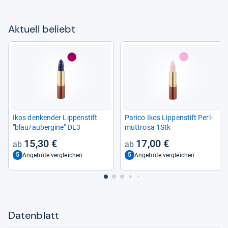
Aktu­ell beliebt
Ikos den­ken­der Lip­pen­stift
Parico Ikos Lip­pen­stift Perl­
"blau/auber­gine" DL3
mutt­rosa 1Stk
15,30 €
17,00 €
5
5
Angebote vergleichen
Angebote vergleichen
Datenblatt