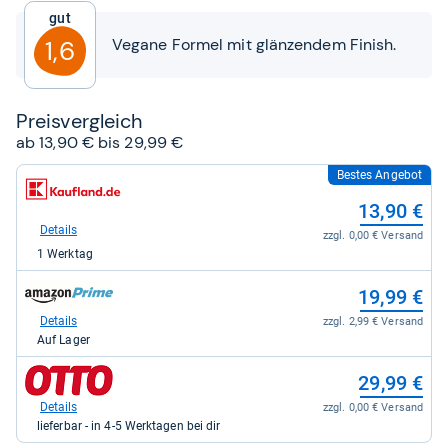
5
Gut
Sternen
Vegane Formel mit glänzendem Finish.
1,6
Preis­ver­gleich
ab 13,90 € bis 29,99 €
Bestes Angebot
zum
Shop:
13,90 €
bei
Kaufland.de
Details
zzgl. 0,00 € Versand
für
1 Werktag
13,90
kaufen.
zum
19,99 €
Shop:
bei
Details
zzgl. 2,99 € Versand
Amazon.de
Auf Lager
für
19,99
zum
29,99 €
kaufen.
Shop:
bei
Details
zzgl. 0,00 € Versand
Otto.de
lieferbar - in 4-5 Werktagen bei dir
für