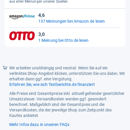
5
aus allen Meinungen unserer Quellen.
Sternen
4,6
4,6
137 Meinungen bei Amazon.de lesen
von
5
3,0
Sternen
3,0
1 Meinung bei Otto.de lesen
von
5
Sternen
Wir arbeiten unabhängig und neutral. Wenn Sie auf ein
verlinktes Shop-Angebot klicken, unterstützen Sie uns dabei. Wir
erhalten dann ggf. eine Vergütung.
Erfahren Sie, wie sich Testberichte.de finanziert
Alle Preise sind Gesamtpreise inkl. aktuell geltender gesetzlicher
Umsatzsteuer. Versandkosten werden ggf. gesondert
berechnet. Maßgeblich sind der Gesamtpreis und die
Versandkosten, die der jeweilige Shop zum Zeitpunkt des
Kaufes anbietet.
Mehr Infos dazu in unseren FAQs