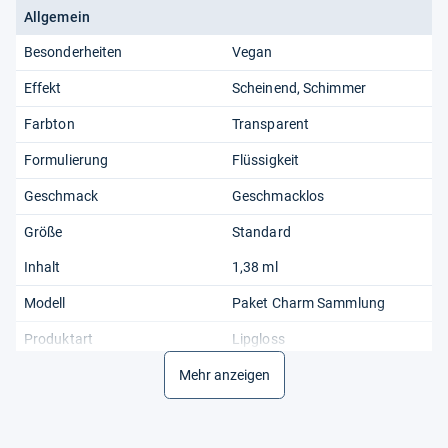
Allgemein
Besonderheiten
Vegan
Effekt
Scheinend, Schimmer
Farbton
Transparent
Formulierung
Flüssigkeit
Geschmack
Geschmacklos
Größe
Standard
Inhalt
1,38 ml
Modell
Paket Charm Sammlung
Produktart
Lipgloss
Produktlinie
Mehr anzeigen
Essence The Rare Bears
Ursprungsland
China
Verwendungsdauer
24M