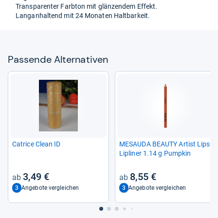
Trans­pa­ren­ter Farb­ton mit glän­zen­dem Effekt.
Lan­gan­hal­tend mit 24 Mona­ten Halt­bar­keit.
Pas­sende Alter­na­ti­ven
Catrice Clean ID
MESAUDA BEAUTY Artist Lips
Lipli­ner 1.14 g Pump­kin
3,49 €
8,55 €
3
3
Angebote vergleichen
Angebote vergleichen