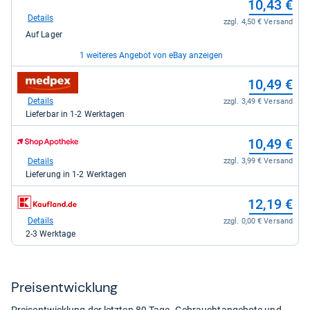
10,43 €
bei
eBay
Details
zzgl. 4,50 € Versand
für
Auf Lager
10,43
kaufen.
1 weiteres Angebot von eBay anzeigen
zum
zum
14,36 €
10,49 €
Shop:
Shop:
bei
bei
Details
Details
zzgl. 0,00 € Versand
zzgl. 3,49 € Versand
eBay
medpex
Auf Lager
Lieferbar in 1-2 Werktagen
für
für
14,36
10,49
zum
10,49 €
kaufen.
kaufen.
Shop:
bei
Details
zzgl. 3,99 € Versand
Shop
Lieferung in 1-2 Werktagen
Apotheke
DE
zum
12,19 €
für
Shop:
10,49
bei
Details
zzgl. 0,00 € Versand
kaufen.
Kaufland
2-3 Werktage
für
12,19
kaufen.
Preis­ent­wick­lung
Preisentwicklung der letzten 89 Tage. Gebrauchtangebote und