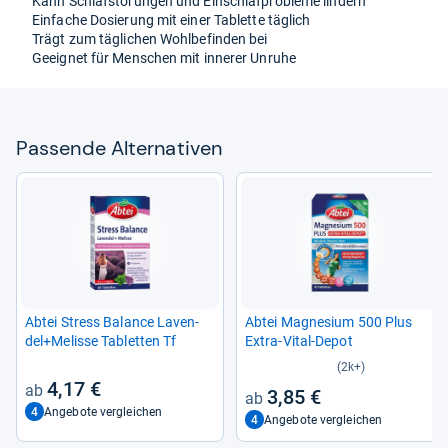
Kann Schlaf­stö­run­gen und Ein­schlaf­pro­bleme lin­dern
Ein­fa­che Dosie­rung mit einer Tablette täg­lich
Trägt zum täg­li­chen Wohl­be­fin­den bei
Geeig­net für Men­schen mit inne­rer Unruhe
Pas­sende Alter­na­ti­ven
Abtei Stress Balance Laven­
Abtei Magne­sium 500 Plus
del+Melisse Tablet­ten Tf
Extra-​Vital-​Depot
(2k+)
4,17 €
3,85 €
4
Angebote vergleichen
4
Angebote vergleichen