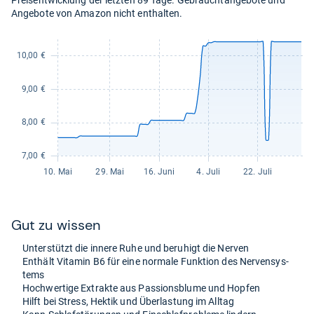
Angebote von Amazon nicht enthalten.
Gut zu wis­sen
Unter­stützt die innere Ruhe und beru­higt die Ner­ven
Ent­hält Vit­amin B6 für eine nor­male Funk­tion des Ner­ven­sys­
tems
Hoch­wer­tige Extrakte aus Pas­si­ons­blume und Hop­fen
Hilft bei Stress, Hek­tik und Über­las­tung im All­tag