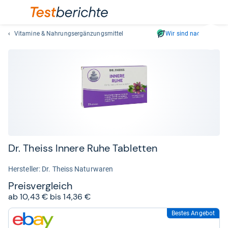
Vitamine & Nahrungsergänzungsmittel
Wir sind nachhaltig
Suc
Geben
Sie
mindest
drei
Zeichen
ein.
Vorschl
erschei
automat
Dr. Theiss Innere Ruhe Tablet­ten
und
lassen
Her­stel­ler: Dr. Theiss Naturwaren
sich
Preis­ver­gleich
mit
ab 10,43 € bis 14,36 €
den
Pfeiltas
Bestes Angebot
zum
auswähl
Shop: