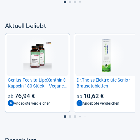
Aktu­ell beliebt
Genius Feel­vita LipoX­an­thin®
Dr.Theiss Elek­trolüte Senior
Kap­seln 180 Stück – Vegane
Brau­se­ta­blet­ten
Stoff­wech­sel­un­ter­stüt­zung
76,94 €
10,62 €
4
3
Angebote vergleichen
Angebote vergleichen