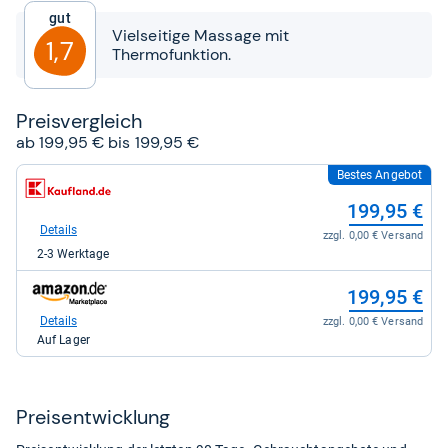
5
Gut
Sternen
Vielseitige Massage mit
1,7
Thermofunktion.
Preis­ver­gleich
ab 199,95 € bis 199,95 €
Bestes Angebot
zum
Shop:
199,95 €
bei
Kaufland
Details
zzgl. 0,00 € Versand
für
2-3 Werktage
199,95
kaufen.
zum
199,95 €
Shop:
bei
Details
zzgl. 0,00 € Versand
Amazon.de
Auf Lager
für
199,95
kaufen.
Preis­ent­wick­lung