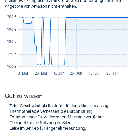
Preisentwicklung der letzten 90 Tage. Gebrauchtangebote und
Angebote von Amazon nicht enthalten.
Gut zu wis­sen
Zehn Geschwin­dig­keits­stu­fen für indi­vi­du­elle Mas­sage.
Ther­mo­the­ra­pie ver­bes­sert die Durch­blu­tung.
Ent­span­nende Fuß­re­flex­zo­nen-​Mas­sage ver­füg­bar.
Geeig­net für die Nut­zung im Sit­zen.
Leise im Betrieb für ange­nehme Nut­zung.