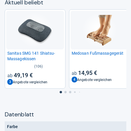
Aktu­ell beliebt
Sani­tas SMG 141 Shi­atsu-​
Medo­san Fuß­mas­sa­ge­ge­rät
Mas­sa­ge­kis­sen
(106)
14,95 €
49,19 €
4
Angebote vergleichen
3
Angebote vergleichen
Datenblatt
Farbe