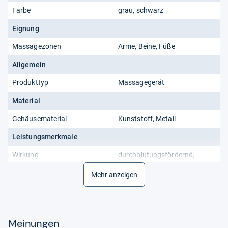
Farbe
grau, schwarz
Eignung
Massagezonen
Arme, Beine, Füße
Allgemein
Produkttyp
Massagegerät
Material
Gehäusematerial
Kunststoff, Metall
Leistungsmerkmale
Wirkung
durchblutungsfördernd,
entspannend
Mehr anzeigen
Lieferumfang
Mitgeliefertes Zubehör
Fernbedienung
Funktionalitäten
Meinungen