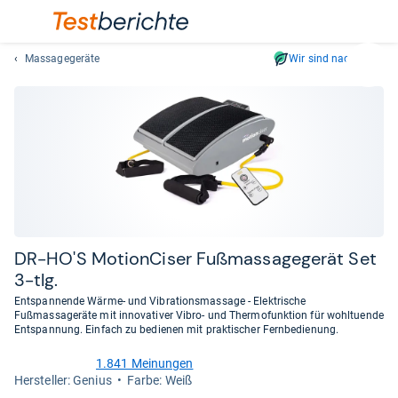
Massagegeräte
Wir sind nachhaltig
Suc
Geben
Sie
mindest
drei
Zeichen
ein.
Vorschl
erschei
automat
DR-​HO'S Motion­Ci­ser Fuß­mas­sa­ge­ge­rät Set
und
3-​tlg.
lassen
Entspannende Wärme- und Vibrationsmassage - Elektrische
sich
Fußmassageräte mit innovativer Vibro- und Thermofunktion für wohltuende
mit
Entspannung. Einfach zu bedienen mit praktischer Fernbedienung.
den
1.841 Meinungen
Pfeiltas
4,3
Her­stel­ler: Genius
Farbe: Weiß
von
auswähl