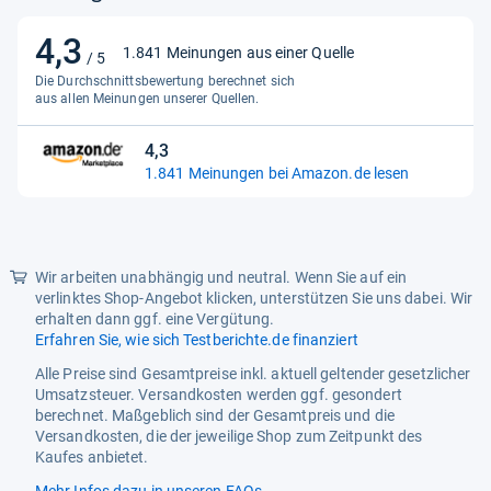
Funktionen
Wärmefunktion
4,3
4,3
1.841 Meinungen aus einer Quelle
/ 5
von
Die Durchschnittsbewertung berechnet sich
5
aus allen Meinungen unserer Quellen.
Sternen
4,3
4,3
1.841 Meinungen bei Amazon.de lesen
von
5
Sternen
Wir arbeiten unabhängig und neutral. Wenn Sie auf ein
verlinktes Shop-Angebot klicken, unterstützen Sie uns dabei. Wir
erhalten dann ggf. eine Vergütung.
Erfahren Sie, wie sich Testberichte.de finanziert
Alle Preise sind Gesamtpreise inkl. aktuell geltender gesetzlicher
Umsatzsteuer. Versandkosten werden ggf. gesondert
berechnet. Maßgeblich sind der Gesamtpreis und die
Versandkosten, die der jeweilige Shop zum Zeitpunkt des
Kaufes anbietet.