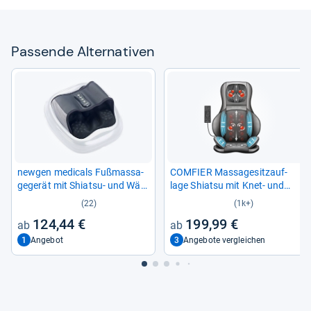
Pas­sende Alter­na­ti­ven
new­gen medi­cals Fuß­mas­sa­
COM­FIER Mas­sa­ge­sitz­auf­
ge­ge­rät mit Shi­atsu-​ und Wär­
lage Shi­atsu mit Knet-​ und
me­funk­tion
Vibra­ti­ons­mas­sage
(22)
(1k+)
124,44 €
199,99 €
1
3
Angebot
Angebote vergleichen