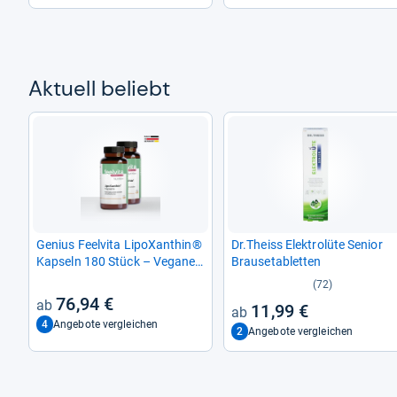
Aktu­ell beliebt
Genius Feel­vita LipoX­an­thin®
Dr.Theiss Elek­trolüte Senior
Kap­seln 180 Stück – Vegane
Brau­se­ta­blet­ten
Stoff­wech­sel­un­ter­stüt­zung
(72)
76,94 €
11,99 €
4
Angebote vergleichen
2
Angebote vergleichen