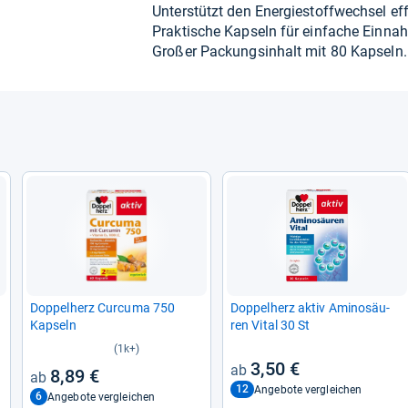
Unter­stützt den Ener­gie­stoff­wech­sel eff
Prak­ti­sche Kap­seln für ein­fa­che Ein­n
Großer Packungs­in­halt mit 80 Kap­seln.
Dop­pel­herz Cur­cuma 750
Dop­pel­herz aktiv Ami­no­säu­
Kap­seln
ren Vital 30 St
(1k+)
3,50 €
8,89 €
12
Angebote vergleichen
6
Angebote vergleichen