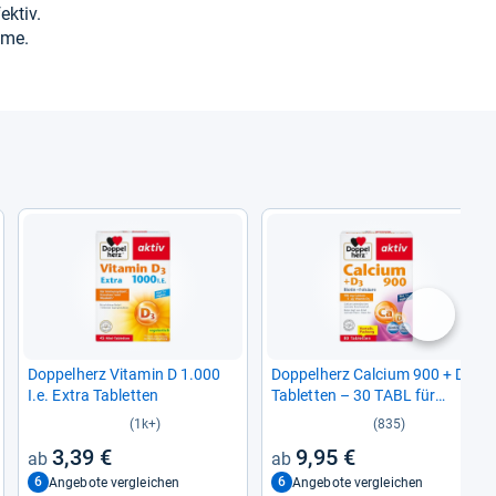
ek­tiv.
ahme.
nächste
Dop­pel­herz Vit­amin D 1.000
Dop­pel­herz Cal­cium 900 + D3
I.e. Extra Tablet­ten
Tablet­ten – 30 TABL für
gesunde Kno­chen
(1k+)
(835)
3,39 €
9,95 €
6
6
Angebote vergleichen
Angebote vergleichen