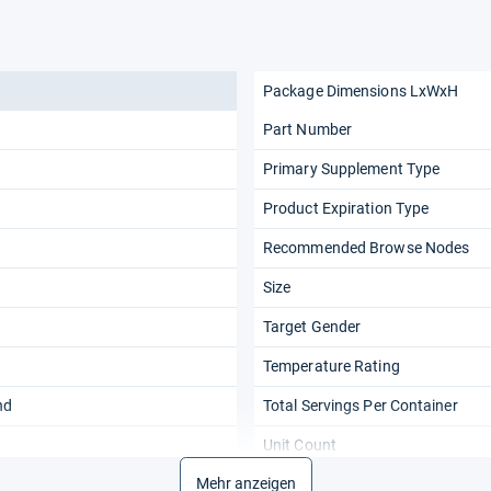
Package Dimensions LxWxH
Part Number
Primary Supplement Type
Product Expiration Type
Recommended Browse Nodes
Size
Target Gender
Temperature Rating
nd
Total Servings Per Container
h
Unit Count
Mehr anzeigen
y
Weight