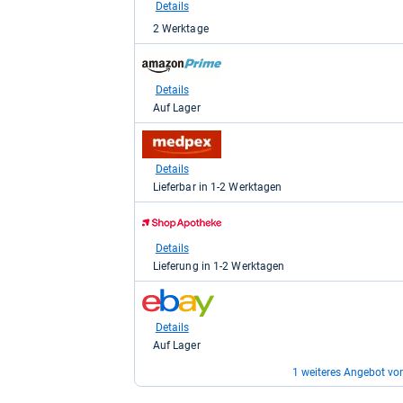
Kaufland
Details
für
2 Werktage
11,77
kaufen.
zum
Shop:
bei
Details
Amazon.de
Auf Lager
für
11,85
zum
kaufen.
Shop:
bei
Details
medpex
Lieferbar in 1-2 Werktagen
für
12,59
zum
kaufen.
Shop:
bei
Details
Shop
Lieferung in 1-2 Werktagen
Apotheke
DE
zum
für
Shop:
12,69
bei
Details
kaufen.
eBay
Auf Lager
für
13,06
1 weiteres Angebot vo
kaufen.
zum