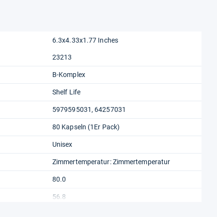
6.3x4.33x1.77 Inches
23213
B-Komplex
Shelf Life
5979595031, 64257031
80 Kapseln (1Er Pack)
Unisex
Zimmertemperatur: Zimmertemperatur
80.0
56.8
0.22 Pounds