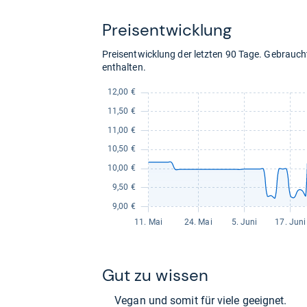
Shop:
bei
Details
Preis­ent­wick­lung
eBay
Auf Lager
für
16,99
Preisentwicklung der letzten 90 Tage. Gebrau
kaufen.
enthalten.
Gut zu wis­sen
Vegan und somit für viele geeig­net.