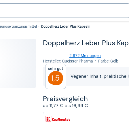
rungsergänzungsmittel
Doppelherz Leber Plus Kapseln
Dop­pel­herz Leber Plus Kap
2.872 Meinungen
4,5
Her­stel­ler: Queisser Pharma
Farbe: Gelb
von
Sehr gut
5
Sternen
Veganer Inhalt, praktische
1,5
Preis­ver­gleich
ab 11,77 € bis 16,99 €
zum
Shop:
bei