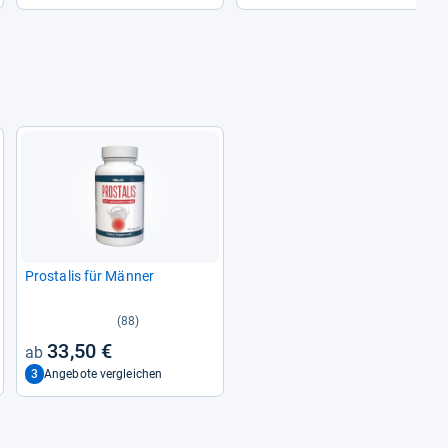
Pro­sta­lis für Män­ner
(88)
33,50 €
3
Angebote vergleichen