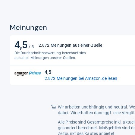
Meinungen
4,5
4,5
2.872 Meinungen aus einer Quelle
/ 5
von
Die Durchschnittsbewertung berechnet sich
5
aus allen Meinungen unserer Quellen.
Sternen
4,5
4,5
2.872 Meinungen bei Amazon.de lesen
von
5
Sternen
Wir arbeiten unabhängig und neutral. Wen
dabei. Wir erhalten dann ggf. eine Vergü
Alle Preise sind Gesamtpreise inkl. aktu
gesondert berechnet. Maßgeblich sind de
Zeitpunkt des Kaufes anbietet.