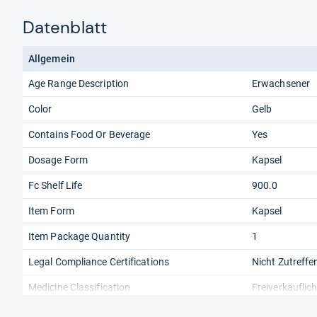
Datenblatt
Allgemein
Age Range Description
Erwachsener
Color
Gelb
Contains Food Or Beverage
Yes
Dosage Form
Kapsel
Fc Shelf Life
900.0
Item Form
Kapsel
Item Package Quantity
1
Legal Compliance Certifications
Nicht Zutreffe
Medicine Classification
Freiverkäuflic
Model
Does not appl