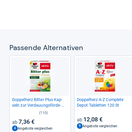
Pas­sende Alter­na­ti­ven
Dop­pel­herz Bit­ter Plus Kap­
Dop­pel­herz A-​Z Com­plete
seln zur Ver­dau­ungs­för­de­
Depot Tablet­ten 120 St
rung 60 KAP
(110)
12,08 €
7,36 €
9
Angebote vergleichen
4
Angebote vergleichen