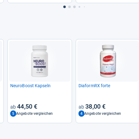
Neu­ro­Boost Kap­seln
Dia­formRX forte
44,50 €
38,00 €
5
4
Angebote vergleichen
Angebote vergleichen