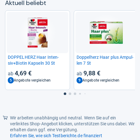
Aktu­ell beliebt
DOP­PEL­HERZ Haar Inten­
Dop­pel­herz Haar plus Ampul­
siv+Bio­tin Kap­seln 30 St
len 7 St
4,69 €
9,88 €
5
9
Angebote vergleichen
Angebote vergleichen
Wir arbeiten unabhängig und neutral. Wenn Sie auf ein
verlinktes Shop-Angebot klicken, unterstützen Sie uns dabei. Wir
erhalten dann ggf. eine Vergütung.
Erfahren Sie, wie sich Testberichte.de finanziert