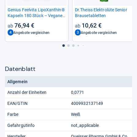
Genius Feel­vita LipoX­an­thin®
Dr.Theiss Elek­trolüte Senior
Kap­seln 180 Stück – Vegane
Brau­se­ta­blet­ten
Stoff­wech­sel­un­ter­stüt­zung
76,94 €
10,62 €
4
3
Angebote vergleichen
Angebote vergleichen
Datenblatt
Allgemein
Anzahl der Einheiten
0,0771
EAN/GTIN
4009932137149
Farbe
Weiß
Gefahrgutinfo
not_applicable
Hersteller
Queisser Pharma GmbH & Co.