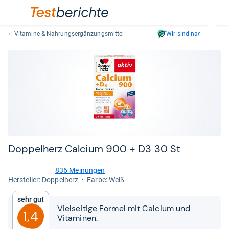
Vitamine & Nahrungsergänzungsmittel
Wir sind nachhaltig
Suc
Geben
Sie
mindest
drei
Zeichen
ein.
Vorschl
erschei
automat
Dop­pel­herz Cal­cium 900 + D3 30 St
und
lassen
836 Meinungen
4,6
sich
Her­stel­ler: Doppelherz
Farbe: Weiß
von
mit
5
Sehr gut
den
Sternen
Vielseitige Formel mit Calcium und
Pfeiltas
1,4
Vitaminen.
auswähl