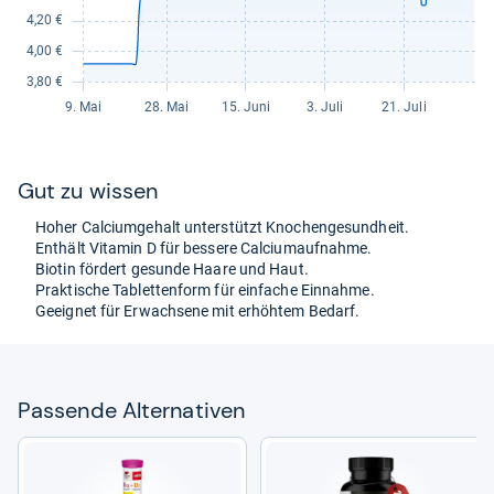
Gut zu wis­sen
Hoher Cal­ci­um­ge­halt unter­stützt Kno­chen­ge­sund­heit.
Ent­hält Vit­amin D für bes­sere Cal­ci­um­auf­nahme.
Bio­tin för­dert gesunde Haare und Haut.
Prak­ti­sche Tablet­ten­form für ein­fa­che Ein­nahme.
Geeig­net für Erwach­sene mit erhöh­tem Bedarf.
Pas­sende Alter­na­ti­ven