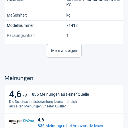
KG
Maßeinheit
kg
Modellnummer
71413
Packungsinhalt
1
Paketgewicht
0.09 kilograms
Mehr anzeigen
Produktart
Allgemein
Stil
30 Tabletten
Meinungen
Teilenummer
71413
Ursprungsland
Deutschland
4,6
4,6
836 Meinungen aus einer Quelle
/ 5
von
Die Durchschnittsbewertung berechnet sich
5
aus allen Meinungen unserer Quellen.
Sternen
4,6
4,6
836 Meinungen bei Amazon.de lesen