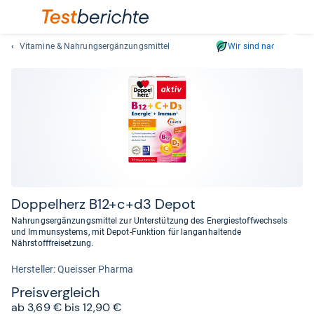
Vitamine & Nahrungsergänzungsmittel
Wir sind nachhaltig
Suc
Geben
Sie
mindest
drei
Zeichen
ein.
Vorschl
erschei
automat
Dop­pel­herz B12+c+d3 Depot
und
Nahrungsergänzungsmittel zur Unterstützung des Energiestoffwechsels
lassen
und Immunsystems, mit Depot-Funktion für langanhaltende
Nährstofffreisetzung.
sich
mit
Her­stel­ler: Queisser Pharma
den
Preis­ver­gleich
Pfeiltas
ab 3,69 € bis 12,90 €
auswähl