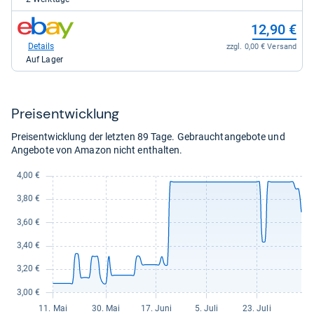
für
4,21
zum
12,90 €
kaufen.
Shop:
bei
Details
zzgl. 0,00 € Versand
eBay
Auf Lager
für
12,90
kaufen.
Preis­ent­wick­lung
Preisentwicklung der letzten 89 Tage. Gebrauchtangebote und
Angebote von Amazon nicht enthalten.