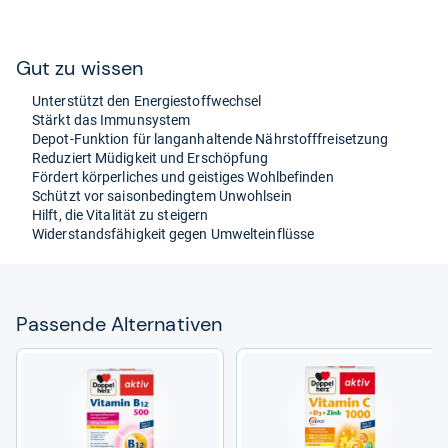
Gut zu wis­sen
Unter­stützt den Ener­gie­stoff­wech­sel
Stärkt das Immun­sys­tem
Depot-​Funk­tion für lan­gan­hal­tende Nähr­stoff­frei­set­zung
Redu­ziert Müdig­keit und Erschöp­fung
För­dert kör­per­li­ches und geis­ti­ges Wohl­be­fin­den
Schützt vor sai­son­be­ding­tem Unwohl­sein
Hilft, die Vita­li­tät zu stei­gern
Wider­stands­fä­hig­keit gegen Umwelt­ein­flüsse
Pas­sende Alter­na­ti­ven