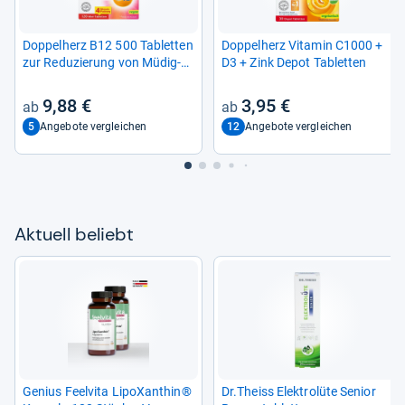
Dop­pel­herz B12 500 Tablet­ten
Dop­pel­herz Vit­amin C1000 +
zur Redu­zie­rung von Müdig­
D3 + Zink Depot Tablet­ten
keit und Erschöp­fung 120
TABL
9,88 €
3,95 €
5
12
Angebote vergleichen
Angebote vergleichen
Aktu­ell beliebt
Genius Feel­vita LipoX­an­thin®
Dr.Theiss Elek­trolüte Senior