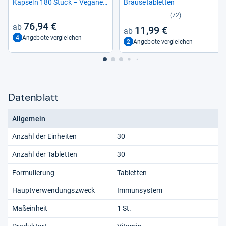
Kap­seln 180 Stück – Vegane
Brau­se­ta­blet­ten
Stoff­wech­sel­un­ter­stüt­zung
(72)
76,94 €
11,99 €
4
Angebote vergleichen
2
Angebote vergleichen
Datenblatt
Allgemein
Anzahl der Einheiten
30
Anzahl der Tabletten
30
Formulierung
Tabletten
Hauptverwendungszweck
Immunsystem
Maßeinheit
1 St.