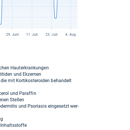
schen Hauter­kran­kun­gen
­titiden und Ekze­men
 die mit Kor­ti­kos­te­roi­den behan­delt
e­rol und Par­af­fin
­nen Stel­len
r­mi­tis und Pso­ria­sis ein­ge­setzt wer­
ng
Inhaltss­toffe