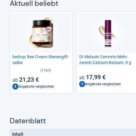
Aktu­ell beliebt
bedrop Bee Cream Bie­nen­gift­
Dr.Mela­xin Cem­rete Mehr­
salbe
zweck-​Cal­cium-​Bal­sam, 9 g
(11k+)
17,99 €
21,23 €
9
Angebote vergleichen
8
Angebote vergleichen
Datenblatt
Inhalt