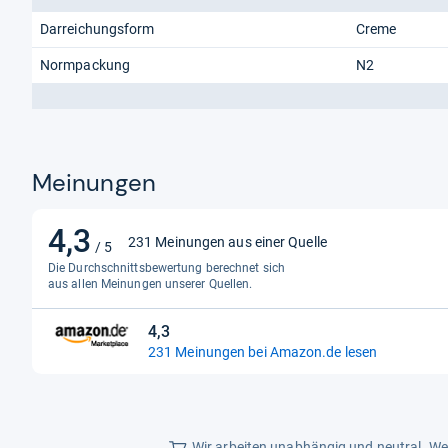
Darreichungsform
Creme
Normpackung
N2
Meinungen
4,3
4,3
231 Meinungen aus einer Quelle
/ 5
von
Die Durchschnittsbewertung berechnet sich
5
aus allen Meinungen unserer Quellen.
Sternen
4,3
4,3
231 Meinungen bei Amazon.de lesen
von
5
Sternen
Wir arbeiten unabhängig und neutral. Wen