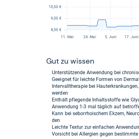
Gut zu wis­sen
Unter­stüt­zende Anwen­dung bei chro­ni­
Geeig­net für leichte For­men von Der­ma
Inter­vall­the­ra­pie bei Hauter­kran­kun­gen,
wer­den
Ent­hält pfle­gende Inhaltss­toffe wie Gly­c
Anwen­dung 1-​3 mal täg­lich auf betrof­fe
Kann bei sebor­rhoi­schem Ekzem, Neu­ro­de
den
Leichte Tex­tur zur ein­fa­chen Anwen­du
Vor­sicht bei All­er­gien gegen bestimmte 