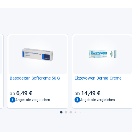
Baso­dexan Soft­creme 50 G
Ekze­vo­wen Derma Creme
6,49 €
14,49 €
3
3
Angebote vergleichen
Angebote vergleichen