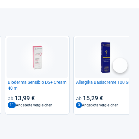
nächste
Bio­derma Sen­si­bio DS+ Cream
All­er­gika Basis­creme 100 G
40 ml
13,99 €
15,29 €
11
3
Angebote vergleichen
Angebote vergleichen