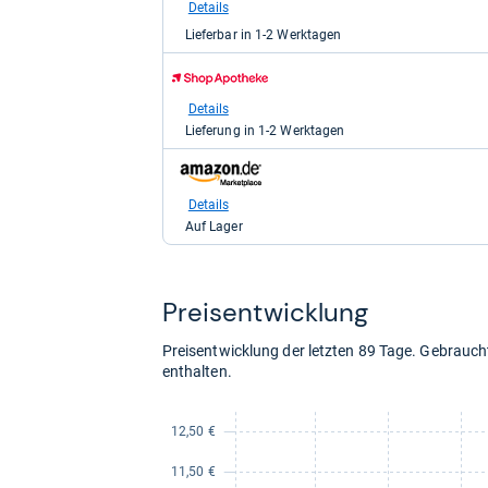
medpex
Details
für
Lieferbar in 1-2 Werktagen
12,69
kaufen.
zum
Shop:
bei
Details
Shop
Lieferung in 1-2 Werktagen
Apotheke
DE
zum
für
Shop:
12,79
bei
Details
kaufen.
Amazon.de
Auf Lager
für
14,13
kaufen.
Preis­ent­wick­lung
Preisentwicklung der letzten 89 Tage. Gebrau
enthalten.