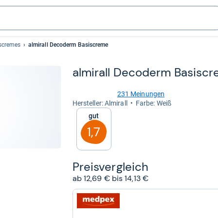
tscremes
almirall Decoderm Basiscreme
almirall Deco­derm Basis­c
231 Meinungen
4,3
Her­stel­ler: Almirall
Farbe: Weiß
von
Gut
5
Sternen
1,7
Preis­ver­gleich
ab 12,69 € bis 14,13 €
zum
Shop:
bei