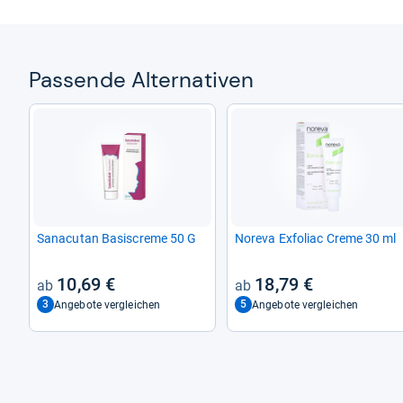
Pas­sende Alter­na­ti­ven
Sanacu­tan Basis­creme 50 G
Noreva Exfo­liac Creme 30 ml
10,69 €
18,79 €
3
5
Angebote vergleichen
Angebote vergleichen