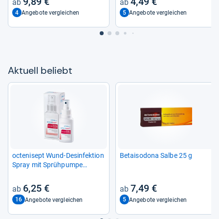
9,89 €
4,49 €
4
5
Angebote vergleichen
Angebote vergleichen
Aktu­ell beliebt
octe­ni­sept Wund-​Des­in­fek­tion
Betais­odona Salbe 25 g
Spray mit Sprüh­pumpe
Lösung 50 ml
6,25 €
7,49 €
16
5
Angebote vergleichen
Angebote vergleichen