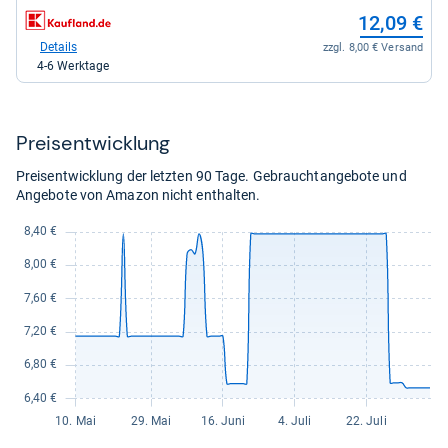
8,49
zum
12,09 €
kaufen.
Shop:
bei
Details
zzgl. 8,00 € Versand
Kaufland
4-6 Werktage
für
12,09
kaufen.
Preis­ent­wick­lung
Preisentwicklung der letzten 90 Tage. Gebrauchtangebote und
Angebote von Amazon nicht enthalten.