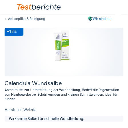
Antiseptika & Reinigung
Wir sind nachhaltig
Suc
Geben
–13%
Sie
mindest
drei
Zeichen
ein.
Vorschl
erschei
automat
Calen­dula Wund­salbe
und
Arzneimittel zur Unterstützung der Wundheilung, fördert die Regeneration
lassen
von Hautgewebe bei Schürfwunden und kleinen Schnittwunden, ideal für
Kinder.
sich
mit
Her­stel­ler: Weleda
den
Pfeiltas
Wirksame Salbe für schnelle Wundheilung.
auswähl