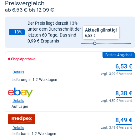
Preis­ver­gleich
ab 6,53 € bis 12,09 €
Der Preis liegt derzeit 13%
unter dem Durchschnitt der
Aktuell günstig!
–13%
letzten 60 Tage. Das sind
6,53 €
0,99 € Ersparnis!
Bestes Angebot
zum
Shop:
6,53 €
bei
Shop
Details
zzgl. 3,99 € Versand
Apotheke
Lieferung in 1-2 Werktagen
DE
für
zum
6,53
8,38 €
Shop:
kaufen.
bei
Details
zzgl. 4,50 € Versand
eBay
Auf Lager
für
8,38
zum
8,49 €
kaufen.
Shop:
bei
Details
zzgl. 3,49 € Versand
medpex
Lieferbar in 1-2 Werktagen
für