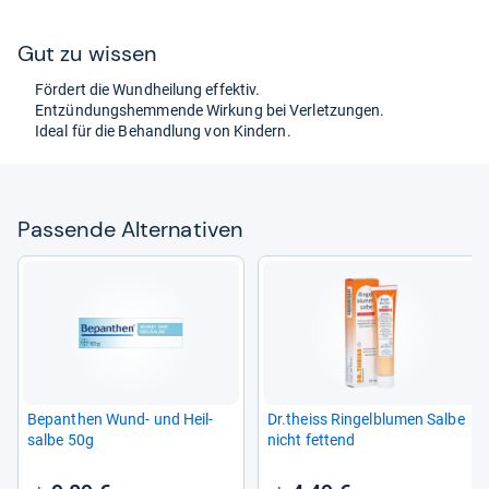
Gut zu wis­sen
För­dert die Wund­hei­lung effek­tiv.
Ent­zün­dungs­hem­mende Wir­kung bei Ver­let­zun­gen.
Ideal für die Behand­lung von Kin­dern.
Pas­sende Alter­na­ti­ven
Bepan­then Wund-​ und Heil­
Dr.theiss Rin­gel­blu­men Salbe
salbe 50g
nicht fet­tend