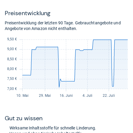
15,49 €
kaufen.
kaufen.
Shop:
bei
Details
zzgl. 0,00 € Versand
Preis­ent­wick­lung
eBay
Auf Lager
für
Preisentwicklung der letzten 90 Tage. Gebrauchtangebote und
15,49
Angebote von Amazon nicht enthalten.
kaufen.
Gut zu wis­sen
Wirk­same Inhaltss­toffe für schnelle Lin­de­rung.