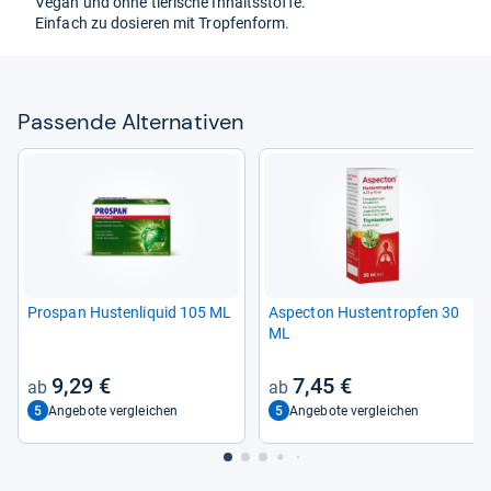
Vegan und ohne tie­ri­sche Inhaltss­toffe.
Ein­fach zu dosie­ren mit Trop­fen­form.
Pas­sende Alter­na­ti­ven
Pro­span Hus­ten­li­quid 105 ML
Aspec­ton Hus­tentrop­fen 30
ML
9,29 €
7,45 €
5
5
Angebote vergleichen
Angebote vergleichen