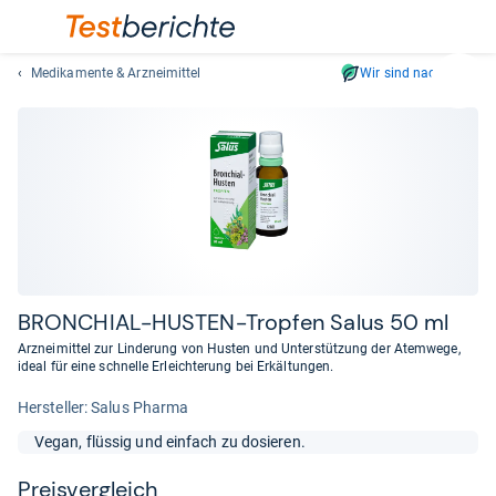
Medikamente & Arzneimittel
Wir sind nachhaltig
Suc
Geben
Sie
mindest
drei
Zeichen
ein.
Vorschl
erschei
automat
BRON­CHIAL-​HUS­TEN-​Trop­fen Salus 50 ml
und
Arzneimittel zur Linderung von Husten und Unterstützung der Atemwege,
lassen
ideal für eine schnelle Erleichterung bei Erkältungen.
sich
Her­stel­ler: Salus Pharma
mit
den
Vegan, flüssig und einfach zu dosieren.
Pfeiltas
auswähl
Preis­ver­gleich