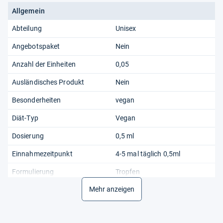
Allgemein
Abteilung
Unisex
Angebotspaket
Nein
Anzahl der Einheiten
0,05
Ausländisches Produkt
Nein
Besonderheiten
vegan
Diät-Typ
Vegan
Dosierung
0,5 ml
Einnahmezeitpunkt
4-5 mal täglich 0,5ml
Formulierung
Tropfen
Mehr anzeigen
Hauptverwendungszweck
Schleimlösung bei Erkältung
Inhalt
50 ml