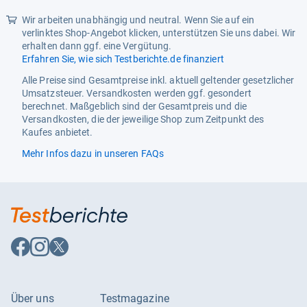
Maßeinheit
L
Wir arbeiten unabhängig und neutral. Wenn Sie auf ein
Modifizierter Artikel
Nein
verlinktes Shop-Angebot klicken, unterstützen Sie uns dabei. Wir
erhalten dann ggf. eine Vergütung.
PZN
7373106
Erfahren Sie, wie sich Testberichte.de finanziert
Produktart
Husten Tropfen
Alle Preise sind Gesamtpreise inkl. aktuell geltender gesetzlicher
Umsatzsteuer. Versandkosten werden ggf. gesondert
Ursprungsland
Deutschland
berechnet. Maßgeblich sind der Gesamtpreis und die
Versandkosten, die der jeweilige Shop zum Zeitpunkt des
Verabreichungsform
Oral
Kaufes anbietet.
Wirksame Inhaltsstoffe
Anis-
Mehr Infos dazu in unseren FAQs
Destillat,Eucalyptusblätter-
Destillat,Bitterer Fenchel-
Destillat,Thymian-Destillat
Wirkstoff
Anis-
Destillat,Eucalyptusblätter-
Destillat,Bitterer Fenchel-
Auf
Auf
Auf
Destillat,Thymian-Destillat
Facebook
Instagram
X
folgen
folgen
folgen
Über uns
Testmagazine