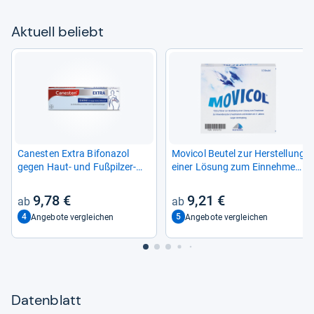
Aktu­ell beliebt
Canes­ten Extra Bifona­zol
Movi­col Beu­tel zur Her­stel­lung
gegen Haut-​ und Fuß­pil­zer­
einer Lösung zum Ein­neh­men
kran­kun­gen
10 St
9,78 €
9,21 €
4
5
Angebote vergleichen
Angebote vergleichen
Datenblatt