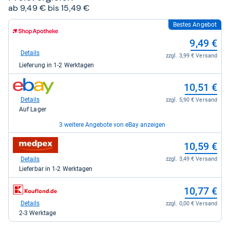
ab 9,49 € bis 15,49 €
Bestes Angebot
zum
Shop:
9,49 €
bei
Shop
Details
zzgl. 3,99 € Versand
Apotheke
Lieferung in 1-2 Werktagen
DE
für
zum
9,49
10,51 €
Shop:
kaufen.
bei
Details
zzgl. 5,90 € Versand
eBay
Auf Lager
für
10,51
3 weitere Angebote von eBay anzeigen
kaufen.
zum
zum
12,39 €
10,59 €
Shop:
Shop:
bei
bei
Details
Details
zzgl. 0,00 € Versand
zzgl. 3,49 € Versand
eBay
medpex
Auf Lager
Lieferbar in 1-2 Werktagen
für
für
12,39
10,59
zum
zum
13,35 €
10,77 €
kaufen.
kaufen.
Shop:
Shop:
bei
bei
Details
Details
zzgl. 0,00 € Versand
zzgl. 0,00 € Versand
eBay
Kaufland
Auf Lager
2-3 Werktage
für
für
13,35
10,77
zum