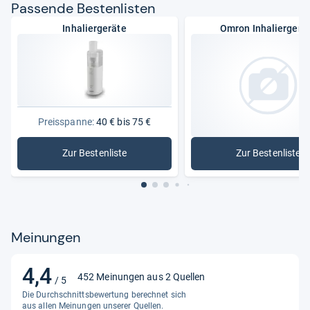
Pas­sende Bes­ten­lis­ten
Inhaliergeräte
Omron Inhaliergerä
Preisspanne:
40 € bis 75 €
Zur Bestenliste
Zur Bestenliste
: Inhaliergeräte
: Omron I
Meinungen
4,4
4,4
452 Meinungen aus 2 Quellen
/ 5
von
Die Durchschnittsbewertung berechnet sich
5
aus allen Meinungen unserer Quellen.