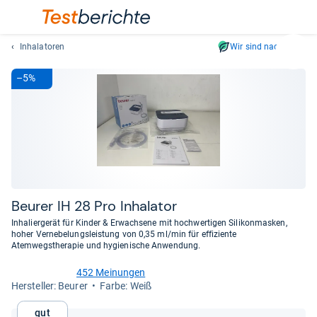
Inhalatoren
Wir sind nachhaltig
Suc
Geben
–5%
Sie
mindest
drei
Zeichen
ein.
Vorschl
erschei
automat
Beu­rer IH 28 Pro Inha­la­tor
und
Inhaliergerät für Kinder & Erwachsene mit hochwertigen Silikonmasken,
lassen
hoher Vernebelungsleistung von 0,35 ml/min für effiziente
Atemwegstherapie und hygienische Anwendung.
sich
mit
452 Meinungen
den
4,4
Her­stel­ler: Beurer
Farbe: Weiß
von
Pfeiltas
5
auswähl
Gut