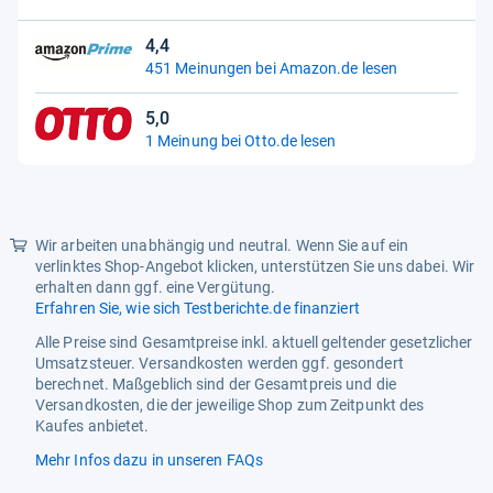
Sternen
4,4
4,4
451 Meinungen bei Amazon.de lesen
von
5
5,0
Sternen
5,0
1 Meinung bei Otto.de lesen
von
5
Sternen
Wir arbeiten unabhängig und neutral. Wenn Sie auf ein
verlinktes Shop-Angebot klicken, unterstützen Sie uns dabei. Wir
erhalten dann ggf. eine Vergütung.
Erfahren Sie, wie sich Testberichte.de finanziert
Alle Preise sind Gesamtpreise inkl. aktuell geltender gesetzlicher
Umsatzsteuer. Versandkosten werden ggf. gesondert
berechnet. Maßgeblich sind der Gesamtpreis und die
Versandkosten, die der jeweilige Shop zum Zeitpunkt des
Kaufes anbietet.
Mehr Infos dazu in unseren FAQs