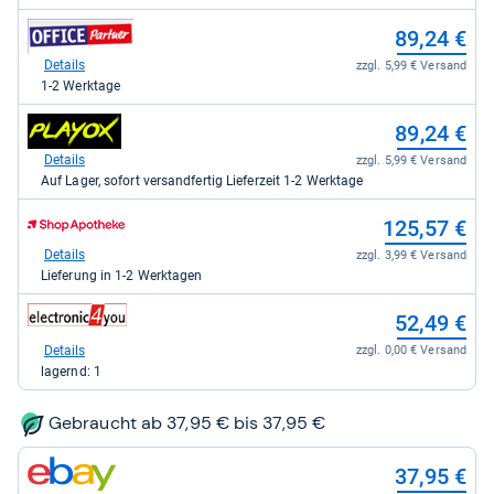
Elektronik
direkt
zum
89,24 €
für
Shop:
79,48
bei
Details
zzgl. 5,99 € Versand
kaufen.
office-
1-2 Werktage
partner.de
-
zum
89,24 €
Office
Shop:
Partner
bei
Details
zzgl. 5,99 € Versand
GmbH
playox.de
Auf Lager, sofort versandfertig Lieferzeit 1-2 Werktage
für
für
89,24
89,24
zum
kaufen.
125,57 €
kaufen.
Shop:
bei
Details
zzgl. 3,99 € Versand
Shop
Lieferung in 1-2 Werktagen
Apotheke
DE
zum
52,49 €
für
Shop:
125,57
bei
Details
zzgl. 0,00 € Versand
kaufen.
electronic4you.de
lagernd: 1
für
52,49
kaufen.
Gebraucht ab 37,95 € bis 37,95 €
zum
37,95 €
Shop: