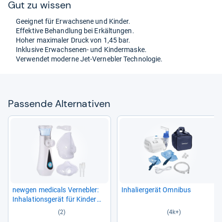
Gut zu wis­sen
Geeig­net für Erwach­sene und Kin­der.
Effek­tive Behand­lung bei Erkäl­tun­gen.
Hoher maxi­ma­ler Druck von 1,45 bar.
Inklu­sive Erwach­se­nen-​ und Kin­der­maske.
Ver­wen­det moderne Jet-​Ver­neb­ler Tech­no­lo­gie.
Pas­sende Alter­na­ti­ven
new­gen medi­cals Ver­neb­ler:
Inha­lier­ge­rät Omni­bus
Inha­la­ti­ons­ge­rät für Kin­der
und Erwach­sene, 800 mAh, 15
(2)
(4k+)
ml (Inha­la­tor Inha­lier­ge­rät,