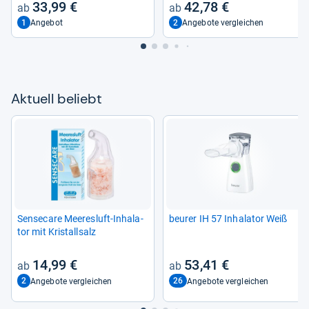
33,99 €
42,78 €
Medi­zi­ni­scher Inha­la­tor, Baby)
1
2
Angebot
Angebote vergleichen
Aktu­ell beliebt
Sen­se­care Mee­res­luft-​Inha­la­
beu­rer IH 57 Inha­la­tor Weiß
tor mit Kris­tall­salz
14,99 €
53,41 €
2
26
Angebote vergleichen
Angebote vergleichen