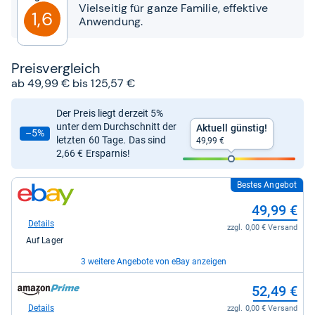
Sternen
Vielseitig für ganze Familie, effektive
1,6
Anwendung.
Preis­ver­gleich
ab 49,99 € bis 125,57 €
Der Preis liegt derzeit 5%
unter dem Durchschnitt der
Aktuell günstig!
–5%
letzten 60 Tage. Das sind
49,99 €
2,66 € Ersparnis!
Bestes Angebot
zum
Shop:
49,99 €
bei
eBay
Details
zzgl. 0,00 € Versand
für
Auf Lager
49,99
kaufen.
3 weitere Angebote von eBay anzeigen
zum
zum
59,44 €
52,49 €
Shop:
Shop:
bei
bei
Details
Details
zzgl. 0,00 € Versand
zzgl. 0,00 € Versand