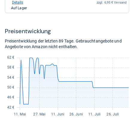
bei
Details
zzgl. 6,95 € Versand
eBay
Auf Lager
für
37,95
kaufen.
Preis­ent­wick­lung
Preisentwicklung der letzten 89 Tage. Gebrauchtangebote und
Angebote von Amazon nicht enthalten.