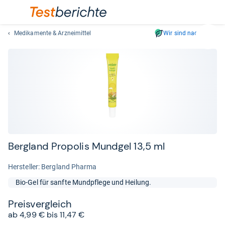
Medikamente & Arzneimittel
Wir sind nachhaltig
Suc
Geben
Sie
mindest
drei
Zeichen
ein.
Vorschl
erschei
automat
Ber­g­land Pro­po­lis Mund­gel 13,5 ml
und
lassen
Her­stel­ler: Bergland Pharma
sich
Bio-Gel für sanfte Mundpflege und Heilung.
mit
den
Preis­ver­gleich
Pfeiltas
ab 4,99 € bis 11,47 €
auswähl