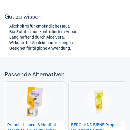
Gut zu wis­sen
Alko­hol­frei für emp­find­li­che Haut.
Bio-​Zuta­ten aus kon­trol­lier­tem Anbau.
Lang haf­tend durch Aloe Vera.
Wirk­sam bei Schleim­hau­trei­zun­gen.
Geeig­net für täg­li­che Anwen­dung.
Pas­sende Alter­na­ti­ven
Pro­po­lis Lip­pen-​ & Haut­bal­
BER­G­LAND BIENE Pro­po­lis