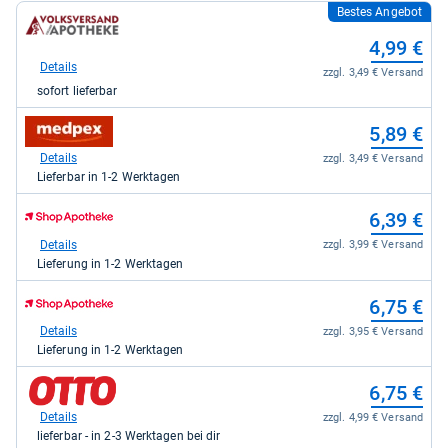
Bestes Angebot
zum
Shop:
4,99 €
bei
volksversand.de
Details
zzgl. 3,49 € Versand
-
sofort lieferbar
Volksversand
Versandapotheke
zum
s.r.o.
5,89 €
Shop:
für
bei
Details
zzgl. 3,49 € Versand
4,99
medpex
kaufen.
Lieferbar in 1-2 Werktagen
für
5,89
zum
6,39 €
kaufen.
Shop:
bei
Details
zzgl. 3,99 € Versand
Shop
Lieferung in 1-2 Werktagen
Apotheke
DE
zum
6,75 €
für
Shop:
6,39
bei
Details
zzgl. 3,95 € Versand
kaufen.
Shop
Lieferung in 1-2 Werktagen
Apotheke
DE
zum
6,75 €
für
Shop:
6,75
bei
Details
zzgl. 4,99 € Versand
kaufen.
OTTO
lieferbar - in 2-3 Werktagen bei dir
für