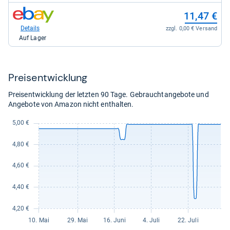
6,75
zum
11,47 €
kaufen.
Shop:
bei
Details
zzgl. 0,00 € Versand
eBay
Auf Lager
für
11,47
kaufen.
Preis­ent­wick­lung
Preisentwicklung der letzten 90 Tage. Gebrauchtangebote und
Angebote von Amazon nicht enthalten.