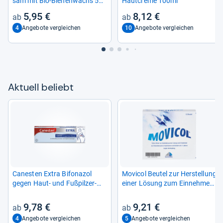
sam mit Bio-​Bie­nen­wachs 5
Haut­creme 100ml
ml
5,95 €
8,12 €
4
10
Angebote vergleichen
Angebote vergleichen
Aktu­ell beliebt
Canes­ten Extra Bifona­zol
Movi­col Beu­tel zur Her­stel­lung
gegen Haut-​ und Fuß­pil­zer­
einer Lösung zum Ein­neh­men
kran­kun­gen
10 St
9,78 €
9,21 €
4
5
Angebote vergleichen
Angebote vergleichen