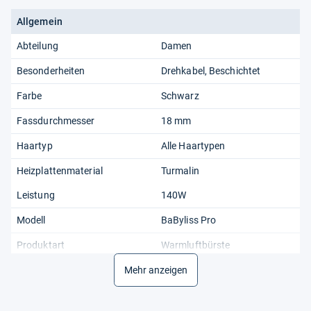
Allgemein
Abteilung
Damen
Besonderheiten
Drehkabel, Beschichtet
Farbe
Schwarz
Fassdurchmesser
18 mm
Haartyp
Alle Haartypen
Heizplattenmaterial
Turmalin
Leistung
140W
Modell
BaByliss Pro
Produktart
Warmluftbürste
Stromquelle
Mehr anzeigen
Netzstrom
Temperaturstufen
1