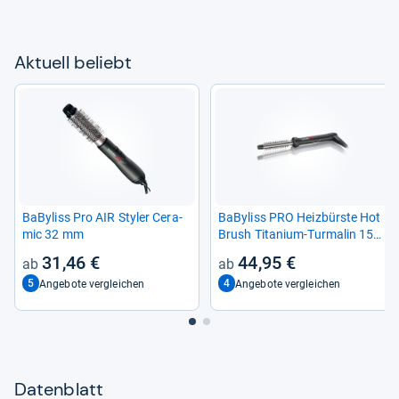
Aktu­ell beliebt
BaBy­liss Pro AIR Sty­ler Cera­
BaBy­liss PRO Heiz­bürste Hot
mic 32 mm
Brush Tita­nium-​Tur­ma­lin 15
mm BAB288E
31,46 €
44,95 €
5
4
Angebote vergleichen
Angebote vergleichen
Datenblatt