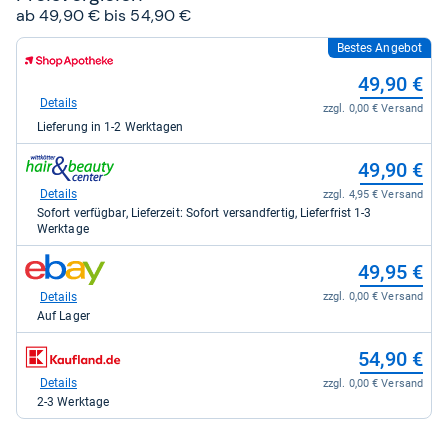
ab 49,90 € bis 54,90 €
Bestes Angebot
zum
Shop:
49,90 €
bei
Shop
Details
zzgl. 0,00 € Versand
Apotheke
Lieferung in 1-2 Werktagen
DE
für
zum
49,90
49,90 €
Shop:
kaufen.
bei
Details
zzgl. 4,95 € Versand
hair
Sofort verfügbar, Lieferzeit: Sofort versandfertig, Lieferfrist 1-3
&
Werktage
beauty
center
zum
49,95 €
für
Shop:
49,90
bei
Details
zzgl. 0,00 € Versand
kaufen.
eBay
Auf Lager
für
49,95
zum
54,90 €
kaufen.
Shop:
bei
Details
zzgl. 0,00 € Versand
Kaufland.de
2-3 Werktage
für
54,90
kaufen.