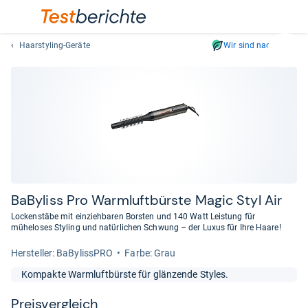
Haarstyling-Geräte
Wir sind nachhaltig
Suc
Geben
Sie
mindest
drei
Zeichen
ein.
Vorschl
erschei
automat
BaBy­liss Pro Warm­luft­bürste Magic Styl Air
und
Lockenstäbe mit einziehbaren Borsten und 140 Watt Leistung für
lassen
müheloses Styling und natürlichen Schwung – der Luxus für Ihre Haare!
sich
Her­stel­ler: BaBylissPRO
Farbe: Grau
mit
den
Kompakte Warmluftbürste für glänzende Styles.
Pfeiltas
auswähl
Preis­ver­gleich