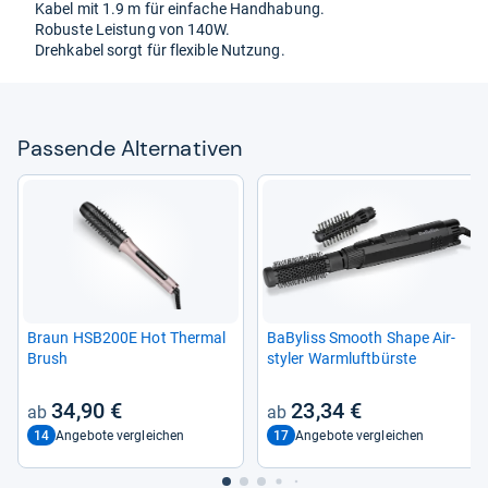
Kabel mit 1.9 m für ein­fa­che Hand­ha­bung.
Robuste Leis­tung von 140W.
Dreh­ka­bel sorgt für fle­xi­ble Nut­zung.
Pas­sende Alter­na­ti­ven
Braun HSB200E Hot Ther­mal
BaBy­liss Smooth Shape Air­
Brush
sty­ler Warm­luft­bürste
34,90 €
23,34 €
14
17
Angebote vergleichen
Angebote vergleichen