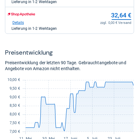
Shop
Lieferung in 1-2 Werktagen
Apotheke
DE
zum
32,64 €
für
Shop:
14,56
bei
Details
zzgl. 0,00 € Versand
kaufen.
Shop
Lieferung in 1-2 Werktagen
Apotheke
DE
für
32,64
Preis­ent­wick­lung
kaufen.
Preisentwicklung der letzten 90 Tage. Gebrauchtangebote und
Angebote von Amazon nicht enthalten.