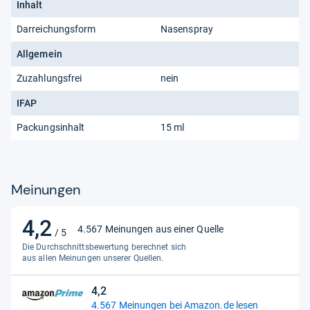
Inhalt
Darreichungsform
Nasenspray
Allgemein
Zuzahlungsfrei
nein
IFAP
Packungsinhalt
15 ml
Meinungen
4,2
4,2
4.567 Meinungen aus einer Quelle
/ 5
von
Die Durchschnittsbewertung berechnet sich
5
aus allen Meinungen unserer Quellen.
Sternen
4,2
4,2
4.567 Meinungen bei Amazon.de lesen