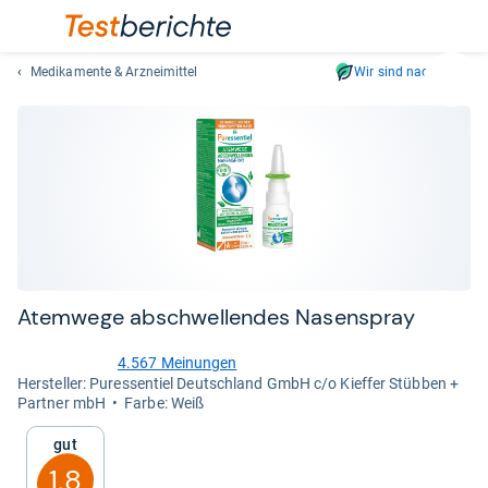
Medikamente & Arzneimittel
Wir sind nachhaltig
Suc
Geben
Sie
mindest
drei
Zeichen
ein.
Vorschl
erschei
automat
Atem­wege abschwel­len­des Nasen­spray
und
lassen
4.567 Meinungen
4,2
sich
Her­stel­ler: Puressentiel Deutschland GmbH c/o Kieffer Stübben +
von
Partner mbH
Farbe: Weiß
mit
5
den
Sternen
Gut
Pfeiltas
1,8
auswähl