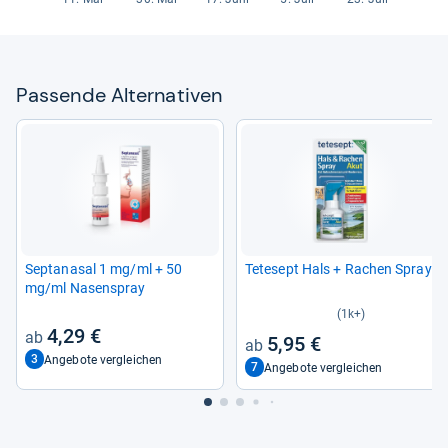
Pas­sende Alter­na­ti­ven
Sep­ta­na­sal 1 mg/ml + 50
Tete­sept Hals + Rachen Spray
mg/ml Nasen­spray
(1k+)
4,29 €
5,95 €
3
Angebote vergleichen
7
Angebote vergleichen