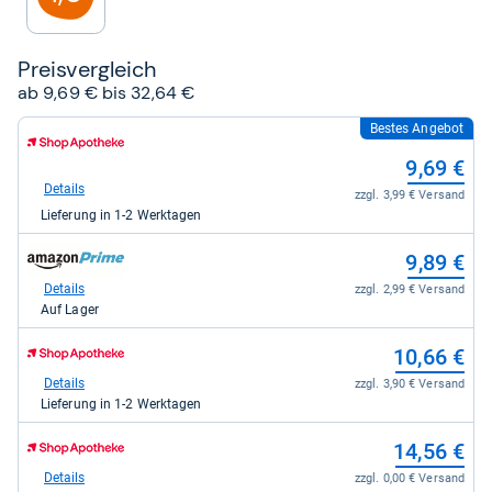
Preis­ver­gleich
ab 9,69 € bis 32,64 €
Bestes Angebot
zum
Shop:
9,69 €
bei
Shop
Details
zzgl. 3,99 € Versand
Apotheke
Lieferung in 1-2 Werktagen
DE
für
zum
9,69
9,89 €
Shop:
kaufen.
bei
Details
zzgl. 2,99 € Versand
Amazon.de
Auf Lager
für
9,89
zum
10,66 €
kaufen.
Shop:
bei
Details
zzgl. 3,90 € Versand
Shop
Lieferung in 1-2 Werktagen
Apotheke
DE
zum
14,56 €
für
Shop:
10,66
bei
Details
zzgl. 0,00 € Versand
kaufen.