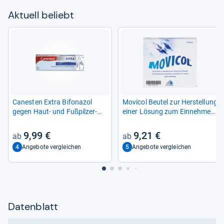
Aktu­ell beliebt
Canes­ten Extra Bifona­zol
Movi­col Beu­tel zur Her­stel­lung
gegen Haut-​ und Fuß­pil­zer­
einer Lösung zum Ein­neh­men
kran­kun­gen
10 St
9,99 €
9,21 €
4
5
Angebote vergleichen
Angebote vergleichen
Datenblatt