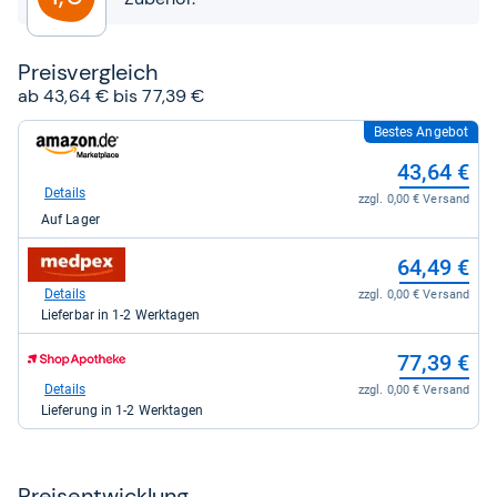
Preis­ver­gleich
ab 43,64 € bis 77,39 €
Bestes Angebot
zum
Shop:
43,64 €
bei
Amazon.de
Details
zzgl. 0,00 € Versand
für
Auf Lager
43,64
kaufen.
zum
64,49 €
Shop:
bei
Details
zzgl. 0,00 € Versand
medpex
Lieferbar in 1-2 Werktagen
für
64,49
zum
77,39 €
kaufen.
Shop:
bei
Details
zzgl. 0,00 € Versand
Shop
Lieferung in 1-2 Werktagen
Apotheke
DE
für
77,39
Preis­ent­wick­lung
kaufen.