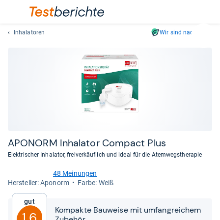
Inhalatoren
Wir sind nachhaltig
Suc
Geben
Sie
mindest
drei
Zeichen
ein.
Vorschl
erschei
automat
APO­NORM Inha­la­tor Com­pact Plus
und
Elektrischer Inhalator, freiverkäuflich und ideal für die Atemwegstherapie
lassen
sich
48 Meinungen
4,4
mit
Her­stel­ler: Aponorm
Farbe: Weiß
von
den
5
Gut
Pfeiltas
Sternen
Kompakte Bauweise mit umfangreichem
1,6
auswähl
Zubehör.