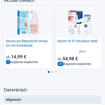
Aktu­ell beliebt
Sen­se­care Mee­res­luft-​Inha­la­
beu­rer IH 57 Inha­la­tor Weiß
tor mit Kris­tall­salz
(3k+)
14,99 €
54,98 €
2
Angebote vergleichen
26
Angebote vergleichen
Datenblatt
Allgemein