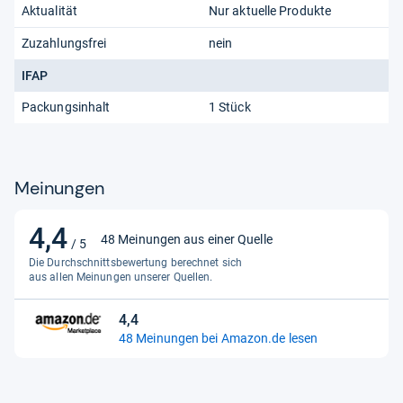
Aktualität
Nur aktuelle Produkte
Zuzahlungsfrei
nein
IFAP
Packungsinhalt
1 Stück
Meinungen
4,4
4,4
48 Meinungen aus einer Quelle
/ 5
von
Die Durchschnittsbewertung berechnet sich
5
aus allen Meinungen unserer Quellen.
Sternen
4,4
4,4
48 Meinungen bei Amazon.de lesen
von
5
Sternen