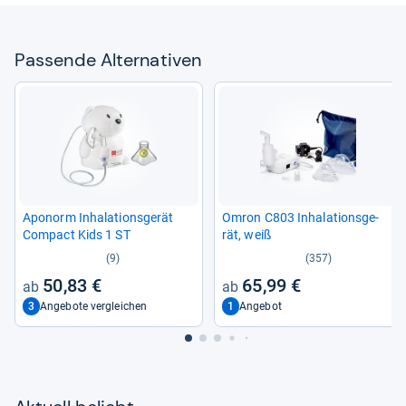
Pas­sende Alter­na­ti­ven
Apo­norm Inha­la­ti­ons­ge­rät
Omron C803 Inha­la­ti­ons­ge­
Com­pact Kids 1 ST
rät, weiß
(9)
(357)
50,83 €
65,99 €
3
1
Angebote vergleichen
Angebot