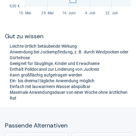
Gut zu wis­sen
Leichte ört­lich betäu­bende Wir­kung
Anwen­dung bei Juck­emp­fin­dung, z. B. durch Wind­po­cken oder
Gür­tel­rose
Geeig­net für Säug­linge, Kin­der und Erwach­sene
Ent­hält Poli­do­ca­nol zur Lin­de­rung von Juck­reiz
Kann groß­flä­chig auf­ge­tra­gen wer­den
Ein-​ bis drei­mal täg­li­che Anwen­dung mög­lich
Ein­fach mit lau­war­mem Was­ser abspül­bar
Maxi­male Anwen­dungs­dauer von einer Woche ohne ärzt­li­chen
Rat
Pas­sende Alter­na­ti­ven