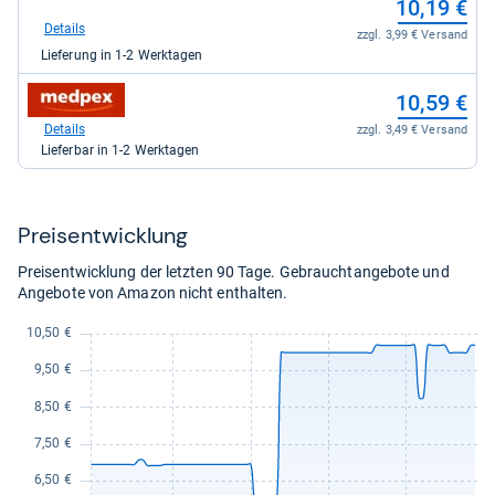
10,19 €
bei
Shop
Details
zzgl. 3,99 € Versand
Apotheke
Lieferung in 1-2 Werktagen
DE
für
zum
10,19
10,59 €
Shop:
kaufen.
bei
Details
zzgl. 3,49 € Versand
medpex
Lieferbar in 1-2 Werktagen
für
10,59
kaufen.
Preis­ent­wick­lung
Preisentwicklung der letzten 90 Tage. Gebrauchtangebote und
Angebote von Amazon nicht enthalten.