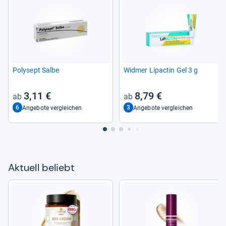
Poly­sept Salbe
Wid­mer Lipac­tin Gel 3 g
3,11 €
8,79 €
6
3
Angebote vergleichen
Angebote vergleichen
Aktu­ell beliebt