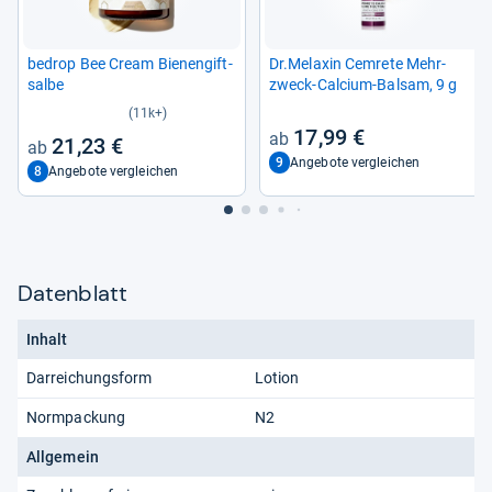
bedrop Bee Cream Bie­nen­gift­
Dr.Mela­xin Cem­rete Mehr­
salbe
zweck-​Cal­cium-​Bal­sam, 9 g
(11k+)
17,99 €
21,23 €
9
Angebote vergleichen
8
Angebote vergleichen
Datenblatt
Inhalt
Darreichungsform
Lotion
Normpackung
N2
Allgemein