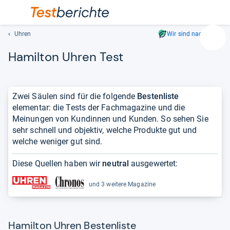
Uhren
Wir sind nachhaltig
Suc
Hamil­ton Uhren Test
Geben
Sie
mindest
drei
Zwei Säulen sind für die folgende
Bestenliste
Zeichen
elementar: die Tests der Fachmagazine und die
ein.
Meinungen von Kundinnen und Kunden. So sehen Sie
Vorschl
sehr schnell und objektiv, welche Produkte gut und
erschei
welche weniger gut sind.
automat
und
Diese Quellen haben wir
neutral
ausgewertet:
lassen
sich
und 3 weitere Magazine
mit
den
Pfeiltas
Hamilton Uhren Bestenliste
auswähl