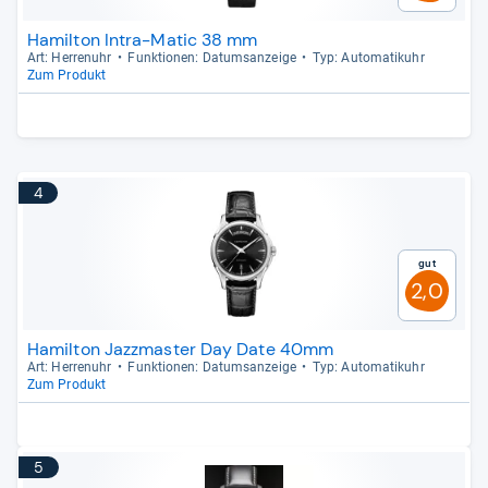
Hamilton Intra-Matic 38 mm
Art: Her­ren­uhr
Funk­tio­nen: Datums­an­zeige
Typ: Auto­ma­ti­k­uhr
Zum Produkt
4
Gut
2,0
Hamilton Jazzmaster Day Date 40mm
Art: Her­ren­uhr
Funk­tio­nen: Datums­an­zeige
Typ: Auto­ma­ti­k­uhr
Zum Produkt
5