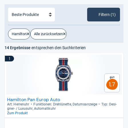
Filtern (1)
Hamilton
Alle zurücksetzen
14 Ergebnisse
entsprechen den Suchkriterien
1
Gut
1,7
Hamilton Pan Europ Auto
Art: Her­ren­uhr
Funk­tio­nen: Drehlü­nette, Datums­an­zeige
Typ: Desi­
gner-​ / Luxu­suhr, Auto­ma­ti­k­uhr
Zum Produkt