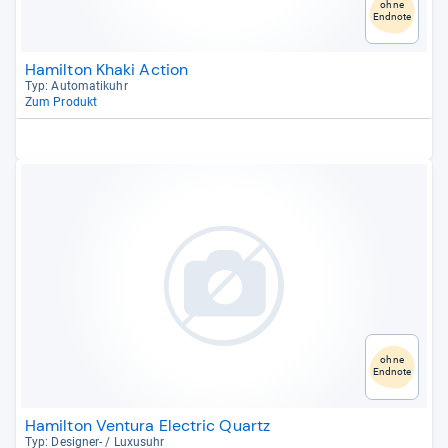
ohne
Endnote
Hamilton Khaki Action
Typ: Auto­ma­ti­k­uhr
Zum Produkt
ohne
Endnote
Hamilton Ventura Electric Quartz
Typ: Desi­gner-​ / Luxu­suhr