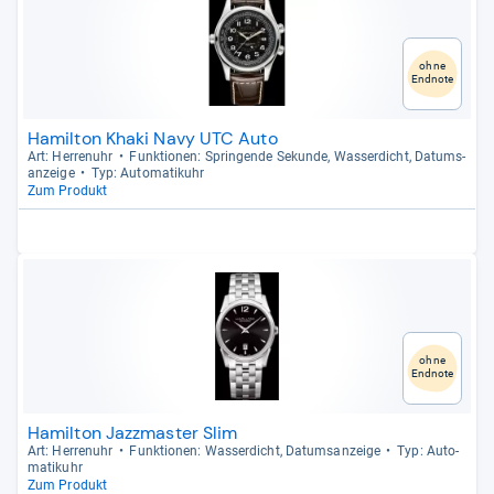
ohne
Endnote
Hamilton Khaki Navy UTC Auto
Art: Her­ren­uhr
Funk­tio­nen: Sprin­gende Sekunde, Was­ser­dicht, Datums­
an­zeige
Typ: Auto­ma­ti­k­uhr
Zum Produkt
ohne
Endnote
Hamilton Jazzmaster Slim
Art: Her­ren­uhr
Funk­tio­nen: Was­ser­dicht, Datums­an­zeige
Typ: Auto­
ma­ti­k­uhr
Zum Produkt