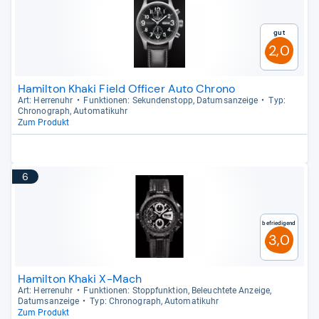
Gut
2,0
Hamilton Khaki Field Officer Auto Chrono
Art: Her­ren­uhr
Funk­tio­nen: Sekun­den­stopp, Datums­an­zeige
Typ:
Chro­no­graph, Auto­ma­ti­k­uhr
Zum Produkt
6
Befriedigend
3,0
Hamilton Khaki X-Mach
Art: Her­ren­uhr
Funk­tio­nen: Stopp­funk­tion, Beleuch­tete Anzeige,
Datums­an­zeige
Typ: Chro­no­graph, Auto­ma­ti­k­uhr
Zum Produkt