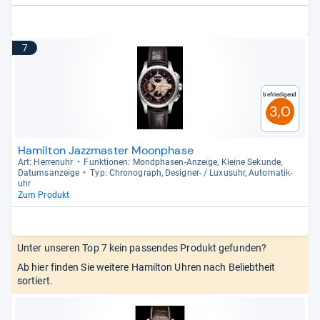
7
Befriedigend
3,0
Hamilton Jazzmaster Moonphase
Art: Her­ren­uhr
Funk­tio­nen: Mond­pha­sen-​Anzeige, Kleine Sekunde,
Datums­an­zeige
Typ: Chro­no­graph, Desi­gner-​ / Luxu­suhr, Auto­ma­ti­k­
uhr
Zum Produkt
Unter unseren Top 7 kein passendes Produkt gefunden?
Ab hier finden Sie weitere Hamilton Uhren nach Beliebtheit
sortiert.