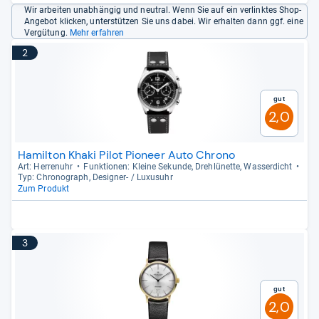
Wir arbeiten unabhängig und neutral. Wenn Sie auf ein verlinktes Shop-
Angebot klicken, unterstützen Sie uns dabei. Wir erhalten dann ggf. eine
Vergütung.
Mehr erfahren
2
Gut
2,0
Hamilton Khaki Pilot Pioneer Auto Chrono
Art: Her­ren­uhr
Funk­tio­nen: Kleine Sekunde, Drehlü­nette, Was­ser­dicht
Typ: Chro­no­graph, Desi­gner-​ / Luxu­suhr
Zum Produkt
3
Gut
2,0