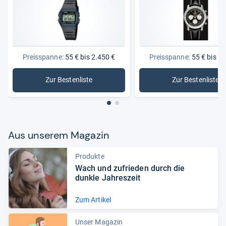
Preisspanne:
55 € bis 2.450 €
Preisspanne:
55 € bis 2.
Zur Bestenliste
Zur Bestenliste
: Uhren
: Automat
Aus unse­rem Maga­zin
Produkte
Wach und zufrie­den durch die
dunkle Jah­res­zeit
Zum Artikel
Unser Magazin