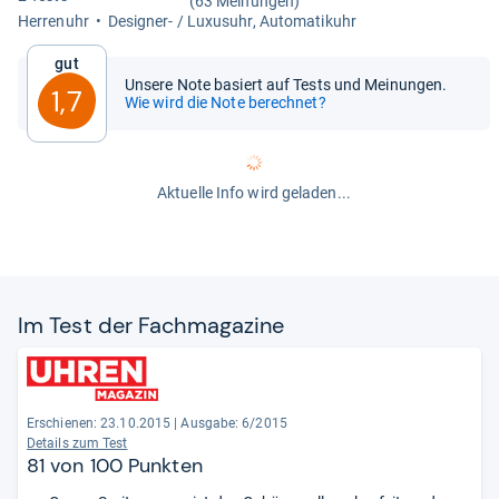
(63 Meinungen)
Her­ren­uhr
Desi­gner-​ / Luxu­suhr, Auto­ma­ti­k­uhr
Gut
Unsere Note basiert auf Tests und Meinungen.
1,7
Wie wird die Note berechnet?
Aktuelle Info wird geladen...
Im Test der Fach­ma­ga­zine
Erschienen: 23.10.2015
|
Ausgabe: 6/2015
Details zum Test
81 von 100 Punkten