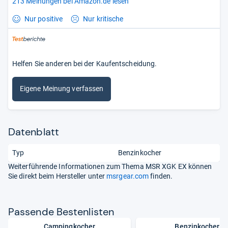
213 Meinungen bei Amazon.de lesen
Nur positive
Nur kritische
Helfen Sie anderen bei der Kaufentscheidung.
Eigene Meinung verfassen
Datenblatt
Typ
Benzinkocher
Weiterführende Informationen zum Thema MSR XGK EX können
Sie direkt beim Hersteller unter
msrgear.com
finden.
Pas­sende Bes­ten­lis­ten
Campingkocher
Benzinkocher