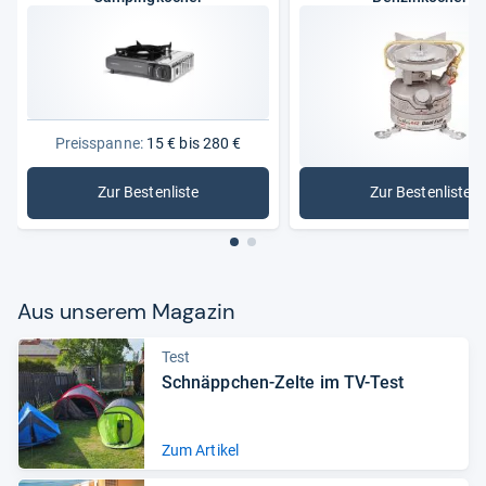
Preisspanne:
15 € bis 280 €
Zur Bestenliste
Zur Bestenliste
: Campingkocher
: Benzink
Aus unse­rem Maga­zin
Test
Schnäpp­chen-​Zelte im TV-​Test
Zum Artikel