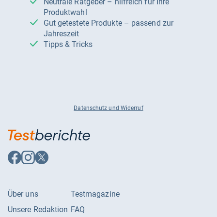
Neutrale Ratgeber – hilfreich für Ihre
Produktwahl
Gut getestete Produkte – passend zur
Jahreszeit
Tipps & Tricks
Datenschutz und Widerruf
Auf
Auf
Auf
Facebook
Instagram
X
folgen
folgen
folgen
Über uns
Testmagazine
Unsere Redaktion
FAQ