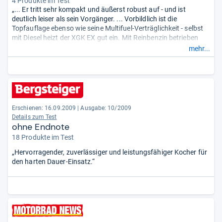
4 Produkte im Test
„... Er tritt sehr kompakt und äußerst robust auf - und ist
deutlich leiser als sein Vorgänger. ... Vorbildlich ist die
Topfauflage ebenso wie seine Multifuel-Verträglichkeit - selbst
mit Diesel heizt der XGK EX gut ein. Mit Reinbenzin betrieben
geht die Leistung voll in Ordnung. Nachteile sind eine relativ
mehr...
lange Vorheizzeit, das lange Nachbrennen und vor allem die
unsensible Regulierung. ...“
Erschienen: 16.09.2009
|
Ausgabe: 10/2009
Details zum Test
ohne Endnote
18 Produkte im Test
„Hervorragender, zuverlässiger und leistungsfähiger Kocher für
den harten Dauer-Einsatz.“