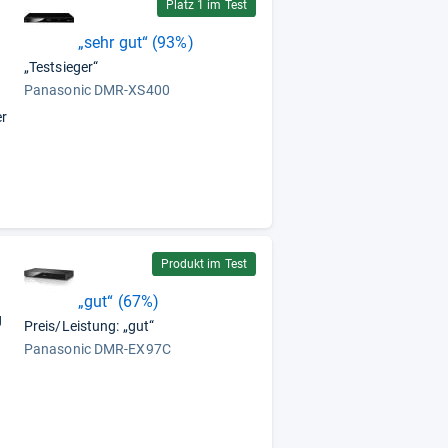
Platz 1 im Test
„sehr gut“ (93%)
„Testsieger“
Panasonic DMR-XS400
er
Produkt im Test
„gut“ (67%)
g
Preis/Leistung: „gut“
Panasonic DMR-EX97C