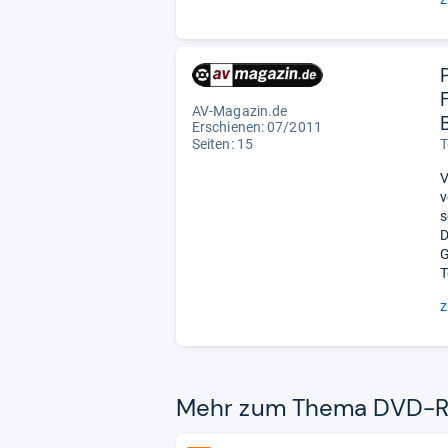
AV-Magazin.de
Erschienen: 07/2011
Seiten: 15
T
V
v
s
D
G
T
z
Mehr zum Thema DVD-​R