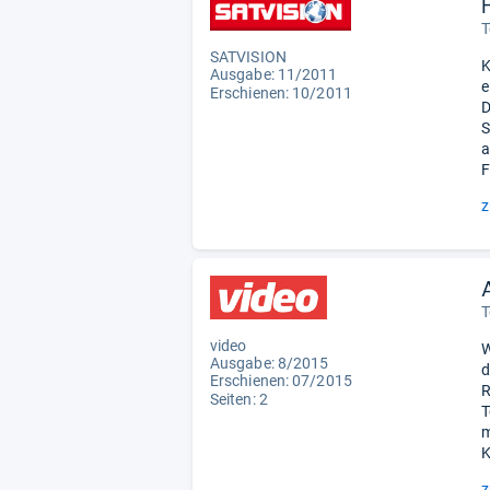
T
SATVISION
K
Ausgabe: 11/2011
e
Erschienen: 10/2011
D
S
a
F
z
T
video
W
Ausgabe: 8/2015
d
Erschienen: 07/2015
R
Seiten: 2
T
m
K
z