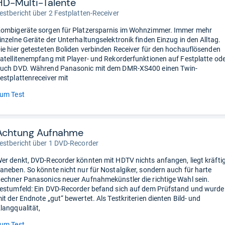
HD-Multi-Talente
estbericht über 2 Festplatten-Receiver
ombigeräte sorgen für Platzersparnis im Wohnzimmer. Immer mehr
inzelne Geräte der Unterhaltungselektronik finden Einzug in den Alltag.
ie hier getesteten Boliden verbinden Receiver für den hochauflösenden
atellitenempfang mit Player- und Rekorderfunktionen auf Festplatte od
uch DVD. Während Panasonic mit dem DMR-XS400 einen Twin-
estplattenreceiver mit
um Test
Achtung Aufnahme
estbericht über 1 DVD-Recorder
er denkt, DVD-Recorder könnten mit HDTV nichts anfangen, liegt kräfti
aneben. So könnte nicht nur für Nostalgiker, sondern auch für harte
echner Panasonics neuer Aufnahmekünstler die richtige Wahl sein.
estumfeld: Ein DVD-Recorder befand sich auf dem Prüfstand und wurde
it der Endnote „gut“ bewertet. Als Testkriterien dienten Bild- und
langqualität,
um Test