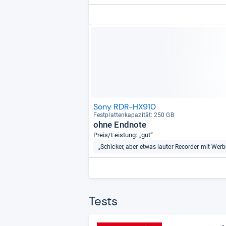
Sony RDR-HX910
Fest­plat­ten­ka­pa­zi­tät: 250 GB
ohne Endnote
Preis/Leistung: „gut“
„Schicker, aber etwas lauter Recorder mit Werbe
Tests