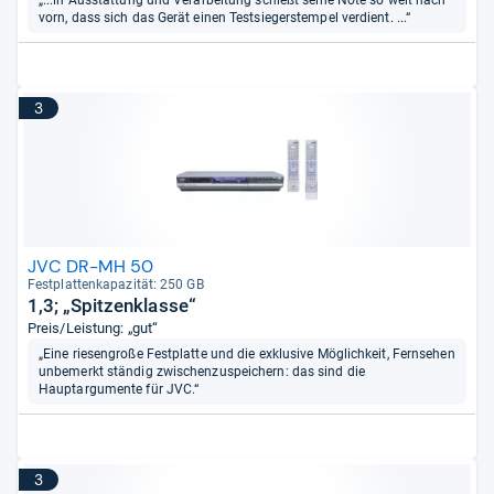
„...in Ausstattung und Verarbeitung schießt seine Note so weit nach
vorn, dass sich das Gerät einen Testsiegerstempel verdient. ...“
3
JVC DR-MH 50
Fest­plat­ten­ka­pa­zi­tät: 250 GB
1,3; „Spitzenklasse“
Preis/Leistung: „gut“
„Eine riesengroße Festplatte und die exklusive Möglichkeit, Fernsehen
unbemerkt ständig zwischenzuspeichern: das sind die
Hauptargumente für JVC.“
3