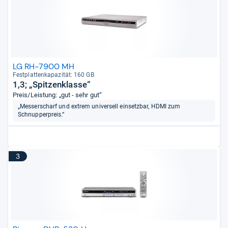
LG RH-7900 MH
Fest­plat­ten­ka­pa­zi­tät: 160 GB
1,3; „Spitzenklasse“
Preis/Leistung: „gut - sehr gut“
„Messerscharf und extrem universell einsetzbar, HDMI zum
Schnupperpreis.“
3