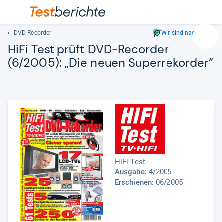
DVD-Recorder
Wir sind nachhaltig
Suc
HiFi Test prüft DVD-​Recor­der
Geben
(6/2005): „Die neuen Super­re­korder“
Sie
mindest
drei
Zeichen
ein.
Vorschl
erschei
automat
und
HiFi Test
lassen
Ausgabe:
4/2005
sich
Erschienen:
06/2005
mit
den
Pfeiltas
auswähl