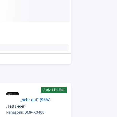
Platz 1 im Test
„sehr gut“ (93%)
„Testsieger“
Panasonic DMR-XS400