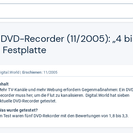
t DVD-​Recor­der (11/2005): „4 b
Fest­platte
igital.World
Erschienen:
11/2005
nhalt
ehr TV-Kanäle und mehr Webung erfordern Gegenmaßnahmen: Ein DV
ecorder muss her, um die Flut zu kanalisieren. Digital.World hat sieben
ktuelle DVD-Recorder getestet.
as wurde getestet?
m Test waren fünf DVD-Rekorder mit den Bewertungen von 1,8 bis 3,3.