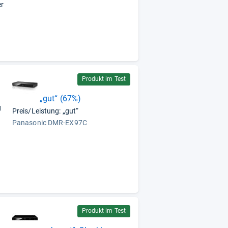
er
Produkt im Test
„gut“ (67%)
g
Preis/Leistung: „gut“
Panasonic DMR-EX97C
Produkt im Test