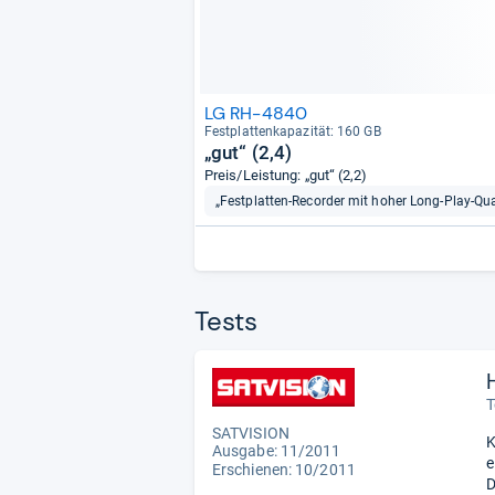
LG RH-4840
Fest­plat­ten­ka­pa­zi­tät: 160 GB
„gut“ (2,4)
Preis/Leistung: „gut“ (2,2)
„Festplatten-Recorder mit hoher Long-Play-Qua
Tests
T
SATVISION
K
Ausgabe: 11/2011
e
Erschienen: 10/2011
D