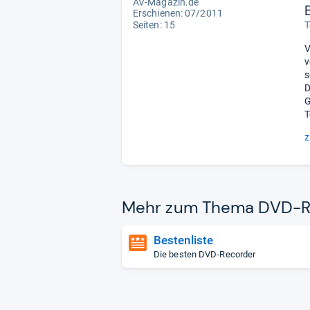
AV-Magazin.de
Erschienen: 07/2011
Seiten: 15
T
V
v
s
D
G
T
z
Mehr zum Thema DVD-​R
Bestenliste
Die besten DVD-Recorder