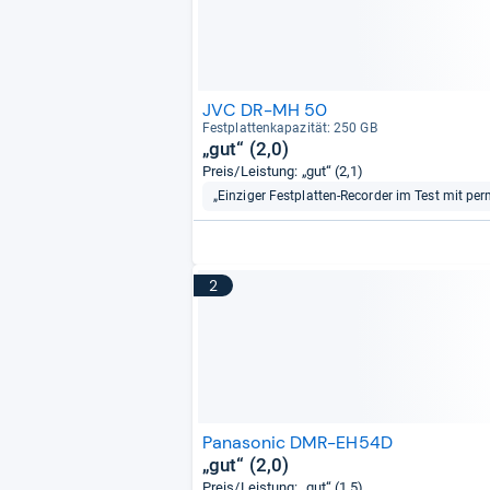
JVC DR-MH 50
Fest­plat­ten­ka­pa­zi­tät: 250 GB
„gut“ (2,0)
Preis/Leistung: „gut“ (2,1)
„Einziger Festplatten-Recorder im Test mit pe
2
Panasonic DMR-EH54D
„gut“ (2,0)
Preis/Leistung: „gut“ (1,5)