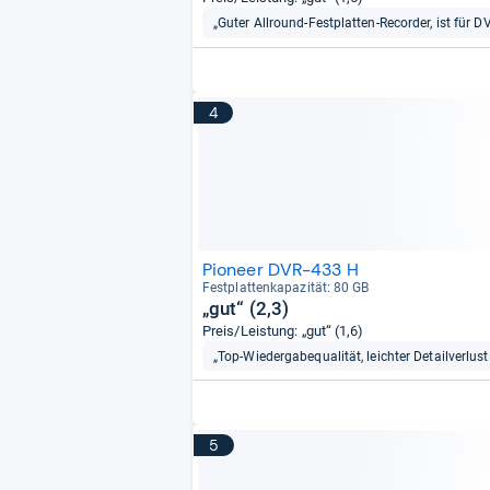
„Guter Allround-Festplatten-Recorder, ist für 
4
Pioneer DVR-433 H
Fest­plat­ten­ka­pa­zi­tät: 80 GB
„gut“ (2,3)
Preis/Leistung: „gut“ (1,6)
„Top-Wiedergabequalität, leichter Detailverlus
5