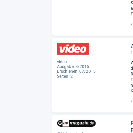
S
a
F
z
T
video
W
Ausgabe: 8/2015
d
Erschienen: 07/2015
R
Seiten: 2
T
m
K
z