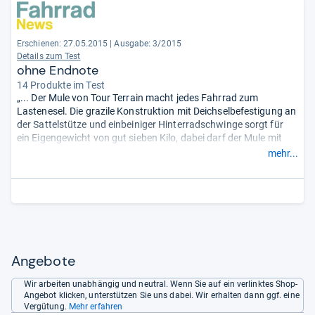
Erschienen: 27.05.2015
|
Ausgabe: 3/2015
Details zum Test
ohne Endnote
14 Produkte im Test
„... Der Mule von Tour Terrain macht jedes Fahrrad zum
Lastenesel. Die grazile Konstruktion mit Deichselbefestigung an
der Sattelstütze und einbeiniger Hinterradschwinge sorgt für
ein Eigengewicht von gut sieben Kilo, dabei darf der Mule mit
rund 38 Kilo beladen werden. Durch Umklemmen des Dämpfers
mehr...
(120-160 mm Federweg) an der Hinterradschwinge kann die
Bodenfreiheit des Mule verändert werden ...“
Angebote
Wir arbeiten unabhängig und neutral. Wenn Sie auf ein verlinktes Shop-
Angebot klicken, unterstützen Sie uns dabei. Wir erhalten dann ggf. eine
Vergütung.
Mehr erfahren