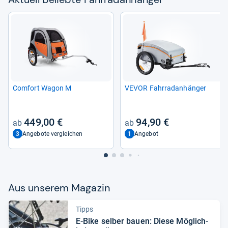
Com­fort Wagon M
VEVOR Fahr­rad­an­hän­ger
449,00 €
94,90 €
3
1
Angebote vergleichen
Angebot
Aus unse­rem Maga­zin
Tipps
E-​Bike sel­ber bauen: Diese Mög­lich­