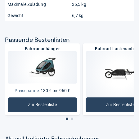
Maximale Zuladung
36,5 kg
Gewicht
6,7 kg
Pas­sende Bes­ten­lis­ten
Fahrradanhänger
Fahrrad-Lastenanhän
Preisspanne:
130 € bis 960 €
Zur Bestenliste
Zur Bestenliste
: Fahrradanhänger
: Fahrrad
Aktu­ell beliebte Fahr­rad­an­hän­ger