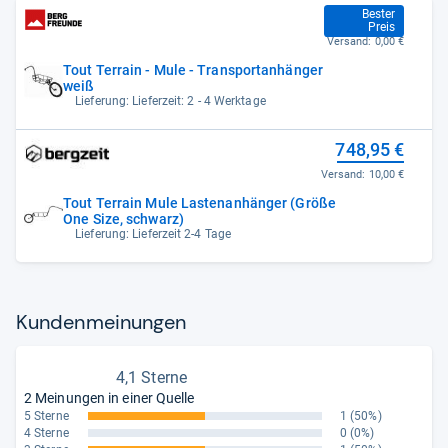
561,71 €
Bester
Preis
Versand:
0,00 €
Tout Terrain - Mule - Transportanhänger
weiß
Lieferung: Lieferzeit: 2 - 4 Werktage
748,95 €
Versand:
10,00 €
Tout Terrain Mule Lastenanhänger (Größe
One Size, schwarz)
Lieferung: Lieferzeit 2-4 Tage
Kun­den­mei­nun­gen
4,1 Sterne
2 Meinungen in einer Quelle
5 Sterne
1
(50%)
4 Sterne
0
(0%)