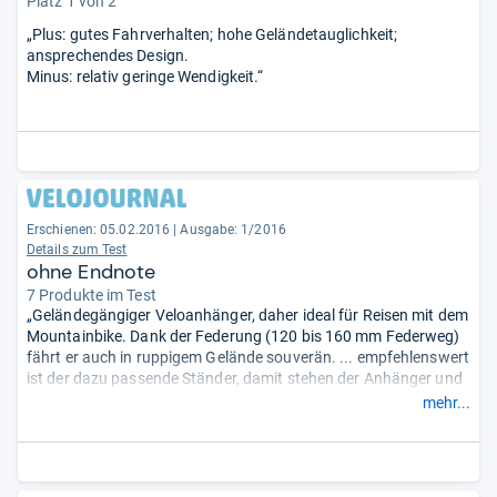
Platz 1 von 2
„Plus: gutes Fahrverhalten; hohe Geländetauglichkeit;
ansprechendes Design.
Minus: relativ geringe Wendigkeit.“
Erschienen: 05.02.2016
|
Ausgabe: 1/2016
Details zum Test
ohne Endnote
7 Produkte im Test
„Geländegängiger Veloanhänger, daher ideal für Reisen mit dem
Mountainbike. Dank der Federung (120 bis 160 mm Federweg)
fährt er auch in ruppigem Gelände souverän. ... empfehlenswert
ist der dazu passende Ständer, damit stehen der Anhänger und
das Zugfahrzeug sicher. Die Bananenkiste passt tout juste,
mehr...
nach oben können weitere aufgepackt werden, wobei das gute
Fahrverhalten mit höherem Schwerpunkt deutlich abnimmt.“