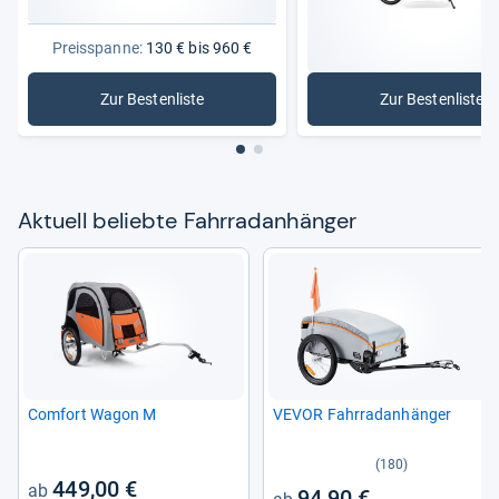
Preisspanne:
130 € bis 960 €
Zur Bestenliste
Zur Bestenliste
: Fahrradanhänger
: Fahrrad
Aktu­ell beliebte Fahr­rad­an­hän­ger
Com­fort Wagon M
VEVOR Fahr­rad­an­hän­ger
(180)
449,00 €
94,90 €