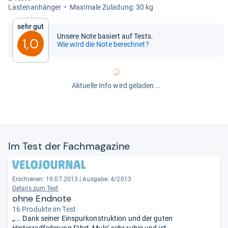
Las­ten­an­hän­ger
Maxi­male Zula­dung: 30 kg
Sehr gut
Unsere Note basiert auf Tests.
1,0
Wie wird die Note berechnet?
Aktuelle Info wird geladen...
Im Test der Fach­ma­ga­zine
Erschienen: 19.07.2013
|
Ausgabe: 4/2013
Details zum Test
ohne Endnote
16 Produkte im Test
„... Dank seiner Einspurkonstruktion und der guten