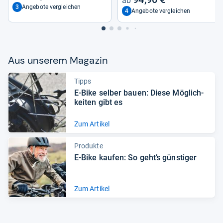
3
Angebote vergleichen
4
Angebote vergleichen
Aus unse­rem Maga­zin
Tipps
E-​Bike sel­ber bauen: Diese Mög­lich­
kei­ten gibt es
Zum Artikel
Produkte
E-​Bike kau­fen: So geht’s güns­ti­ger
Zum Artikel