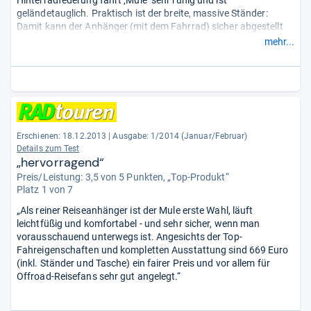
Hinterradfederung fährt ‚Mule‘ sehr ruhig und ist
geländetauglich. Praktisch ist der breite, massive Ständer:
Damit kann der Anhänger (mit dem Fahrrad) sicher abgestellt
werden. Für den Transport lassen sich Deichsel und Hinterrad
mehr...
demontieren. Der Anhänger wird dann zum kompakten Paket.
...“
Erschienen: 18.12.2013
|
Ausgabe: 1/2014 (Januar/Februar)
Details zum Test
„hervorragend“
Preis/Leistung: 3,5 von 5 Punkten, „Top-Produkt“
Platz 1 von 7
„Als reiner Reiseanhänger ist der Mule erste Wahl, läuft
leichtfüßig und komfortabel - und sehr sicher, wenn man
vorausschauend unterwegs ist. Angesichts der Top-
Fahreigenschaften und kompletten Ausstattung sind 669 Euro
(inkl. Ständer und Tasche) ein fairer Preis und vor allem für
Offroad-Reisefans sehr gut angelegt.“