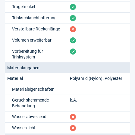
vorhanden
Tragehenkel
vorhanden
Trinkschlauchhalterung
fehlt
Verstellbare Rückenlänge
vorhanden
Volumen erweiterbar
vorhanden
Vorbereitung für
Trinksystem
Materialangaben
Material
Polyamid (Nylon)
Polyester
Materialeigenschaften
Geruchshemmende
k.A.
Behandlung
fehlt
Wasserabweisend
fehlt
Wasserdicht