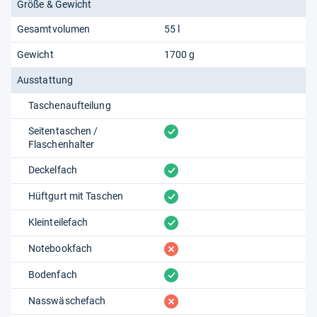
Größe & Gewicht
Gesamtvolumen
55 l
Gewicht
1700 g
Ausstattung
Taschenaufteilung
vorhanden
Seitentaschen /
Flaschenhalter
vorhanden
Deckelfach
vorhanden
Hüftgurt mit Taschen
vorhanden
Kleinteilefach
fehlt
Notebookfach
vorhanden
Bodenfach
fehlt
Nasswäschefach