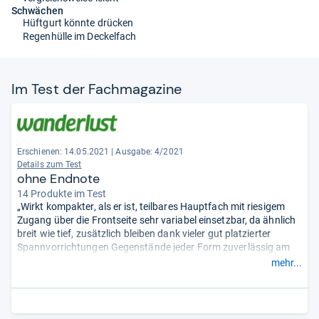
Schwächen
Hüftgurt könnte drücken
Regenhülle im Deckelfach
Im Test der Fach­ma­ga­zine
Erschienen: 14.05.2021
|
Ausgabe: 4/2021
Details zum Test
ohne Endnote
14 Produkte im Test
„Wirkt kompakter, als er ist, teilbares Hauptfach mit riesigem
Zugang über die Frontseite sehr variabel einsetzbar, da ähnlich
breit wie tief, zusätzlich bleiben dank vieler gut platzierter
Spannvorrichtungen Gegenstände jeder Form zuverlässig am
Platz. So hat das wenig massiv wirkende Tragesystem keine
mehr...
Probleme mit viel Gepäck ... saß besonders gut bei schmaleren
Wandersleuten!“