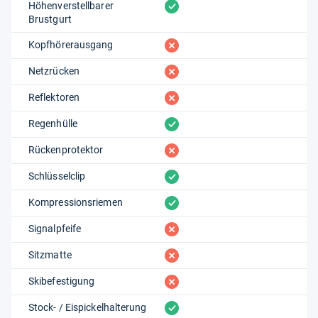
vorhanden
Höhenverstellbarer
Brustgurt
fehlt
Kopfhörerausgang
fehlt
Netzrücken
fehlt
Reflektoren
vorhanden
Regenhülle
fehlt
Rückenprotektor
vorhanden
Schlüsselclip
vorhanden
Kompressionsriemen
fehlt
Signalpfeife
fehlt
Sitzmatte
fehlt
Skibefestigung
vorhanden
Stock- / Eispickelhalterung