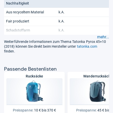
Nachhaltigkeit
Aus recyceltem Material
k.A.
Fair produziert
k.A.
Schadstoffarm
k.A.
mehr...
Weiterführende Informationen zum Thema Tatonka Pyrox 45+10
(2018) können Sie direkt beim Hersteller unter
tatonka.com
finden.
Pas­sende Bes­ten­lis­ten
Rucksäcke
Wanderrucksäcke
Preisspanne:
10 € bis 370 €
Preisspanne:
45 € bis 2