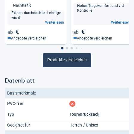
Nachhaltig
Hoher Tra­ge­kom­fort und viel
Kon­trolle
Extrem durch­dach­tes Leicht­ge­
wicht
Weiterlesen
Weiterlesen
€
€
Angebote vergleichen
Angebote vergleichen
Produkte vergleichen
Datenblatt
Basismerkmale
fehlt
PVC-frei
Typ
Tourenrucksack
Geeignet für
Herren / Unisex