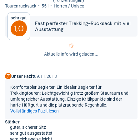
(10 Meinungen)
Tou­ren­ruck­sack
55 l
Her­ren / Uni­sex
Sehr gut
Fast per­fek­ter Trek­king-​​Ruck­sack mit viel
1,0
Aus­stat­tung
Aktuelle Info wird geladen...
Unser Fazit
09.11.2018
Komfortabler Begleiter. Ein idealer Begleiter für
Trekkingtouren: Leichtgewichtig trotz großem Stauraum und
umfangreicher Ausstattung. Einzige Kritikpunkte sind der
harte Hüftgurt und die platzraubende Regenhülle.
Vollständiges Fazit lesen
Stärken
guter, sicherer Sitz
sehr gut ausgestattet
vergleichsweise leicht