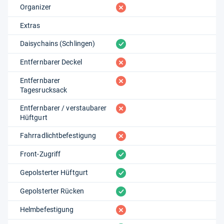
fehlt
Organizer
Extras
vorhanden
Daisychains (Schlingen)
fehlt
Entfernbarer Deckel
fehlt
Entfernbarer
Tagesrucksack
fehlt
Entfernbarer / verstaubarer
Hüftgurt
fehlt
Fahrradlichtbefestigung
vorhanden
Front-Zugriff
vorhanden
Gepolsterter Hüftgurt
vorhanden
Gepolsterter Rücken
fehlt
Helmbefestigung