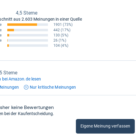
4,5 Sterne
schnitt aus
2.603 Meinungen in einer Quelle
e
1901
(73%)
e
442
(17%)
e
130
(5%)
e
26
(1%)
104
(4%)
,5 Sterne
 bei Amazon.de lesen
einungen
Nur kritische
Meinungen
isher keine Bewertungen
en bei der Kaufentscheidung.
Eigene Meinung verfassen