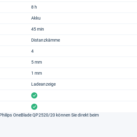
8 h
Akku
45 min
Distanzkämme
4
5 mm
1 mm
Ladeanzeige
vorhanden
vorhanden
hilips OneBlade QP2520/20 können Sie direkt beim