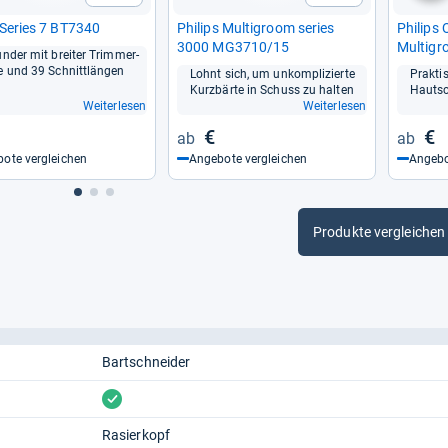
Series 7 BT7340
Phi­lips Mul­ti­groom series
Phi­lip
3000 MG3710/15
Mul­ti­g
un­der mit brei­ter Trim­mer­
he und 39 Schnitt­län­gen
Lohnt sich, um unkom­pli­zierte
Prak­ti
Kurz­bärte in Schuss zu hal­ten
Haut­sc
Weiterlesen
Weiterlesen
€
€
ote vergleichen
Angebote vergleichen
Angebo
Produkte vergleichen
Bartschneider
vorhanden
Rasierkopf