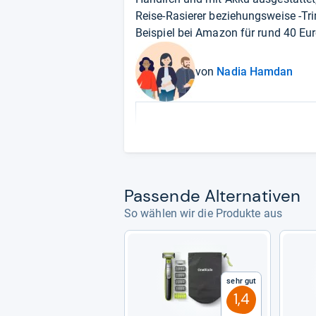
Reise-Rasierer beziehungsweise -Tri
Beispiel bei
Amazon
für rund 40 Eur
von
Nadia Hamdan
Pas­sende Alter­na­ti­ven
So wählen wir die Produkte aus
Sehr gut
1,4