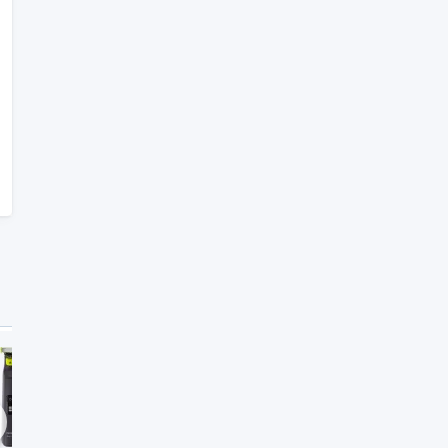
Gut
Gut
1,6
1,8
chste