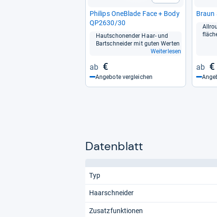
Phi­lips OneB­lade Face + Body
Braun 
QP2630/30
All­ro
flä­c
Haut­scho­nen­der Haar-​ und
Bart­schnei­der mit guten Wer­ten
Weiterlesen
€
€
Angebote vergleichen
Angeb
Datenblatt
Typ
Haarschneider
Zusatzfunktionen