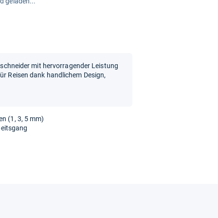
rd geladen...
artschneider mit hervorragender Leistung
für Reisen dank handlichem Design,
en (1, 3, 5 mm)
rbeitsgang