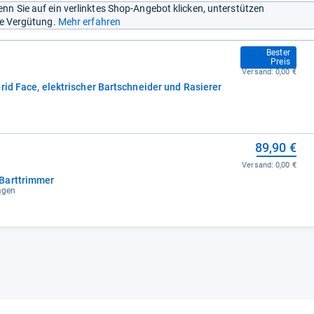
nn Sie auf ein verlinktes Shop-Angebot klicken, unterstützen
ine Vergütung.
Mehr erfahren
66,99 €
Bester
Preis
Versand:
0,00 €
rid Face, elektrischer Bartschneider und Rasierer
89,90 €
Versand:
0,00 €
Barttrimmer
tagen