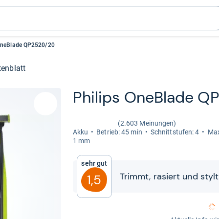
 OneBlade QP2520/20
enblatt
Phi­lips OneB­lade 
(2.603 Meinungen)
Akku
Betrieb: 45 min
Schnitt­stu­fen: 4
Max
1 mm
Sehr gut
Trimmt, rasiert und styl
1,5