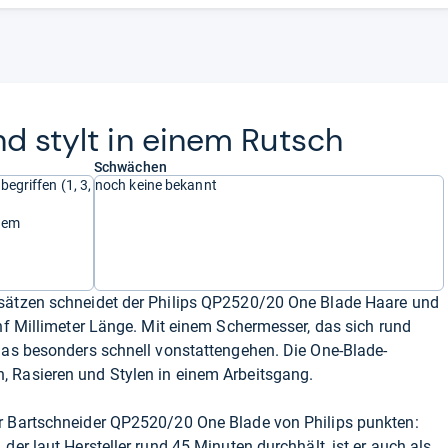
nd stylt in einem Rutsch
Schwächen
egriffen (1, 3,
noch keine bekannt
inem
fsätzen schneidet der Philips QP2520/20 One Blade Haare und
ünf Millimeter Länge. Mit einem Schermesser, das sich rund
das besonders schnell vonstattengehen. Die One-Blade-
 Rasieren und Stylen in einem Arbeitsgang.
r Bartschneider QP2520/20 One Blade von Philips punkten:
der laut Hersteller rund 45 Minuten durchhält, ist er auch als