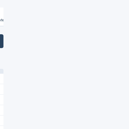
zen und USB-​Lade­an­schluss
Weiterlesen
Weiterlesen
€
te vergleichen
Angebote vergleichen