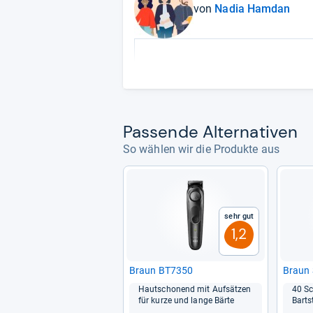
von
Nadia Hamdan
Pas­sende Alter­na­ti­ven
So wählen wir die Produkte aus
Sehr gut
1,2
Braun BT7350
Braun 
Haut­scho­nend mit Auf­sät­zen
40 Sch
für kurze und lange Bärte
Bart­s