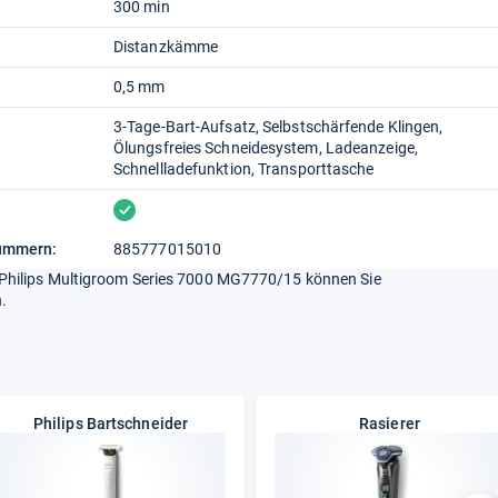
300 min
Distanzkämme
0,5 mm
3-Tage-Bart-Aufsatz
Selbstschärfende Klingen
Ölungsfreies Schneidesystem
Ladeanzeige
Schnellladefunktion
Transporttasche
vorhanden
nummern:
885777015010
Philips Multigroom Series 7000 MG7770/15 können Sie
.
Philips Bartschneider
Rasierer