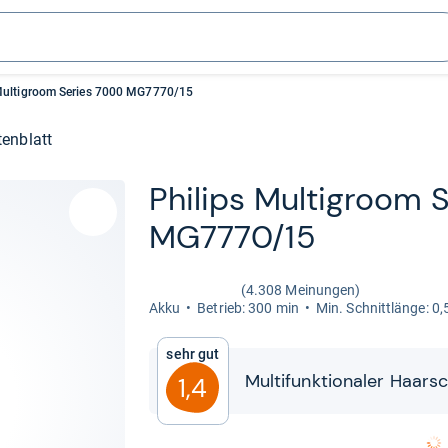
Multigroom Series 7000 MG7770/15
enblatt
Phi­lips Mul­ti­groom
MG7770/15
(4.308 Meinungen)
Akku
Betrieb: 300 min
Min. Schnitt­länge: 0
Sehr gut
Mul­ti­funk­tio­na­ler Haar
1,4