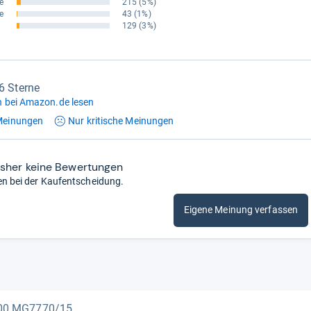
e
215
(5%)
e
43
(1%)
129
(3%)
,6 Sterne
 bei Amazon.de lesen
einungen
Nur kritische
Meinungen
isher keine Bewertungen
en bei der Kaufentscheidung.
Eigene Meinung verfassen
000 MG7770/15