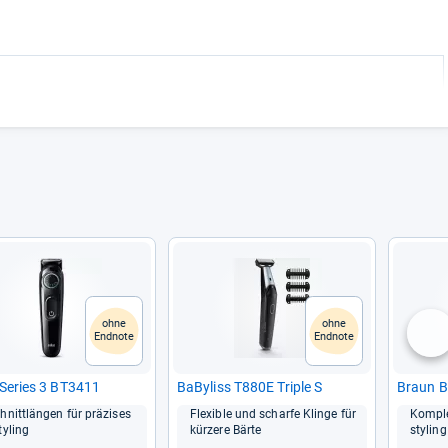
ohne
ohne
Endnote
Endnote
nä
Series 3 BT3411
BaBy­liss T880E Tri­ple S
Braun BT
nitt­län­gen für prä­zi­ses
Fle­xi­ble und scharfe Klinge für
Kom­ple
ty­ling
kür­zere Bärte
sty­ling