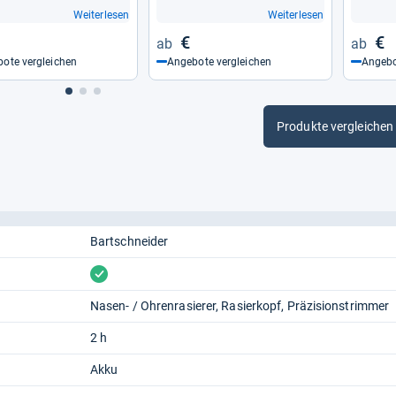
Weiterlesen
Weiterlesen
€
€
ote vergleichen
Angebote vergleichen
Angebo
Produkte vergleichen
Bartschneider
vorhanden
Nasen- / Ohrenrasierer
Rasierkopf
Präzisionstrimmer
2 h
Akku