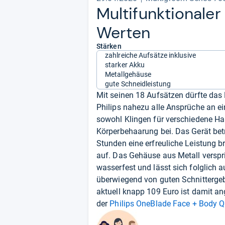
Mul­ti­funk­tio­na­l
Wer­ten
Stärken
zahlreiche Aufsätze inklusive
starker Akku
Metallgehäuse
gute Schneidleistung
Mit seinen 18 Aufsätzen dürfte da
Philips nahezu alle Ansprüche an ein
sowohl Klingen für verschiedene Haa
Körperbehaarung bei. Das Gerät betr
Stunden eine erfreuliche Leistung b
auf. Das Gehäuse aus Metall verspr
wasserfest und lässt sich folglich a
überwiegend von guten Schnitterge
aktuell knapp 109 Euro ist damit a
der
Philips OneBlade Face + Body 