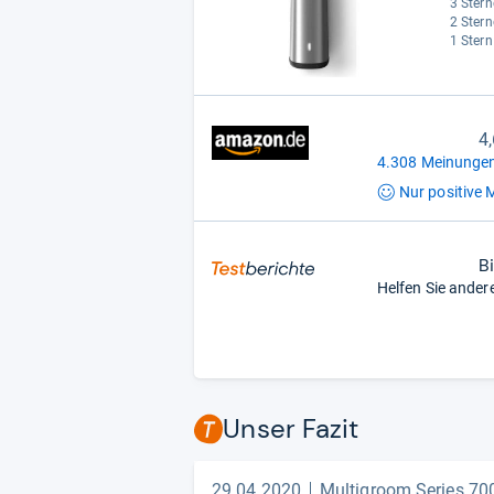
3 Stern
2 Stern
1 Stern
4
4.308 Meinungen
Nur positive
M
B
Helfen Sie ander
Unser Fazit
29.04.2020
Multigroom Series 7