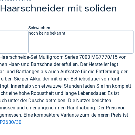
er Haar­schnei­der mit soli­den
Schwächen
noch keine bekannt
s Haarschneide-Set Multigroom Series 7000 MG7770/15 von
en Haar- und Bartschneider erfüllen. Der Hersteller legt
r- und Bartlängen als auch Aufsätze für die Entfernung der
eiben Sie per Akku, der mit einer Betriebsdauer von fünf
ringt. Innerhalb von etwa zwei Stunden laden Sie ihn komplett
icht eine hohe Robustheit und lange Lebensdauer. Es ist
uch unter der Dusche betreiben. Die Nutzer berichten
bnissen und einer angenehmen Handhabung. Der Preis von
ngemessen. Eine kompaktere Variante zum kleineren Preis ist
QP2630/30
.