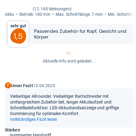
(12.140 Meinungen)
Akku
Betrieb: 180 min
Max. Schnitt­länge: 7 mm
Min. Schnitt­l
Sehr gut
Pas­sen­des Zube­hör für Kopf, Gesicht und
1,5
Kör­per
Aktuelle Info wird geladen...
Unser Fazit
15.04.2020
Vielseitiger Allrounder. Vielseitiger Bartschneider mit
umfangreichem Zubehör-Set, langer Akkulaufzeit und
Schnellladefunktion. LED-Akkustandsanzeige und griffige
Gummierung für optimalen Komfort.
Vollständiges Fazit lesen
Stärken
gummierter Handgriff