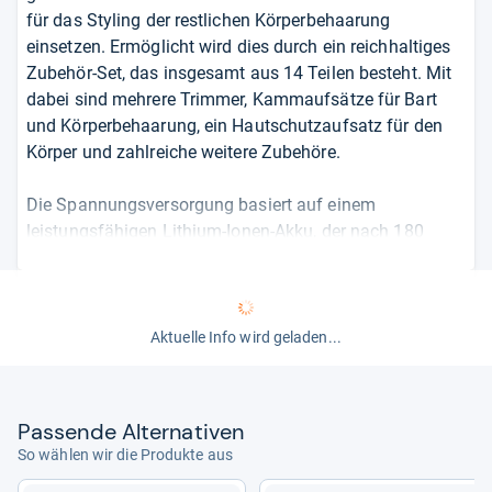
für das Styling der restlichen Körperbehaarung
einsetzen. Ermöglicht wird dies durch ein reichhaltiges
Zubehör-Set, das insgesamt aus 14 Teilen besteht. Mit
dabei sind mehrere Trimmer, Kammaufsätze für Bart
und Körperbehaarung, ein Hautschutzaufsatz für den
Körper und zahlreiche weitere Zubehöre.
Die Spannungsversorgung basiert auf einem
leistungsfähigen Lithium-Ionen-Akku, der nach 180
Minuten Ladezeit einen ebenso langen Dauerbetrieb
ermöglicht. Neigt sich die Kapazität des Akkus dem
Ende entgegen, werden Sie über einen LED-Indikator
informiert. Haben Sie das Laden einmal vergessen,
Aktuelle Info wird geladen...
dauert eine Schnell-Ladung für eine Rasur gerade
einmal 5 Minuten. Dafür, dass Ihnen der Philips stets
sicher in der Hand liegt, soll die Gummierung des
Pas­sende Alter­na­ti­ven
Griffbereichs sorgen.
So wählen wir die Produkte aus