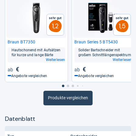
von
Andreas Sackmann
Sehr gut
Sehr gut
1,2
1,5
Braun BT7350
Braun Series 5 BT5430
Haut­scho­nend mit Auf­sät­zen
Soli­der Bart­schnei­der mit
für kurze und lange Bärte
großem Schnitt­län­gen­spek­trum
Weiterlesen
Weiterlesen
€
€
Angebote vergleichen
Angebote vergleichen
Produkte vergleichen
Datenblatt