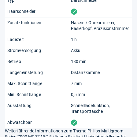
Typ
Bartschneider
vorhanden
Haarschneider
Zusatzfunktionen
Nasen- / Ohrenrasierer
Rasierkopf
Präzisionstrimmer
Ladezeit
1 h
Stromversorgung
Akku
Betrieb
180 min
Längeneinstellung
Distanzkämme
Max. Schnittlänge
7 mm
Min. Schnittlänge
0,5 mm
Ausstattung
Schnellladefunktion
Transporttasche
vorhanden
Abwaschbar
Weiterführende Informationen zum Thema Philips Multigroom
Series 7000 MG7745/15 können Sie direkt beim Hersteller unter