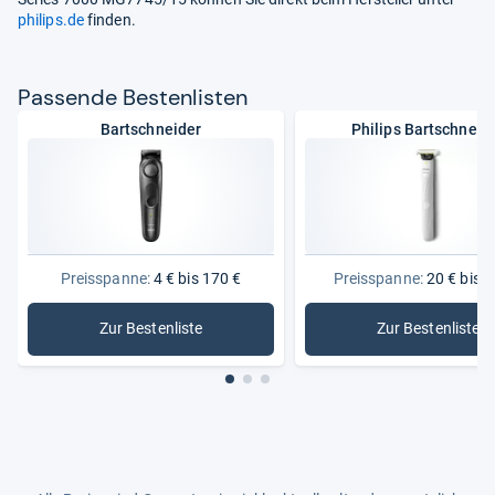
philips.de
finden.
Pas­sende Bes­ten­lis­ten
Bartschneider
Philips Bartschneid
Preisspanne:
4 € bis 170 €
Preisspanne:
20 € bis 1
Zur Bestenliste
Zur Bestenliste
: Bartschneider
: Philips 