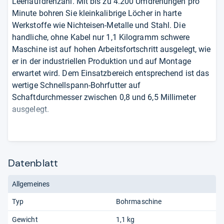
Leerlaufdrehzahl. Mit bis zu 4.200 Umdrehungen pro
Minute bohren Sie kleinkalibrige Löcher in harte
Werkstoffe wie Nichteisen-Metalle und Stahl. Die
handliche, ohne Kabel nur 1,1 Kilogramm schwere
Maschine ist auf hohen Arbeitsfortschritt ausgelegt, wie
er in der industriellen Produktion und auf Montage
erwartet wird. Dem Einsatzbereich entsprechend ist das
wertige Schnellspann-Bohrfutter auf
Schaftdurchmesser zwischen 0,8 und 6,5 Millimeter
ausgelegt.
Der integrierte Tiefenanschlag ist mit einer weichen
Auflagefläche versehen, die Beschädigungen am
Werkstück verhindern soll. Für Langlebigkeit soll eine
Datenblatt
robuste Knickschutz-Tülle sorgen. Sicherer Halt
während der Arbeit wird durch die großzügigen und
Allgemeines
durchdacht platzierten Softgrip-Einlagen erreicht.
Typ
Bohrmaschine
Gewicht
1,1 kg
von
Andreas Sackmann