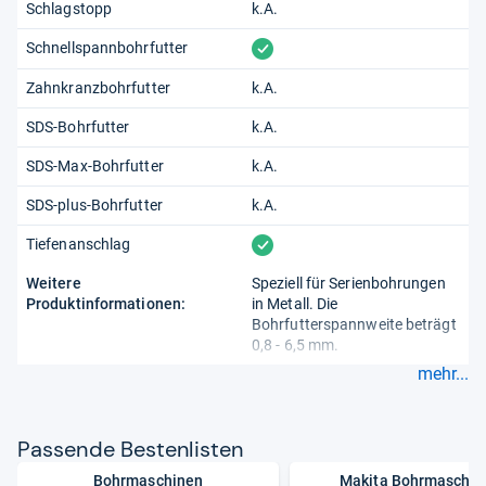
Schlagstopp
k.A.
vorhanden
Schnellspannbohrfutter
Zahnkranzbohrfutter
k.A.
SDS-Bohrfutter
k.A.
SDS-Max-Bohrfutter
k.A.
SDS-plus-Bohrfutter
k.A.
vorhanden
Tiefenanschlag
Weitere
Speziell für Serienbohrungen
Produktinformationen:
in Metall. Die
Bohrfutterspannweite beträgt
0,8 - 6,5 mm.
mehr...
Pas­sende Bes­ten­lis­ten
Bohrmaschinen
Makita Bohrmaschin