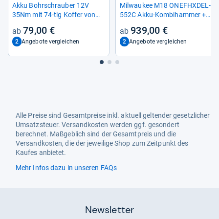
Akku Bohr­schrau­ber 12V
Mil­wau­kee M18 ONEF­HX­DEL-​
35Nm mit 74-​tlg Kof­fer von
552C Akku-​Kom­biham­mer +
Schepp­ach
Staubab­sau­gung (Bohr­ham­
79,00 €
939,00 €
mer) (230228)
2
2
Angebote vergleichen
Angebote vergleichen
Alle Preise sind Gesamtpreise inkl. aktuell geltender gesetzlicher
Umsatzsteuer. Versandkosten werden ggf. gesondert
berechnet. Maßgeblich sind der Gesamtpreis und die
Versandkosten, die der jeweilige Shop zum Zeitpunkt des
Kaufes anbietet.
Mehr Infos dazu in unseren FAQs
Newsletter