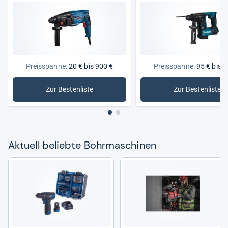
Preisspanne:
20 € bis 900 €
Preisspanne:
95 € bis 5
Zur Bestenliste
Zur Bestenliste
: Bohrmaschinen
: Makita
Aktu­ell beliebte Bohr­ma­schi­nen