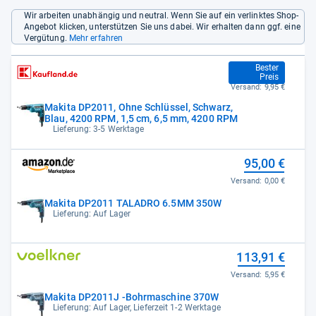
Wir arbeiten unabhängig und neutral. Wenn Sie auf ein verlinktes Shop-
Angebot klicken, unterstützen Sie uns dabei. Wir erhalten dann ggf. eine
Vergütung.
Mehr erfahren
78,00 €
Bester
Preis
Versand:
9,95 €
Makita DP2011, Ohne Schlüssel, Schwarz,
Blau, 4200 RPM, 1,5 cm, 6,5 mm, 4200 RPM
Lieferung: 3-5 Werktage
95,00 €
Versand:
0,00 €
Makita DP2011 TALADRO 6.5MM 350W
Lieferung: Auf Lager
113,91 €
Versand:
5,95 €
Makita DP2011J -Bohrmaschine 370W
Lieferung: Auf Lager, Lieferzeit 1-2 Werktage