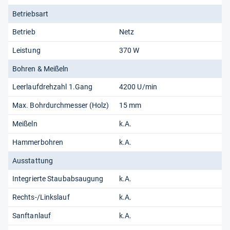
Betriebsart
Betrieb
Netz
Leistung
370 W
Bohren & Meißeln
Leerlaufdrehzahl 1.Gang
4200 U/min
Max. Bohrdurchmesser (Holz)
15 mm
Meißeln
k.A.
Hammerbohren
k.A.
Ausstattung
Integrierte Staubabsaugung
k.A.
Rechts-/Linkslauf
k.A.
Sanftanlauf
k.A.