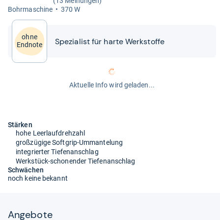
(13 Meinungen)
Bohr­ma­schine
370 W
ohne
Spe­zia­list für harte Werk­stoffe
Endnote
Aktuelle Info wird geladen...
Stärken
hohe Leerlaufdrehzahl
großzügige Softgrip-Ummantelung
integrierter Tiefenanschlag
Werkstück-schonender Tiefenanschlag
Schwächen
noch keine bekannt
Angebote