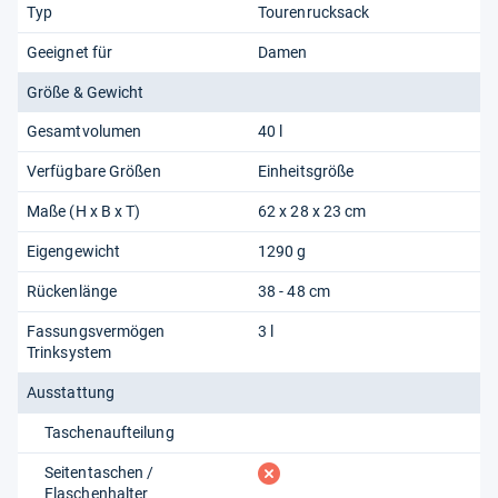
Typ
Tourenrucksack
Geeignet für
Damen
Größe & Gewicht
Gesamtvolumen
40 l
Verfügbare Größen
Einheitsgröße
Maße (H x B x T)
62 x 28 x 23 cm
Eigengewicht
1290 g
Rückenlänge
38 - 48 cm
Fassungsvermögen
3 l
Trinksystem
Ausstattung
Taschenaufteilung
fehlt
Seitentaschen /
Flaschenhalter