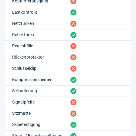
fehlt
Kopfhörerausgang
vorhanden
Lastkontrolle
fehlt
Netzrücken
vorhanden
Reflektoren
fehlt
Regenhülle
fehlt
Rückenprotektor
fehlt
Schlüsselclip
vorhanden
Kompressionsriemen
vorhanden
Seilhalterung
fehlt
Signalpfeife
fehlt
Sitzmatte
vorhanden
Skibefestigung
vorhanden
Stock- / Eispickelhalterung