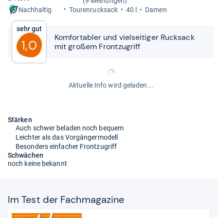
(9 Meinungen)
Tou­ren­ruck­sack
40 l
Damen
Nachhaltig
Sehr gut
Kom­for­ta­bler und viel­sei­ti­ger Ruck­sack
1,0
mit großem Front­zu­griff
Aktuelle Info wird geladen...
Stärken
Auch schwer beladen noch bequem
Leichter als das Vorgängermodell
Besonders einfacher Frontzugriff
Schwächen
noch keine bekannt
Im Test der Fach­ma­ga­zine