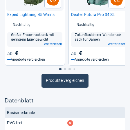
Exped Light­ning 45 Wmns
Deu­ter Futura Pro 34 SL
Nachhaltig
Nachhaltig
Großer Frau­en­ruck­sack mit
Zukunfts­si­che­rer Wan­der­ruck­
gerin­gem Eigen­ge­wicht
sack für Damen
Weiterlesen
Weiterlesen
€
€
Angebote vergleichen
Angebote vergleichen
Produkte vergleichen
Datenblatt
Basismerkmale
fehlt
PVC-frei