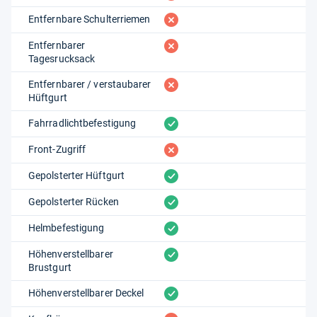
fehlt
Entfernbare Schulterriemen
fehlt
Entfernbarer
Tagesrucksack
fehlt
Entfernbarer / verstaubarer
Hüftgurt
vorhanden
Fahrradlichtbefestigung
fehlt
Front-Zugriff
vorhanden
Gepolsterter Hüftgurt
vorhanden
Gepolsterter Rücken
vorhanden
Helmbefestigung
vorhanden
Höhenverstellbarer
Brustgurt
vorhanden
Höhenverstellbarer Deckel