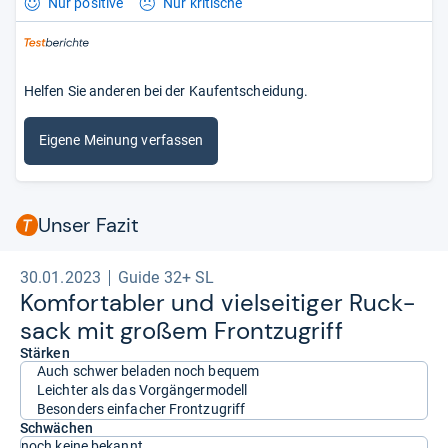
Nur positive
Nur kritische
Helfen Sie anderen bei der Kaufentscheidung.
Eigene Meinung verfassen
Unser Fazit
30.01.2023
Guide 32+ SL
Kom­for­ta­bler und viel­sei­ti­ger Ruck­
sack mit großem Front­zu­griff
Stärken
Auch schwer beladen noch bequem
Leichter als das Vorgängermodell
Besonders einfacher Frontzugriff
Schwächen
noch keine bekannt