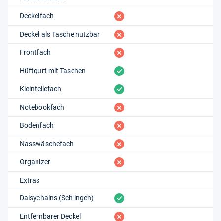
fehlt
Deckelfach
fehlt
Deckel als Tasche nutzbar
fehlt
Frontfach
vorhanden
Hüftgurt mit Taschen
vorhanden
Kleinteilefach
fehlt
Notebookfach
fehlt
Bodenfach
fehlt
Nasswäschefach
fehlt
Organizer
Extras
vorhanden
Daisychains (Schlingen)
fehlt
Entfernbarer Deckel