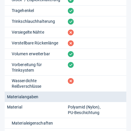
vorhanden
Tragehenkel
vorhanden
Trinkschlauchhalterung
fehlt
Versiegelte Nähte
fehlt
Verstellbare Rückenlänge
vorhanden
Volumen erweiterbar
vorhanden
Vorbereitung für
Trinksystem
fehlt
Wasserdichte
Reißverschlüsse
Materialangaben
Material
Polyamid (Nylon)
PU-Beschichtung
Materialeigenschaften