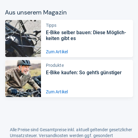
Aus unse­rem Maga­zin
Tipps
E-​Bike sel­ber bauen: Diese Mög­lich­
kei­ten gibt es
Zum Artikel
Produkte
E-​Bike kau­fen: So geht’s güns­ti­ger
Zum Artikel
Alle Preise sind Gesamtpreise inkl. aktuell geltender gesetzlicher
Umsatzsteuer. Versandkosten werden ggf. gesondert