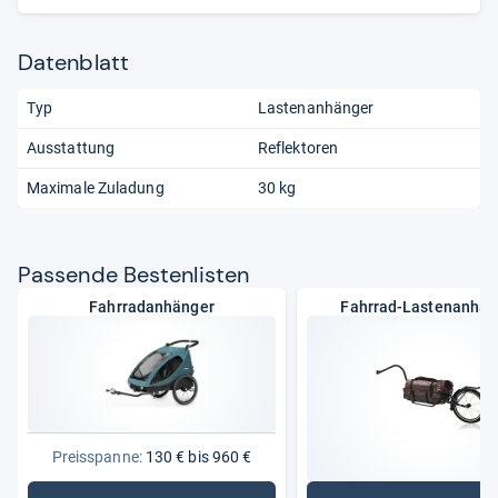
Datenblatt
Typ
Lastenanhänger
Ausstattung
Reflektoren
Maximale Zuladung
30 kg
Pas­sende Bes­ten­lis­ten
Fahrradanhänger
Fahrrad-Lastenanhän
Preisspanne:
130 € bis 960 €