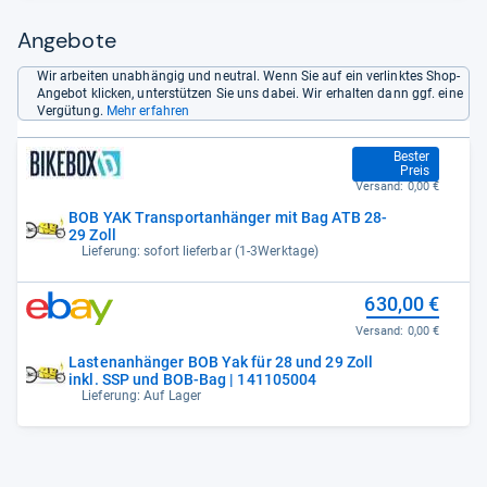
Angebote
Wir arbeiten unabhängig und neutral. Wenn Sie auf ein verlinktes Shop-
Angebot klicken, unterstützen Sie uns dabei. Wir erhalten dann ggf. eine
Vergütung.
Mehr erfahren
599,00 €
Bester
Preis
Versand:
0,00 €
BOB YAK Transportanhänger mit Bag ATB 28-
29 Zoll
Lieferung: sofort lieferbar (1-3Werktage)
630,00 €
Versand:
0,00 €
Lastenanhänger BOB Yak für 28 und 29 Zoll
inkl. SSP und BOB-Bag | 141105004
Lieferung: Auf Lager